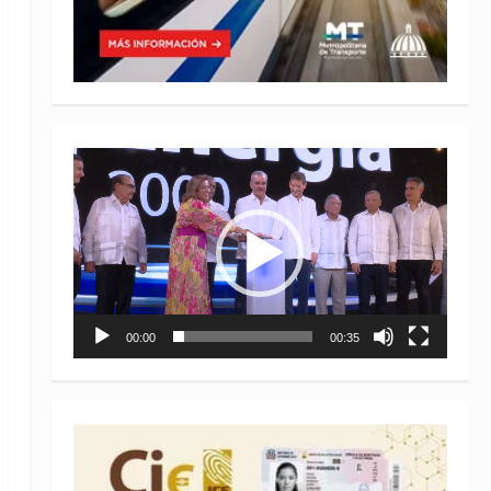
Reproductor
de
vídeo
00:00
00:35