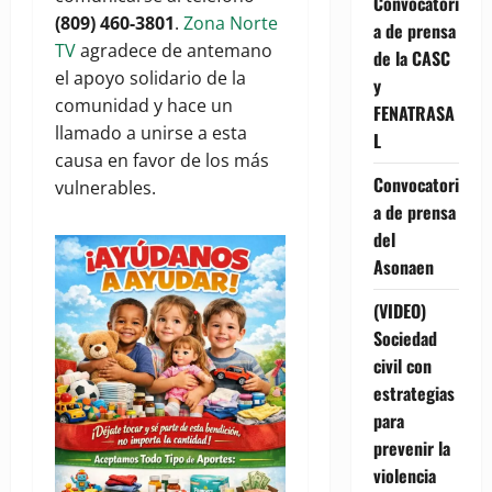
Convocatori
(809) 460-3801
.
Zona Norte
a de prensa
TV
agradece de antemano
de la CASC
el apoyo solidario de la
y
comunidad y hace un
FENATRASA
llamado a unirse a esta
L
causa en favor de los más
Convocatori
vulnerables.
a de prensa
del
Asonaen
(VIDEO)
Sociedad
civil con
estrategias
para
prevenir la
violencia