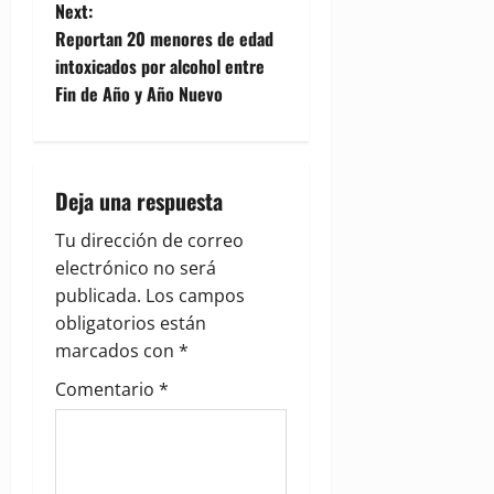
s
Next:
t
Reportan 20 menores de edad
intoxicados por alcohol entre
n
Fin de Año y Año Nuevo
a
v
Deja una respuesta
i
Tu dirección de correo
g
electrónico no será
publicada.
Los campos
a
obligatorios están
marcados con
*
t
Comentario
*
i
o