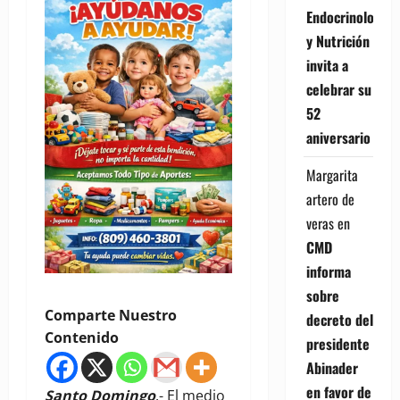
Endocrinología
y Nutrición
invita a
celebrar su
52
aniversario
Margarita
artero de
veras
en
CMD
informa
sobre
Comparte Nuestro
decreto del
Contenido
presidente
Abinader
en favor de
Santo Domingo
.- El medio