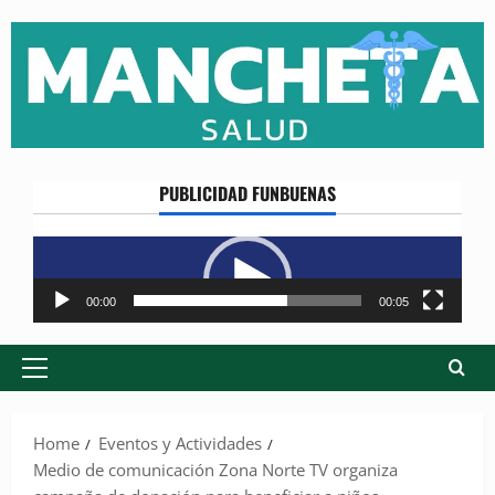
Skip
to
content
PUBLICIDAD FUNBUENAS
Reproductor
de
vídeo
00:00
00:05
Primary
Menu
Home
Eventos y Actividades
Medio de comunicación Zona Norte TV organiza