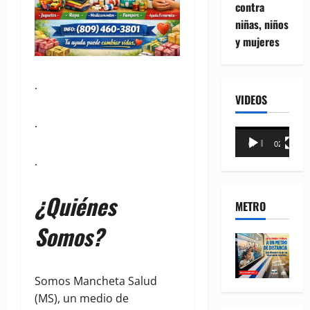
contra
niñas, niños
y mujeres
.
VIDEOS
.
Reproductor
00:00
02:18
de
.
vídeo
¿Quiénes
METRO
Somos?
Somos Mancheta Salud
(MS), un medio de