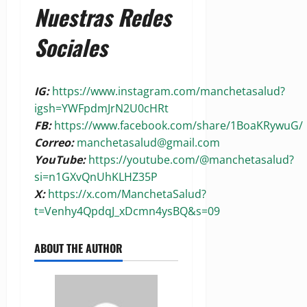
Nuestras Redes
Sociales
IG:
https://www.instagram.com/manchetasalud?
igsh=YWFpdmJrN2U0cHRt
FB:
https://www.facebook.com/share/1BoaKRywuG/
Correo:
manchetasalud@gmail.com
YouTube:
https://youtube.com/@manchetasalud?
si=n1GXvQnUhKLHZ35P
X:
https://x.com/ManchetaSalud?
t=Venhy4QpdqJ_xDcmn4ysBQ&s=09
ABOUT THE AUTHOR