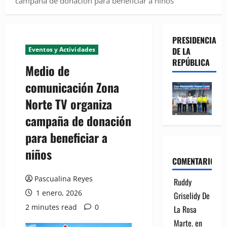
campaña de donación para beneficiar a niños
PRESIDENCIA
Eventos y Actividades
DE LA
REPÚBLICA
Medio de
comunicación Zona
Norte TV organiza
campaña de donación
para beneficiar a
niños
COMENTARIOS
Pascualina Reyes
Ruddy
1 enero, 2026
Griselidy De
2 minutes read
0
La Rosa
Marte.
en