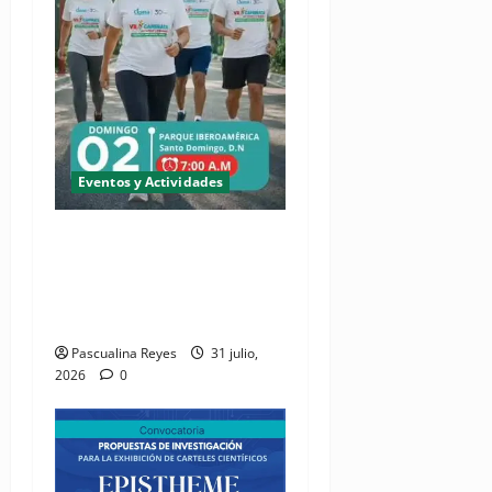
Eventos y Actividades
(VIDEO) Cipesa invita sus
miembros a soltar el
micrófono y ponerse los
tenis
Pascualina Reyes
31 julio,
2026
0