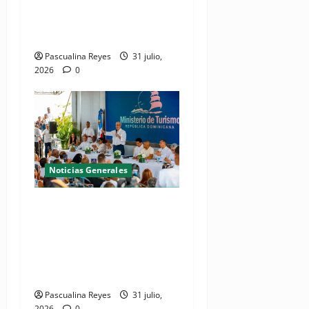
tratamiento de aguas
residuales en beneficio de
Juan Dolio y Guayacanes
Pascualina Reyes
31 julio,
2026
0
Noticias Generales
(VIDEO) De espacio olvidado
a joya del litoral: Presidente
Abinader entrega la nueva
playa El Faro en San Pedro
de Macorís
Pascualina Reyes
31 julio,
2026
0