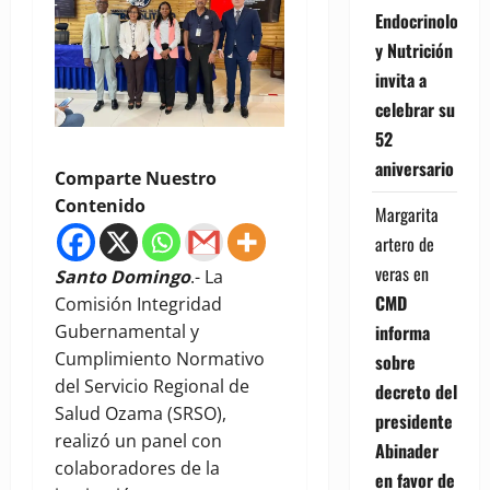
Endocrinología
y Nutrición
invita a
celebrar su
52
aniversario
Comparte Nuestro
Contenido
Margarita
artero de
veras
en
Santo Domingo
.- La
CMD
Comisión Integridad
Gubernamental y
informa
Cumplimiento Normativo
sobre
del Servicio Regional de
decreto del
Salud Ozama (SRSO),
presidente
realizó un panel con
Abinader
colaboradores de la
en favor de