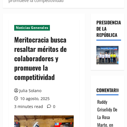
promueve la competitividad
PRESIDENCIA
Noticias Generales
DE LA
REPÚBLICA
Meritocracia busca
resaltar méritos de
colaboradores y
promueve la
competitividad
COMENTARIOS
Julia Solano
10 agosto, 2025
Ruddy
3 minutes read
0
Griselidy De
La Rosa
Marte.
en