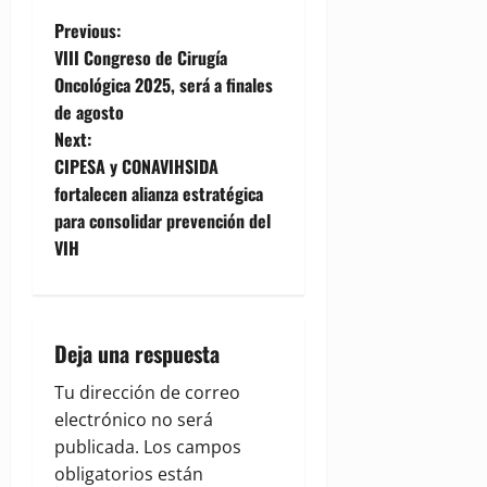
P
Previous:
VIII Congreso de Cirugía
o
Oncológica 2025, será a finales
de agosto
s
Next:
t
CIPESA y CONAVIHSIDA
fortalecen alianza estratégica
n
para consolidar prevención del
VIH
a
v
i
Deja una respuesta
g
Tu dirección de correo
electrónico no será
a
publicada.
Los campos
obligatorios están