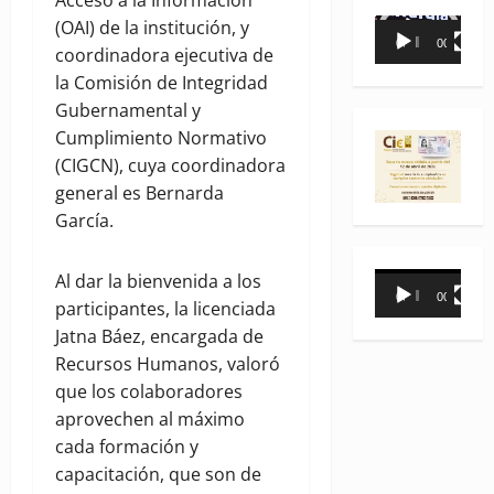
(OAI) de la institución, y
Reproductor
00:00
00:35
coordinadora ejecutiva de
de
la Comisión de Integridad
vídeo
Gubernamental y
Cumplimiento Normativo
(CIGCN), cuya coordinadora
general es Bernarda
García.
Reproductor
Al dar la bienvenida a los
00:00
00:31
de
participantes, la licenciada
vídeo
Jatna Báez, encargada de
Recursos Humanos, valoró
que los colaboradores
aprovechen al máximo
cada formación y
capacitación, que son de