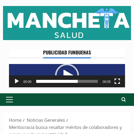
Skip
to
content
PUBLICIDAD FUNBUENAS
Reproductor
de
vídeo
00:00
00:05
Primary
Menu
Home
Noticias Generales
Meritocracia busca resaltar méritos de colaboradores y