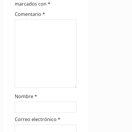
t
marcados con
*
i
Comentario
*
o
n
Nombre
*
Correo electrónico
*