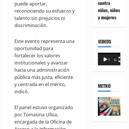
contra
puede aportar,
niñas, niños
reconociendo su esfuerzo y
y mujeres
talento sin prejuicios ni
discriminación.
Este evento representa una
VIDEOS
oportunidad para
fortalecer los valores
Reproductor
00:00
02:18
institucionales y avanzar
de
hacia una administración
vídeo
pública más justa, eficiente
y centrada en el mérito,
METRO
indicó.
El panel estuvo organizado
por Tomasina Ulloa,
encargada de la Oficina de
Acceso a la Información