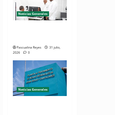
Noticias Generales
El Seibo ya tiene su primera
Oficina de Licencias de
Conducir del INTRANT
Pascualina Reyes
31 julio,
2026
0
Noticias Generales
Presidente Abinader
inaugura planta de