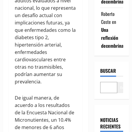
adultos evaluados a nivel
decembrina
nacional, lo que representa
Roberto
un desafío actual con
Coste
en
implicaciones futuras, ya
Una
que enfermedades como la
reflexión
diabetes tipo 2,
hipertensión arterial,
decembrina
enfermedades
cardiovasculares entre
otras no trasmisibles,
BUSCAR
podrían aumentar su
prevalencia.
Buscar
De igual manera, de
acuerdo a los resultados
de la Encuesta Nacional de
NOTICIAS
Micronutientes, un 10.4%
RECIENTES
de menores de 6 años