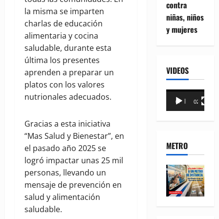
contra
la misma se imparten
niñas, niños
charlas de educación
y mujeres
alimentaria y cocina
saludable, durante esta
última los presentes
VIDEOS
aprenden a preparar un
platos con los valores
Reproductor
nutrionales adecuados.
00:00
02:18
de
vídeo
Gracias a esta iniciativa
“Mas Salud y Bienestar”, en
METRO
el pasado año 2025 se
logró impactar unas 25 mil
personas, llevando un
mensaje de prevención en
salud y alimentación
saludable.