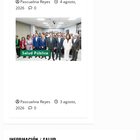
Pascualina Reyes
4 agosto,
2026
0
Salud Pública
(VIDEO) Salud Pública
fortalece entornos laborales
que garanticen el derecho a
la lactancia materna
Pascualina Reyes
3 agosto,
2026
0
INFORMACIÓN / SALUD