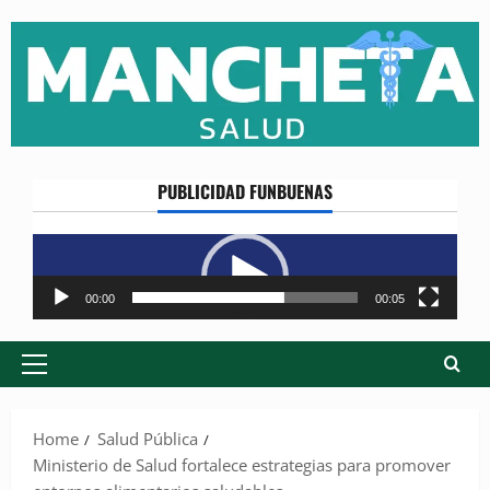
Skip
to
content
PUBLICIDAD FUNBUENAS
Reproductor
de
vídeo
00:00
00:05
Primary
Menu
Home
Salud Pública
Ministerio de Salud fortalece estrategias para promover