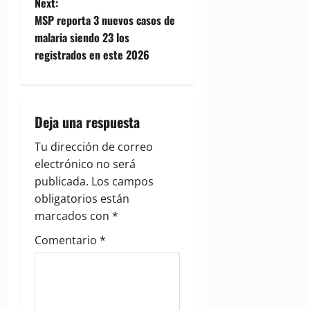
t
Next:
MSP reporta 3 nuevos casos de
n
malaria siendo 23 los
registrados en este 2026
a
v
i
Deja una respuesta
g
Tu dirección de correo
electrónico no será
a
publicada.
Los campos
obligatorios están
t
marcados con
*
i
Comentario
*
o
n