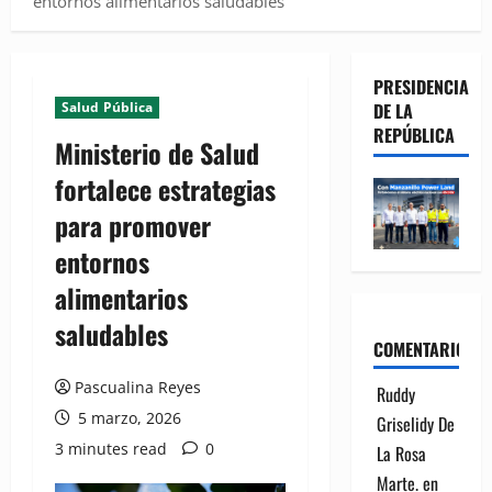
entornos alimentarios saludables
PRESIDENCIA
Salud Pública
DE LA
REPÚBLICA
Ministerio de Salud
fortalece estrategias
para promover
entornos
alimentarios
saludables
COMENTARIOS
Pascualina Reyes
Ruddy
5 marzo, 2026
Griselidy De
3 minutes read
0
La Rosa
Marte.
en