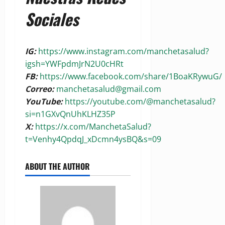
Sociales
IG:
https://www.instagram.com/manchetasalud?
igsh=YWFpdmJrN2U0cHRt
FB:
https://www.facebook.com/share/1BoaKRywuG/
Correo:
manchetasalud@gmail.com
YouTube:
https://youtube.com/@manchetasalud?
si=n1GXvQnUhKLHZ35P
X:
https://x.com/ManchetaSalud?
t=Venhy4QpdqJ_xDcmn4ysBQ&s=09
ABOUT THE AUTHOR