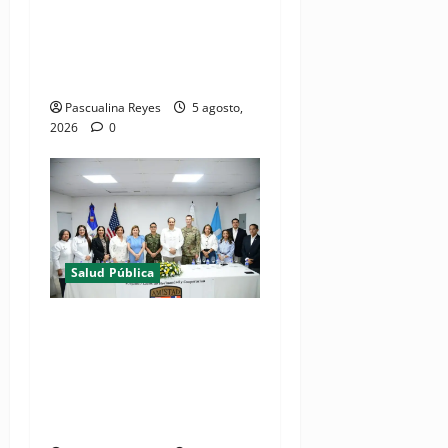
resultados de evaluación
para fortalecer las Redes
Integradas de Servicios de
Salud en Cibao Sur
Pascualina Reyes
5 agosto,
2026
0
Salud Pública
(VIDEOS) Ministerio de
Salud y Comando Sur de los
Estados Unidos realizan
misión médica Amistad
2026 en La Vega