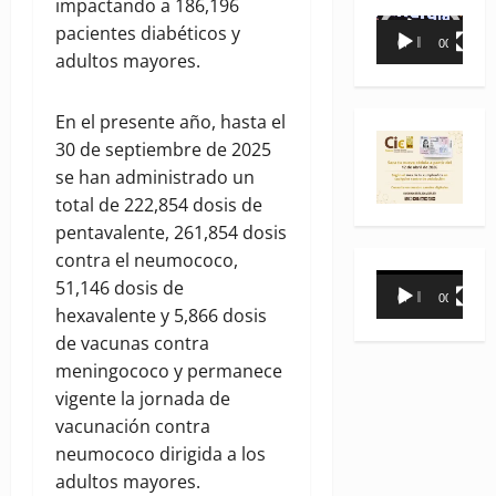
impactando a 186,196
Reproductor
pacientes diabéticos y
00:00
00:35
de
adultos mayores.
vídeo
En el presente año, hasta el
30 de septiembre de 2025
se han administrado un
total de 222,854 dosis de
pentavalente, 261,854 dosis
contra el neumococo,
Reproductor
51,146 dosis de
00:00
00:31
de
hexavalente y 5,866 dosis
vídeo
de vacunas contra
meningococo y permanece
vigente la jornada de
vacunación contra
neumococo dirigida a los
adultos mayores.