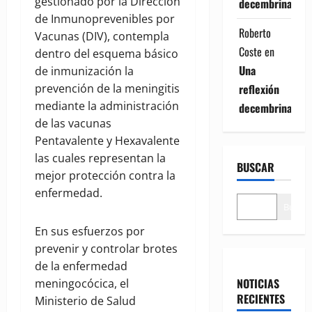
gestionado por la Dirección
decembrina
de Inmunoprevenibles por
Roberto
Vacunas (DIV), contempla
Coste
en
dentro del esquema básico
Una
de inmunización la
reflexión
prevención de la meningitis
mediante la administración
decembrina
de las vacunas
Pentavalente y Hexavalente
las cuales representan la
BUSCAR
mejor protección contra la
enfermedad.
Buscar
En sus esfuerzos por
prevenir y controlar brotes
de la enfermedad
NOTICIAS
meningocócica, el
RECIENTES
Ministerio de Salud