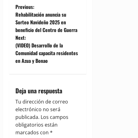
P
Previous:
Rehabilitación anuncia su
o
Sorteo Navideño 2025 en
beneficio del Centro de Guerra
s
Next:
t
(VIDEO) Desarrollo de la
Comunidad capacita residentes
n
en Azua y Bonao
a
v
Deja una respuesta
i
Tu dirección de correo
g
electrónico no será
publicada.
Los campos
a
obligatorios están
marcados con
*