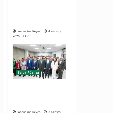
Salud y Comando Sur de los
Estados Unidos realizan
misión médica Amistad
2026 en La Vega
Pascualina Reyes
4 agosto,
2026
0
Salud Pública
(VIDEO) Salud Pública
fortalece entornos laborales
que garanticen el derecho a
la lactancia materna
Pascualina Reyes
3 agosto,