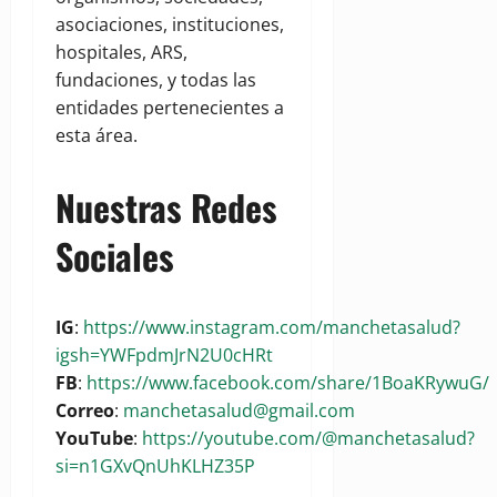
asociaciones, instituciones,
hospitales, ARS,
fundaciones, y todas las
entidades pertenecientes a
esta área.
Nuestras Redes
Sociales
IG
:
https://www.instagram.com/manchetasalud?
igsh=YWFpdmJrN2U0cHRt
FB
:
https://www.facebook.com/share/1BoaKRywuG/
Correo
:
manchetasalud@gmail.com
YouTube
:
https://youtube.com/@manchetasalud?
si=n1GXvQnUhKLHZ35P