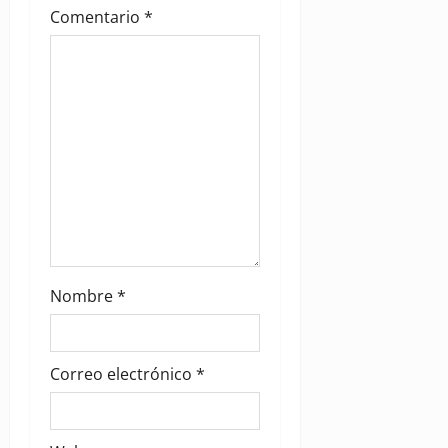
t
Comentario
*
i
o
n
Nombre
*
Correo electrónico
*