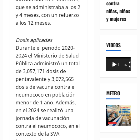
contra
que se administraba a los 2
niñas, niños
y 4 meses, con un refuerzo
y mujeres
a los 12 meses.
Dosis aplicadas
VIDEOS
Durante el periodo 2020-
2024 el Ministerio de Salud
Reproductor
Pública administró un total
00:00
02:18
de
de 3,057,171 dosis de
vídeo
pentavalente y 3,072,565
dosis de vacuna contra el
METRO
neumococo en población
menor de 1 año. Además,
en el 2024 se realizó una
jornada de vacunación
contra el neumococo, en el
contexto de la SVA,