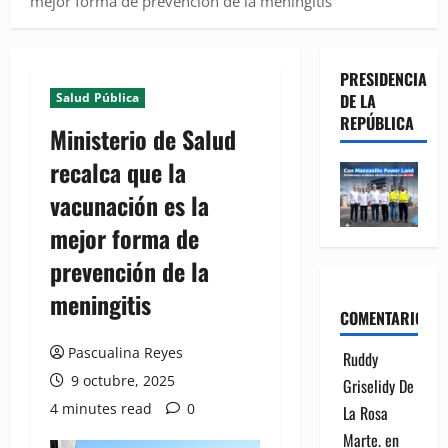
mejor forma de prevención de la meningitis
PRESIDENCIA
Salud Pública
DE LA
REPÚBLICA
Ministerio de Salud
recalca que la
vacunación es la
mejor forma de
prevención de la
meningitis
COMENTARIOS
Pascualina Reyes
Ruddy
9 octubre, 2025
Griselidy De
4 minutes read
0
La Rosa
Marte.
en