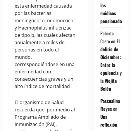
los
esta enfermedad causada
médicos
por las bacterias
meningococo, neumococo
pensionados
y Haemophilus influenzae
Roberto
de tipo b, las cuales afectan
Coste
en
El
anualmente a miles de
delirio de
personas en todo el
Diciembre:
mundo,
correspondiéndose en una
Entre la
enfermedad con
opulencia y
consecuencias graves y un
la Viejita
alto índice de mortalidad
Belén
Pascualina
El organismo de Salud
Reyes
en
recuerda que, por medio al
Una
Programa Ampliado de
reflexión
Inmunización (PAI),