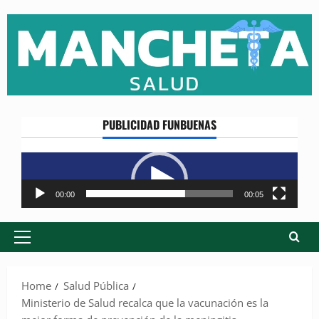
Skip
to
content
PUBLICIDAD FUNBUENAS
Reproductor
de
vídeo
00:00
00:05
Primary
Menu
Home
Salud Pública
Ministerio de Salud recalca que la vacunación es la