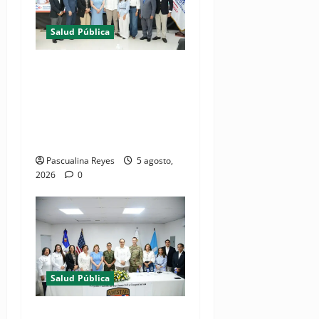
Salud Pública
(VIDEO) MSP presenta
resultados de evaluación
para fortalecer las Redes
Integradas de Servicios de
Salud en Cibao Sur
Pascualina Reyes
5 agosto,
2026
0
Salud Pública
(VIDEOS) Ministerio de