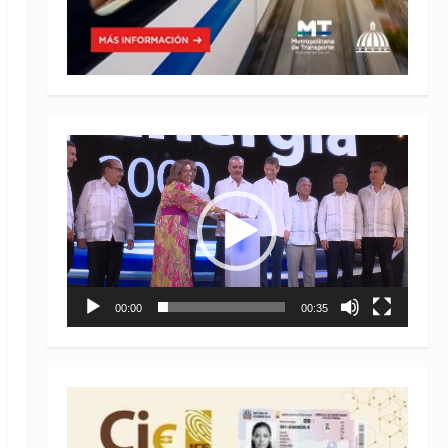
Reproductor
de
vídeo
00:00
00:35