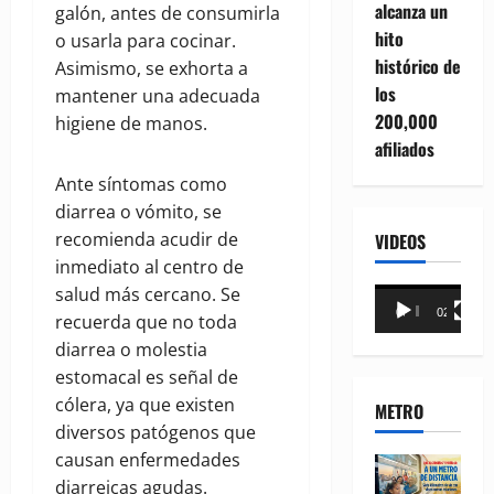
alcanza un
galón, antes de consumirla
hito
o usarla para cocinar.
histórico de
Asimismo, se exhorta a
los
mantener una adecuada
200,000
higiene de manos.
afiliados
Ante síntomas como
diarrea o vómito, se
recomienda acudir de
VIDEOS
inmediato al centro de
salud más cercano. Se
Reproductor
00:00
02:18
recuerda que no toda
de
diarrea o molestia
vídeo
estomacal es señal de
cólera, ya que existen
METRO
diversos patógenos que
causan enfermedades
diarreicas agudas.