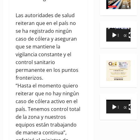
Las autoridades de salud
reiteran que en el país no
se ha registrado ningún
Reproductor
00:00
00:35
caso de cólera y aseguran
de
que se mantiene la
vídeo
vigilancia constante y el
control sanitario
permanente en los puntos
fronterizos.
“Hasta el momento quiero
reiterar que no hay ningún
caso de cólera activo en el
Reproductor
00:00
00:31
país. Tenemos control total
de
de la zona y nuestros
vídeo
equipos están trabajando
de manera continua”,