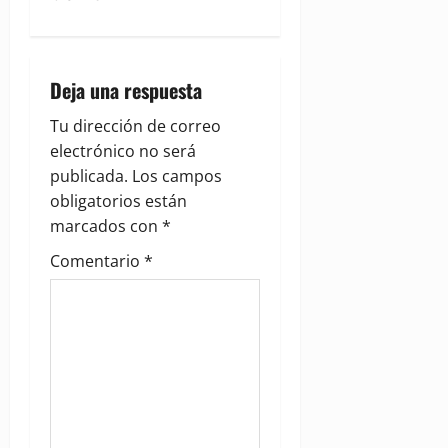
a
v
Deja una respuesta
i
Tu dirección de correo
g
electrónico no será
publicada.
Los campos
a
obligatorios están
marcados con
*
t
Comentario
*
i
o
n