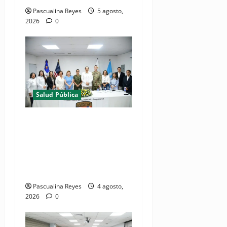
Pascualina Reyes
5 agosto,
2026
0
Salud Pública
(VIDEOS) Ministerio de
Salud y Comando Sur de los
Estados Unidos realizan
misión médica Amistad
2026 en La Vega
Pascualina Reyes
4 agosto,
2026
0