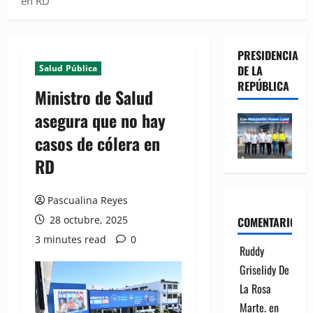
en RD
PRESIDENCIA
Salud Pública
DE LA
REPÚBLICA
Ministro de Salud
asegura que no hay
casos de cólera en
RD
Pascualina Reyes
28 octubre, 2025
COMENTARIOS
3 minutes read
0
Ruddy
Griselidy De
La Rosa
Marte.
en