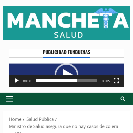
Skip
to
content
PUBLICIDAD FUNBUENAS
Reproductor
de
vídeo
00:00
00:05
Primary
Menu
Home
Salud Pública
Ministro de Salud asegura que no hay casos de cólera