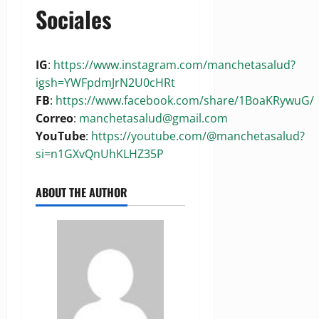
Sociales
IG
:
https://www.instagram.com/manchetasalud?
igsh=YWFpdmJrN2U0cHRt
FB
:
https://www.facebook.com/share/1BoaKRywuG/
Correo
:
manchetasalud@gmail.com
YouTube
:
https://youtube.com/@manchetasalud?
si=n1GXvQnUhKLHZ35P
ABOUT THE AUTHOR