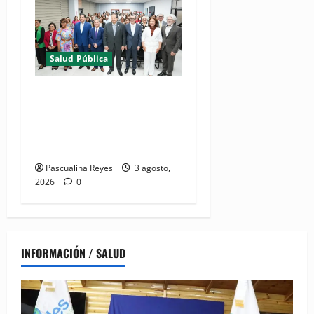
Salud Pública
(VIDEO) Salud Pública
fortalece entornos laborales
que garanticen el derecho a
la lactancia materna
Pascualina Reyes
3 agosto,
2026
0
INFORMACIÓN / SALUD