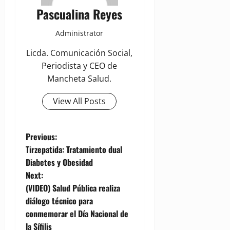
Pascualina Reyes
Administrator
Licda. Comunicación Social,
Periodista y CEO de
Mancheta Salud.
View All Posts
P
Previous:
Tirzepatida: Tratamiento dual
o
Diabetes y Obesidad
Next:
s
(VIDEO) Salud Pública realiza
t
diálogo técnico para
conmemorar el Día Nacional de
n
la Sífilis