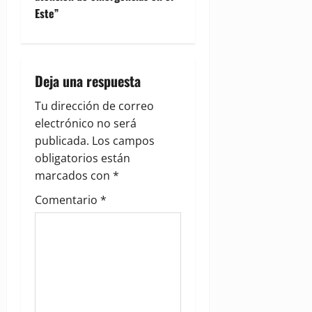
Este”
a
v
i
Deja una respuesta
g
Tu dirección de correo
electrónico no será
a
publicada.
Los campos
obligatorios están
t
marcados con
*
i
Comentario
*
o
n