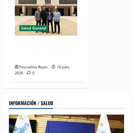
Salud General
Colegio Cirujanos pide
mantener seguridad jurídica
del acto médico
Pascualina Reyes
16 julio,
2026
0
INFORMACIÓN / SALUD