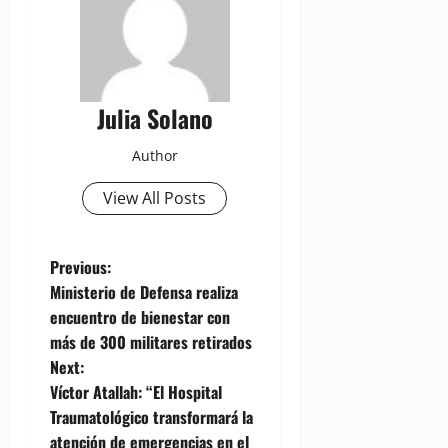
Julia Solano
Author
View All Posts
P
Previous:
Ministerio de Defensa realiza
o
encuentro de bienestar con
más de 300 militares retirados
s
Next:
t
Víctor Atallah: “El Hospital
Traumatológico transformará la
n
atención de emergencias en el