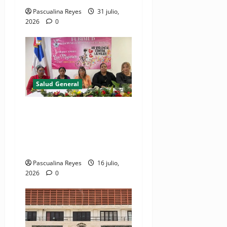
Pascualina Reyes
31 julio,
2026
0
Salud General
FUBIMUD rechaza modificar
los artículos 110 y 111 del
Código Penal que sancionan
el aborto
Pascualina Reyes
16 julio,
2026
0