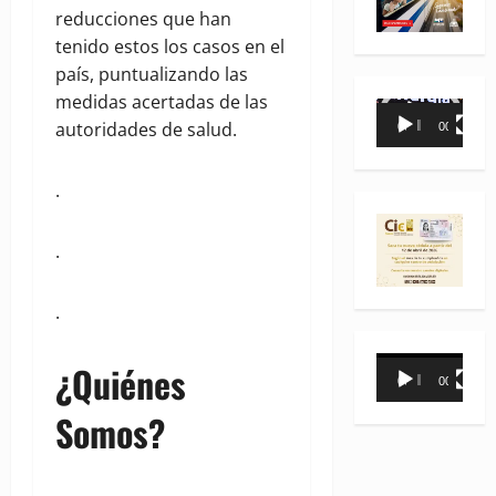
reducciones que han
tenido estos los casos en el
país, puntualizando las
medidas acertadas de las
Reproductor
autoridades de salud.
00:00
00:35
de
vídeo
.
.
.
Reproductor
¿Quiénes
00:00
00:31
de
Somos?
vídeo