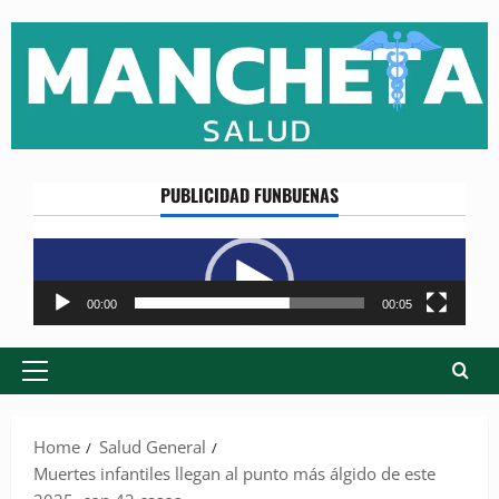
Skip
to
content
PUBLICIDAD FUNBUENAS
Reproductor
de
vídeo
00:00
00:05
Primary
Menu
Home
Salud General
Muertes infantiles llegan al punto más álgido de este