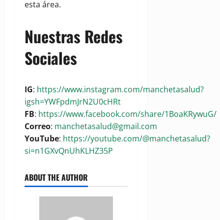
esta área.
Nuestras Redes
Sociales
IG
:
https://www.instagram.com/manchetasalud?
igsh=YWFpdmJrN2U0cHRt
FB
:
https://www.facebook.com/share/1BoaKRywuG/
Correo
:
manchetasalud@gmail.com
YouTube
:
https://youtube.com/@manchetasalud?
si=n1GXvQnUhKLHZ35P
ABOUT THE AUTHOR