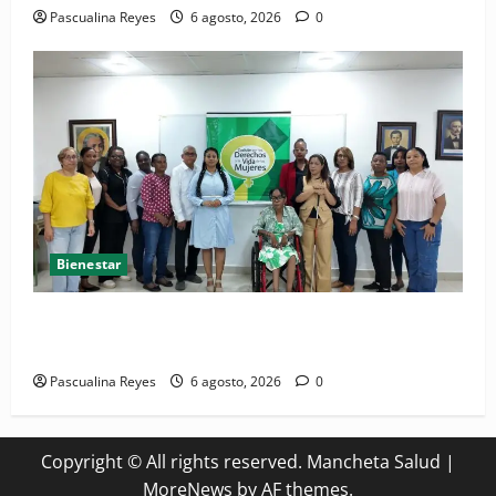
Pascualina Reyes
6 agosto, 2026
0
Bienestar
(VIDEO) Sociedad civil con estrategias para prevenir
la violencia contra niñas, niños y mujeres
Pascualina Reyes
6 agosto, 2026
0
Copyright © All rights reserved. Mancheta Salud
|
MoreNews
by AF themes.