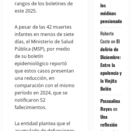
rangos de los boletines de
los
este 2025.
médicos
pensionados
A pesar de las 42 muertes
Roberto
infantes en menos de siete
Coste
en
El
días, el Ministerio de Salud
delirio de
Pública (MSP), por medio
de su boletín
Diciembre:
epidemiológico reportó
Entre la
que estos casos presentan
opulencia y
una reducción, en
la Viejita
comparación con el mismo
Belén
período en 2024, que se
notificaron 52
Pascualina
fallecimientos.
Reyes
en
Una
La entidad plantea que el
reflexión
acumulado de defunciones