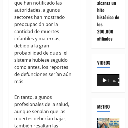
alcanza un
que han notificado las
hito
autoridades, algunos
histórico de
sectores han mostrado
los
preocupación por la
200,000
cantidad de muertes
afiliados
infantiles y maternas,
debido a la gran
probabilidad de que si el
sistema hubiese seguido
VIDEOS
como antes, los reportes
de defunciones serían aún
Reproductor
más.
00:00
02:18
de
vídeo
En tanto, algunos
profesionales de la salud,
METRO
aunque señalan que las
muertes deberían bajar,
también resaltan las