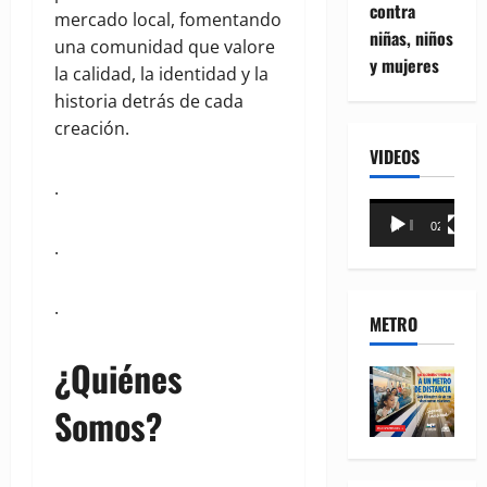
contra
mercado local, fomentando
niñas, niños
una comunidad que valore
y mujeres
la calidad, la identidad y la
historia detrás de cada
creación.
VIDEOS
.
Reproductor
00:00
02:18
de
.
vídeo
.
METRO
¿Quiénes
Somos?