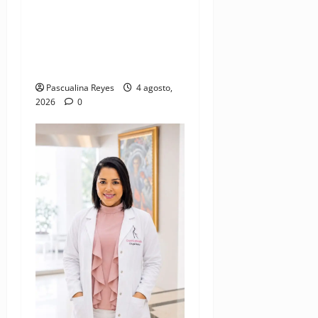
Cardiólogo pediatra
incentiva a la evaluación
cardíaca desde el
nacimiento
Pascualina Reyes
4 agosto,
2026
0