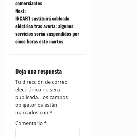
s
comerciantes
t
Next:
INCART sustituirá cableado
n
eléctrico tras avería; algunos
servicios serán suspendidos por
a
cinco horas este martes
v
i
Deja una respuesta
g
Tu dirección de correo
a
electrónico no será
publicada.
Los campos
t
obligatorios están
i
marcados con
*
Comentario
*
o