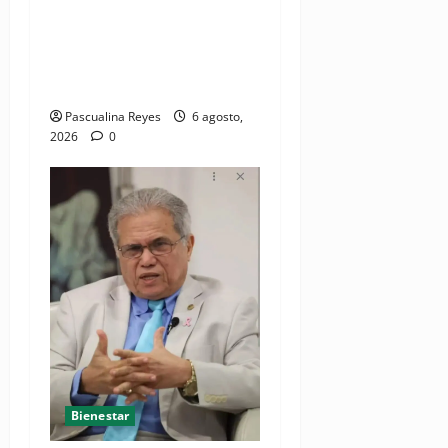
(VIDEO) Sociedad civil con
estrategias para prevenir la
violencia contra niñas,
niños y mujeres
Pascualina Reyes
6 agosto,
2026
0
Bienestar