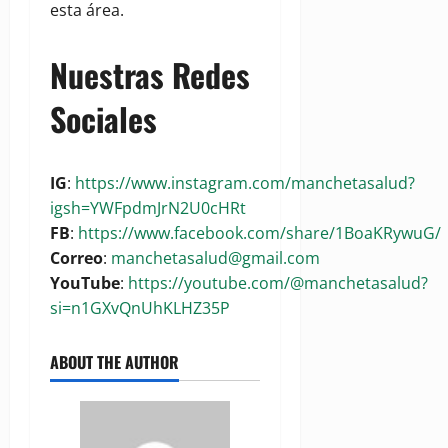
esta área.
Nuestras Redes
Sociales
IG
:
https://www.instagram.com/manchetasalud?
igsh=YWFpdmJrN2U0cHRt
FB
:
https://www.facebook.com/share/1BoaKRywuG/
Correo
:
manchetasalud@gmail.com
YouTube
:
https://youtube.com/@manchetasalud?
si=n1GXvQnUhKLHZ35P
ABOUT THE AUTHOR