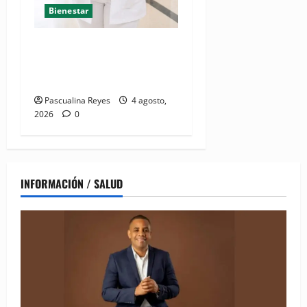
Bienestar
Mamoplastia de reducción:
cuando no se trata de
estética, sino de salud
Pascualina Reyes
4 agosto,
2026
0
INFORMACIÓN / SALUD