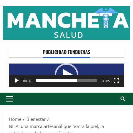
Skip
to
content
PUBLICIDAD FUNBUENAS
Reproductor
de
vídeo
00:00
00:05
Primary
Menu
Home
Bienestar
NILA: una marca artesanal que honra la piel, la