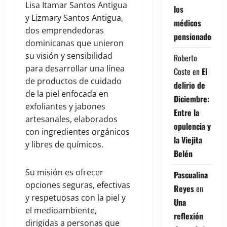
Lisa Itamar Santos Antigua
los
y Lizmary Santos Antigua,
médicos
dos emprendedoras
pensionados
dominicanas que unieron
su visión y sensibilidad
Roberto
para desarrollar una línea
Coste
en
El
de productos de cuidado
delirio de
de la piel enfocada en
Diciembre:
exfoliantes y jabones
Entre la
artesanales, elaborados
opulencia y
con ingredientes orgánicos
la Viejita
y libres de químicos.
Belén
Su misión es ofrecer
Pascualina
opciones seguras, efectivas
Reyes
en
y respetuosas con la piel y
Una
el medioambiente,
reflexión
dirigidas a personas que