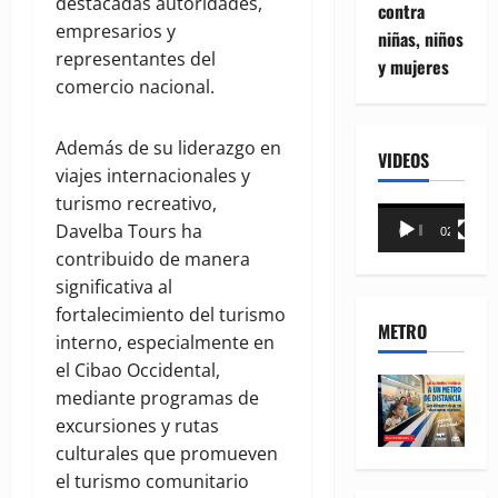
destacadas autoridades,
contra
empresarios y
niñas, niños
representantes del
y mujeres
comercio nacional.
Además de su liderazgo en
VIDEOS
viajes internacionales y
turismo recreativo,
Reproductor
Davelba Tours ha
00:00
02:18
de
contribuido de manera
vídeo
significativa al
fortalecimiento del turismo
METRO
interno, especialmente en
el Cibao Occidental,
mediante programas de
excursiones y rutas
culturales que promueven
el turismo comunitario