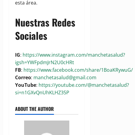
esta área.
Nuestras Redes
Sociales
IG
:
https://www.instagram.com/manchetasalud?
igsh=YWFpdmJrN2U0cHRt
FB
:
https://www.facebook.com/share/1BoaKRywuG/
Correo
:
manchetasalud@gmail.com
YouTube
:
https://youtube.com/@manchetasalud?
si=n1GXvQnUhKLHZ35P
ABOUT THE AUTHOR