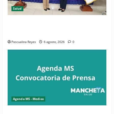
Salud
(VIDEO) CIPESA e INFOILES impulsan la primera
iniciativa nacional de comunicación accesible en
salud y periodismo
Pascualina Reyes
6 agosto, 2026
0
Agenda MS - Medios
Convocatoria de prensa de la CASC y FENATRASAL