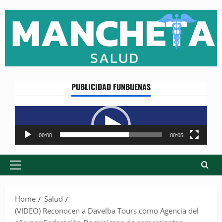
Skip
to
content
PUBLICIDAD FUNBUENAS
Reproductor
de
vídeo
00:00
00:05
Primary
Menu
Home
Salud
(VIDEO) Reconocen a Davelba Tours como Agencia del