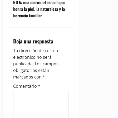
s
NILA: una marca artesanal que
t
honra la piel, la naturaleza y la
herencia familiar
n
a
Deja una respuesta
v
Tu dirección de correo
i
electrónico no será
g
publicada.
Los campos
obligatorios están
a
marcados con
*
t
Comentario
*
i
o