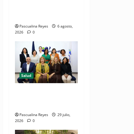
iniciativa nacional de
comunicación accesible en
salud y periodismo
Pascualina Reyes
6 agosto,
2026
0
Salud
Consultas ginecológicas: las
de mayor demanda durante
2025 en Profamilia
Pascualina Reyes
29 julio,
2026
0