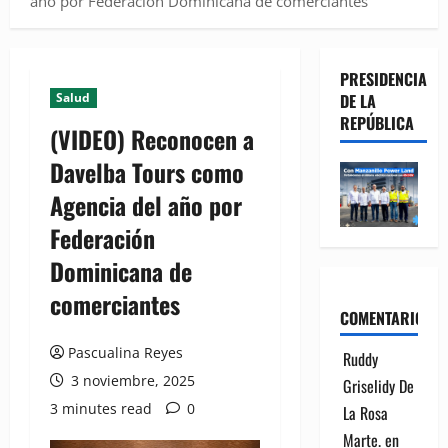
año por Federación Dominicana de comerciantes
PRESIDENCIA
Salud
DE LA
REPÚBLICA
(VIDEO) Reconocen a
Davelba Tours como
Agencia del año por
Federación
Dominicana de
comerciantes
COMENTARIOS
Pascualina Reyes
Ruddy
3 noviembre, 2025
Griselidy De
3 minutes read
0
La Rosa
Marte.
en