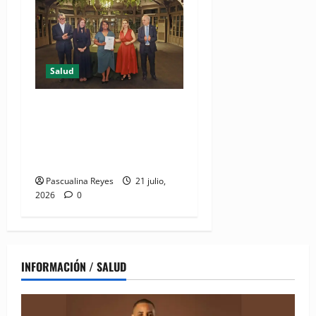
Salud
DIDA recibe reconocimiento
internacional de la OISS por
buenas prácticas en
digitalización
Pascualina Reyes
21 julio,
2026
0
INFORMACIÓN / SALUD