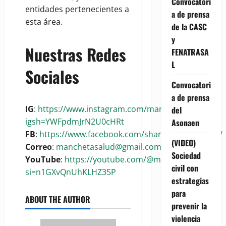
Convocatori
entidades pertenecientes a
a de prensa
esta área.
de la CASC
y
Nuestras Redes
FENATRASA
L
Sociales
Convocatori
a de prensa
IG
:
https://www.instagram.com/manchetasalud?
del
igsh=YWFpdmJrN2U0cHRt
Asonaen
FB
:
https://www.facebook.com/share/1BoaKRywuG/
(VIDEO)
Correo
:
manchetasalud@gmail.com
Sociedad
YouTube
:
https://youtube.com/@manchetasalud?
civil con
si=n1GXvQnUhKLHZ35P
estrategias
para
ABOUT THE AUTHOR
prevenir la
violencia