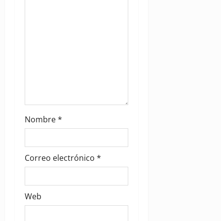
o
n
Nombre
*
Correo electrónico
*
Web