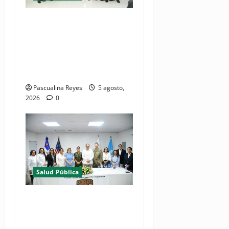
(VIDEO) MSP presenta
resultados de evaluación
para fortalecer las Redes
Integradas de Servicios de
Salud en Cibao Sur
Pascualina Reyes
5 agosto,
2026
0
Salud Pública
(VIDEOS) Ministerio de
Salud y Comando Sur de los
Estados Unidos realizan