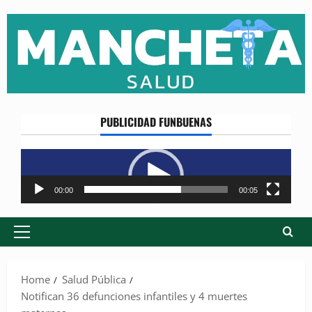
Skip
to
content
PUBLICIDAD FUNBUENAS
Reproductor
de
vídeo
00:00
00:05
Primary
Menu
Home
Salud Pública
Notifican 36 defunciones infantiles y 4 muertes