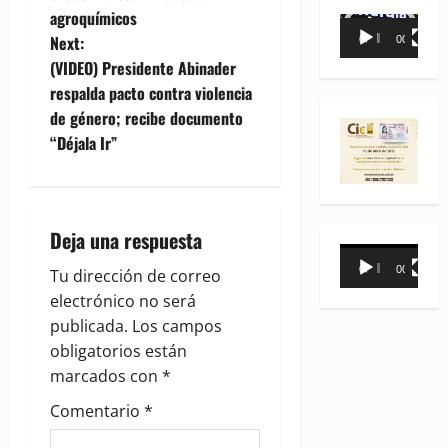
agroquímicos
s
Reproductor
Next:
00:00
00:35
de
t
(VIDEO) Presidente Abinader
vídeo
respalda pacto contra violencia
n
de género; recibe documento
“Déjala Ir”
a
v
i
Deja una respuesta
Reproductor
00:00
00:31
g
Tu dirección de correo
de
electrónico no será
vídeo
a
publicada.
Los campos
obligatorios están
t
marcados con
*
i
Comentario
*