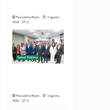
misión médica Amistad
2026 en La Vega
Pascualina Reyes
4 agosto,
2026
0
Salud Pública
(VIDEO) Salud Pública
fortalece entornos laborales
que garanticen el derecho a
la lactancia materna
Pascualina Reyes
3 agosto,
2026
0