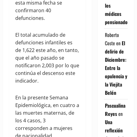
esta misma fecha se
los
confirmaron 40
médicos
defunciones.
pensionados
Roberto
El total acumulado de
defunciones infantiles es
Coste
en
El
de 1,622 este año, en tanto,
delirio de
que el año pasado se
Diciembre:
notificaron 2,003 por lo que
Entre la
continúa el descenso este
opulencia y
indicador.
la Viejita
Belén
En la presente Semana
Pascualina
Epidemiológica, en cuatro a
las muertes maternas, de
Reyes
en
los 4 casos, 3
Una
corresponden a mujeres
reflexión
de nacionalidad