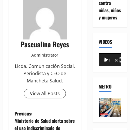
contra
niñas, niños
y mujeres
VIDEOS
Pascualina Reyes
Administrator
Reproductor
00:00
02:18
de
Licda. Comunicación Social,
vídeo
Periodista y CEO de
Mancheta Salud.
METRO
View All Posts
P
Previous:
Ministerio de Salud alerta sobre
o
el uso indiscriminado de