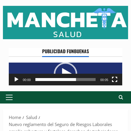
Skip
to
content
PUBLICIDAD FUNBUENAS
Reproductor
de
vídeo
00:00
00:05
Primary
Menu
Home
Salud
Nuevo reglamento del Seguro de Riesgos Laborales