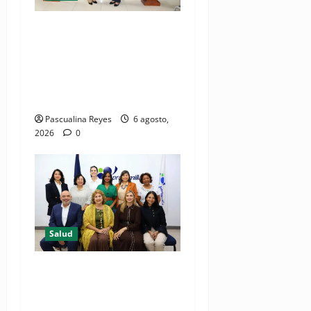
(VIDEO) CIPESA e INFOILES
impulsan la primera
iniciativa nacional de
comunicación accesible en
salud y periodismo
Pascualina Reyes
6 agosto,
2026
0
Salud
Consultas ginecológicas: las
de mayor demanda durante
2025 en Profamilia