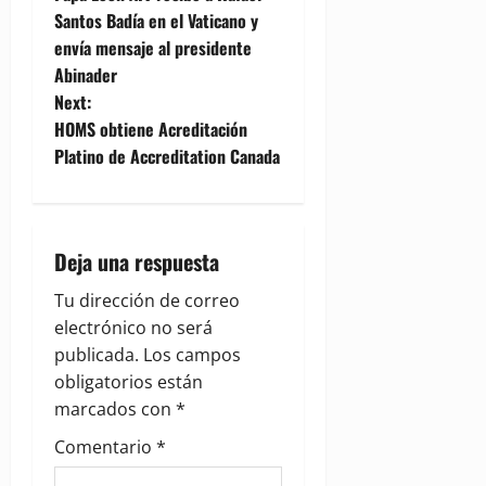
o
Santos Badía en el Vaticano y
envía mensaje al presidente
s
Abinader
t
Next:
HOMS obtiene Acreditación
n
Platino de Accreditation Canada
a
v
Deja una respuesta
i
Tu dirección de correo
g
electrónico no será
publicada.
Los campos
a
obligatorios están
marcados con
*
t
Comentario
*
i