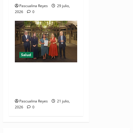
Pascualina Reyes
29 julio,
2026
0
Salud
DIDA recibe reconocimiento
internacional de la OISS por
buenas prácticas en
digitalización
Pascualina Reyes
21 julio,
2026
0