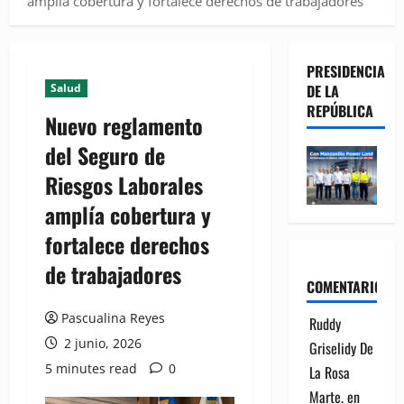
amplía cobertura y fortalece derechos de trabajadores
PRESIDENCIA
Salud
DE LA
REPÚBLICA
Nuevo reglamento
del Seguro de
Riesgos Laborales
amplía cobertura y
fortalece derechos
de trabajadores
COMENTARIOS
Pascualina Reyes
Ruddy
2 junio, 2026
Griselidy De
5 minutes read
0
La Rosa
Marte.
en