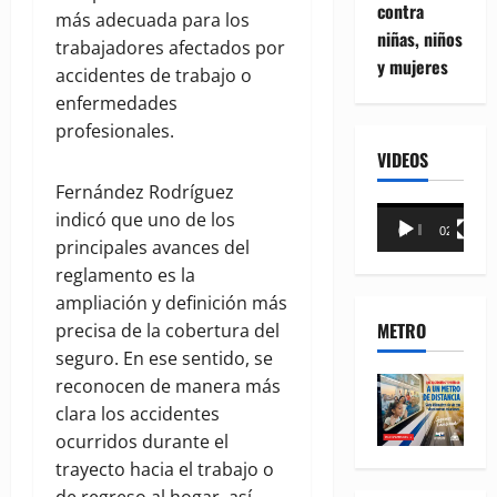
contra
más adecuada para los
niñas, niños
trabajadores afectados por
y mujeres
accidentes de trabajo o
enfermedades
profesionales.
VIDEOS
Fernández Rodríguez
Reproductor
indicó que uno de los
00:00
02:18
de
principales avances del
vídeo
reglamento es la
ampliación y definición más
METRO
precisa de la cobertura del
seguro. En ese sentido, se
reconocen de manera más
clara los accidentes
ocurridos durante el
trayecto hacia el trabajo o
de regreso al hogar, así