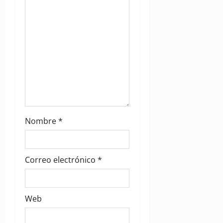
o
n
Nombre
*
Correo electrónico
*
Web