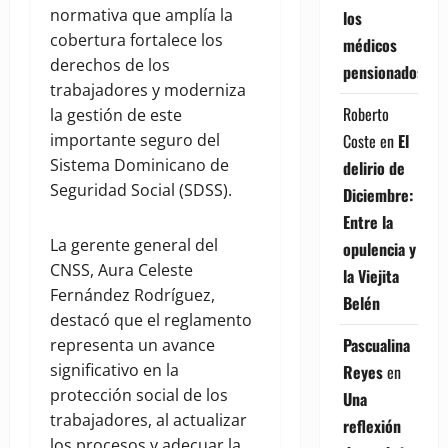
normativa que amplía la
los
cobertura fortalece los
médicos
derechos de los
pensionados
trabajadores y moderniza
Roberto
la gestión de este
importante seguro del
Coste
en
El
Sistema Dominicano de
delirio de
Seguridad Social (SDSS).
Diciembre:
Entre la
La gerente general del
opulencia y
CNSS, Aura Celeste
la Viejita
Fernández Rodríguez,
Belén
destacó que el reglamento
Pascualina
representa un avance
significativo en la
Reyes
en
protección social de los
Una
trabajadores, al actualizar
reflexión
los procesos y adecuar la