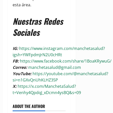
esta área.
Nuestras Redes
Sociales
IG:
https://www.instagram.com/manchetasalud?
igsh=YWFpdmJrN2U0cHRt
FB:
https://www.facebook.com/share/1BoaKRywuG/
Correo:
manchetasalud@gmail.com
YouTube:
https://youtube.com/@manchetasalud?
si=n1GXvQnUhKLHZ35P
X:
https://x.com/ManchetaSalud?
t=Venhy4QpdqJ_xDcmn4ysBQ&s=09
ABOUT THE AUTHOR