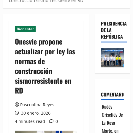
construcción sismorresistente en RD
PRESIDENCIA
Bienestar
DE LA
REPÚBLICA
Onesvie propone
actualizar por ley las
normas de
construcción
sismorresistente en
RD
COMENTARIOS
Pascualina Reyes
Ruddy
30 enero, 2026
Griselidy De
4 minutes read
0
La Rosa
Marte.
en