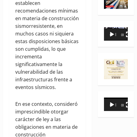
establecen
recomendaciones mínimas
en materia de construcción
sismorresistente, en
Reproductor
muchos casos ni siquiera
00:00
00:35
de
estas disposiciones básicas
vídeo
son cumplidas, lo que
incrementa
significativamente la
vulnerabilidad de las
infraestructuras frente a
eventos sísmicos.
Reproductor
En ese contexto, consideró
00:00
00:31
de
imprescindible otorgar
vídeo
carácter de ley a las
obligaciones en materia de
construcción