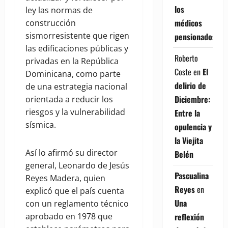
los
ley las normas de
médicos
construcción
sismorresistente que rigen
pensionados
las edificaciones públicas y
Roberto
privadas en la República
Coste
en
El
Dominicana, como parte
delirio de
de una estrategia nacional
Diciembre:
orientada a reducir los
riesgos y la vulnerabilidad
Entre la
sísmica.
opulencia y
la Viejita
Así lo afirmó su director
Belén
general, Leonardo de Jesús
Pascualina
Reyes Madera, quien
Reyes
en
explicó que el país cuenta
Una
con un reglamento técnico
reflexión
aprobado en 1978 que