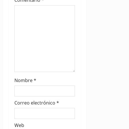
Comentario
*
o
n
Nombre
*
Correo electrónico
*
Web