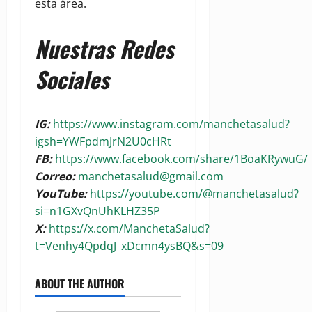
esta área.
Nuestras Redes
Sociales
IG:
https://www.instagram.com/manchetasalud?
igsh=YWFpdmJrN2U0cHRt
FB:
https://www.facebook.com/share/1BoaKRywuG/
Correo:
manchetasalud@gmail.com
YouTube:
https://youtube.com/@manchetasalud?
si=n1GXvQnUhKLHZ35P
X:
https://x.com/ManchetaSalud?
t=Venhy4QpdqJ_xDcmn4ysBQ&s=09
ABOUT THE AUTHOR