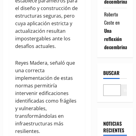
establece parámetros para
decembrina
el diseño y construcción de
Roberto
estructuras seguras, pero
Coste
en
cuya aplicación estricta y
Una
actualización resultan
reflexión
impostergables ante los
desafíos actuales.
decembrina
Reyes Madera, señaló que
una correcta
BUSCAR
implementación de estas
normas permitiría
Buscar
intervenir edificaciones
identificadas como frágiles
y vulnerables,
transformándolas en
NOTICIAS
infraestructuras más
RECIENTES
resilientes.