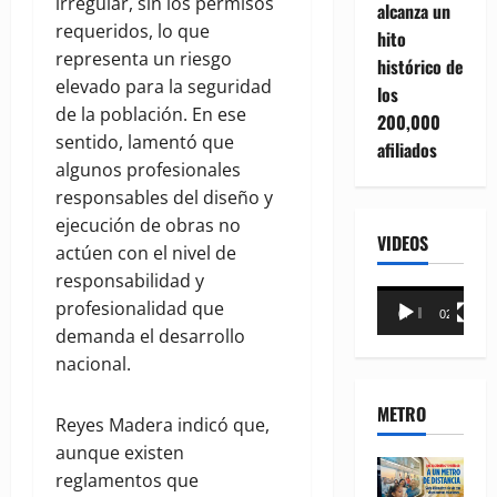
irregular, sin los permisos
alcanza un
requeridos, lo que
hito
representa un riesgo
histórico de
elevado para la seguridad
los
de la población. En ese
200,000
sentido, lamentó que
afiliados
algunos profesionales
responsables del diseño y
ejecución de obras no
VIDEOS
actúen con el nivel de
responsabilidad y
Reproductor
profesionalidad que
00:00
02:18
de
demanda el desarrollo
vídeo
nacional.
METRO
Reyes Madera indicó que,
aunque existen
reglamentos que