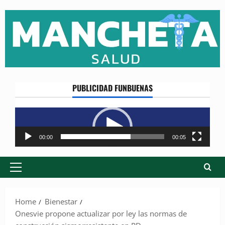
Skip
to
content
PUBLICIDAD FUNBUENAS
Reproductor
de
vídeo
00:00
00:05
Primary
Menu
Home
Bienestar
Onesvie propone actualizar por ley las normas de