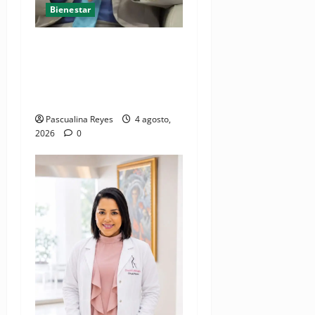
Bienestar
Cardiólogo pediatra
incentiva a la evaluación
cardíaca desde el
nacimiento
Pascualina Reyes
4 agosto,
2026
0