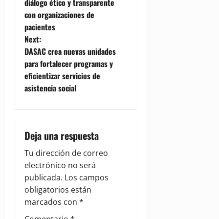
o
diálogo ético y transparente
con organizaciones de
s
pacientes
t
Next:
DASAC crea nuevas unidades
n
para fortalecer programas y
eficientizar servicios de
a
asistencia social
v
i
Deja una respuesta
g
Tu dirección de correo
a
electrónico no será
publicada.
Los campos
t
obligatorios están
i
marcados con
*