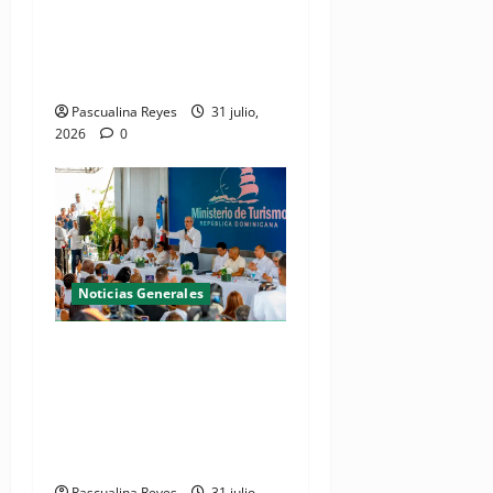
tratamiento de aguas
residuales en beneficio de
Juan Dolio y Guayacanes
Pascualina Reyes
31 julio,
2026
0
Noticias Generales
(VIDEO) De espacio olvidado
a joya del litoral: Presidente
Abinader entrega la nueva
playa El Faro en San Pedro
de Macorís
Pascualina Reyes
31 julio,