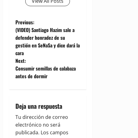
View All Posts
P
Previous:
(VIDEO) Santiago Hazim sale a
o
defender honradez de su
gestión en SeNaSa y dice dará la
s
cara
t
Next:
Consumir semillas de calabaza
n
antes de dormir
a
v
Deja una respuesta
i
Tu dirección de correo
g
electrónico no será
publicada.
Los campos