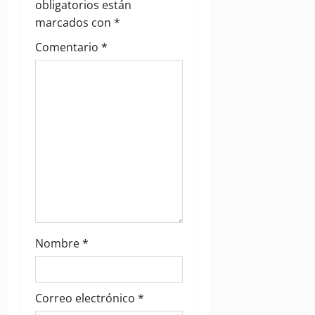
a
obligatorios están
marcados con
*
t
Comentario
*
i
o
n
Nombre
*
Correo electrónico
*