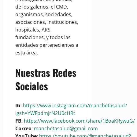
de los galenos, el CMD,
organismos, sociedades,
asociaciones, instituciones,
hospitales, ARS,
fundaciones, y todas las
entidades pertenecientes a
esta área.
Nuestras Redes
Sociales
IG
:
https://www.instagram.com/manchetasalud?
igsh=YWFpdmJrN2U0cHRt
FB
:
https://www.facebook.com/share/1BoaKRywuG/
Correo
:
manchetasalud@gmail.com
YouTube
:
https://youtube.com/@manchetasalud?