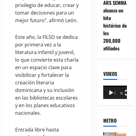
ARS SEMMA
privilegio de educar, crear y
alcanza un
tomar decisiones para un
hito
mejor futuro”, afirmó León.
histórico de
los
Este año, la FILSD se dedica
200,000
por primera vez a la
afiliados
literatura infantil y juvenil,
lo que convierte esta charla
en un espacio clave para
VIDEOS
visibilizar y fortalecer la
creación literaria
Reproductor
dominicana y su inclusión
00:00
02:18
de
en las bibliotecas escolares
vídeo
y en los planes educativos
nacionales.
METRO
Entrada libre hasta