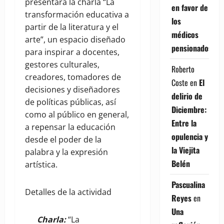
presentará la charla “La
en favor de
transformación educativa a
los
partir de la literatura y el
médicos
arte”, un espacio diseñado
pensionados
para inspirar a docentes,
gestores culturales,
Roberto
creadores, tomadores de
Coste
en
El
decisiones y diseñadores
delirio de
de políticas públicas, así
Diciembre:
como al público en general,
Entre la
a repensar la educación
opulencia y
desde el poder de la
la Viejita
palabra y la expresión
Belén
artística.
Pascualina
Detalles de la actividad
Reyes
en
Una
Charla:
“La