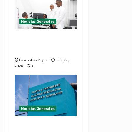
Noticias Generales
El Seibo ya tiene su primera
Oficina de Licencias de
Conducir del INTRANT
Pascualina Reyes
31 julio,
2026
0
Noticias Generales
Presidente Abinader
inaugura planta de