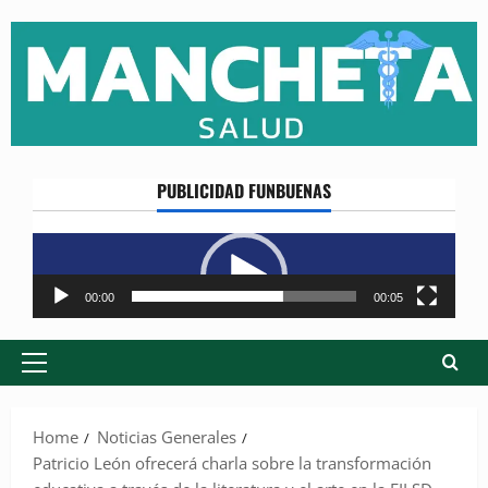
Skip
to
content
PUBLICIDAD FUNBUENAS
Reproductor
de
vídeo
00:00
00:05
Primary
Menu
Home
Noticias Generales
Patricio León ofrecerá charla sobre la transformación