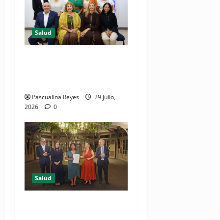
Salud
Consultas ginecológicas: las
de mayor demanda durante
2025 en Profamilia
Pascualina Reyes
29 julio,
2026
0
Salud
DIDA recibe reconocimiento
internacional de la OISS por