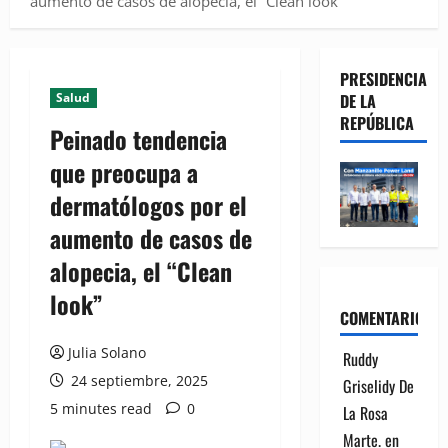
aumento de casos de alopecia, el “Clean look”
PRESIDENCIA
Salud
DE LA
REPÚBLICA
Peinado tendencia
que preocupa a
dermatólogos por el
aumento de casos de
alopecia, el “Clean
look”
COMENTARIOS
Julia Solano
Ruddy
24 septiembre, 2025
Griselidy De
5 minutes read
0
La Rosa
Marte.
en