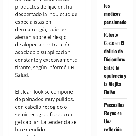
los
productos de fijación, ha
médicos
despertado la inquietud de
pensionados
especialistas en
dermatología, quienes
Roberto
alertan sobre el riesgo
Coste
en
El
de alopecia por tracción
delirio de
asociada a su aplicación
Diciembre:
constante y excesivamente
Entre la
tirante, según informó EFE
Salud.
opulencia y
la Viejita
El clean look se compone
Belén
de peinados muy pulidos,
Pascualina
con cabello recogido o
Reyes
en
semirrecogido fijado con
Una
gel capilar. La tendencia se
reflexión
ha extendido