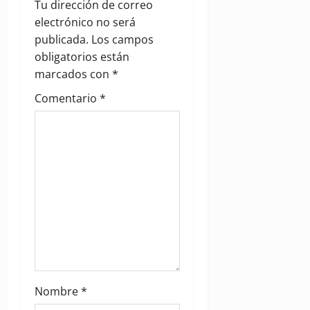
Tu dirección de correo
i
electrónico no será
g
publicada.
Los campos
obligatorios están
a
marcados con
*
t
Comentario
*
i
o
n
Nombre
*