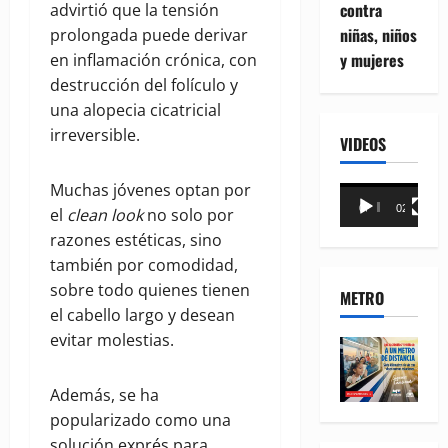
contra
advirtió que la tensión
niñas, niños
prolongada puede derivar
y mujeres
en inflamación crónica, con
destrucción del folículo y
una alopecia cicatricial
irreversible.
VIDEOS
Muchas jóvenes optan por
Reproductor
00:00
02:18
el
clean look
no solo por
de
razones estéticas, sino
vídeo
también por comodidad,
sobre todo quienes tienen
METRO
el cabello largo y desean
evitar molestias.
Además, se ha
popularizado como una
solución exprés para