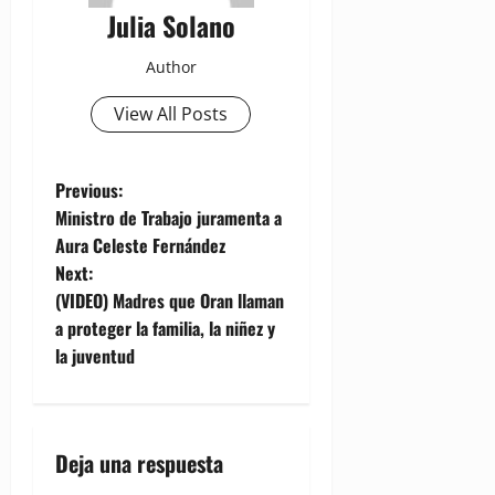
Julia Solano
Author
View All Posts
P
Previous:
Ministro de Trabajo juramenta a
o
Aura Celeste Fernández
Next:
s
(VIDEO) Madres que Oran llaman
t
a proteger la familia, la niñez y
la juventud
n
a
Deja una respuesta
v