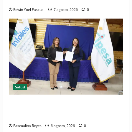
Periódico El Nacional: de lo impreso a lo digital
Edwin Yoel Pascual
7 agosto, 2026
0
Salud
(VIDEO) CIPESA e INFOILES impulsan la primera
iniciativa nacional de comunicación accesible en
salud y periodismo
Pascualina Reyes
6 agosto, 2026
0