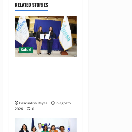
RELATED STORIES
Salud
(VIDEO) CIPESA e INFOILES
impulsan la primera
iniciativa nacional de
comunicación accesible en
salud y periodismo
Pascualina Reyes
6 agosto,
2026
0