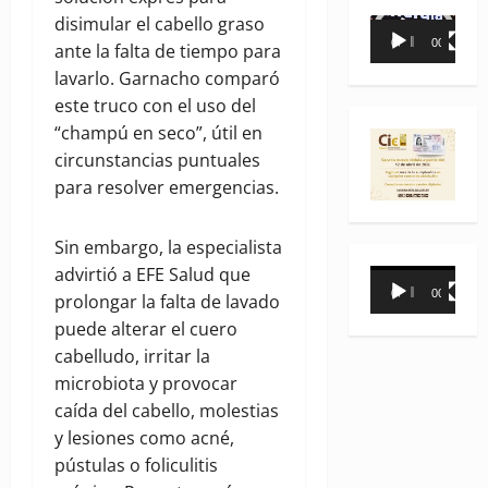
disimular el cabello graso
Reproductor
00:00
00:35
ante la falta de tiempo para
de
lavarlo. Garnacho comparó
vídeo
este truco con el uso del
“champú en seco”, útil en
circunstancias puntuales
para resolver emergencias.
Sin embargo, la especialista
advirtió a EFE Salud que
Reproductor
00:00
00:31
prolongar la falta de lavado
de
puede alterar el cuero
vídeo
cabelludo, irritar la
microbiota y provocar
caída del cabello, molestias
y lesiones como acné,
pústulas o foliculitis