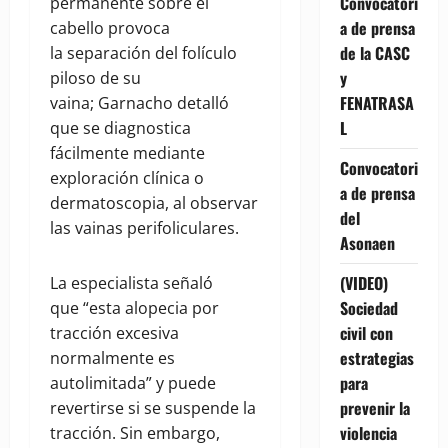
Convocatori
permanente sobre el
a de prensa
cabello provoca
de la CASC
la separación del folículo
y
piloso de su
FENATRASA
vaina; Garnacho detalló
L
que se diagnostica
fácilmente mediante
Convocatori
exploración clínica o
a de prensa
dermatoscopia, al observar
del
las vainas perifoliculares.
Asonaen
(VIDEO)
La especialista señaló
Sociedad
que “esta alopecia por
civil con
tracción excesiva
estrategias
normalmente es
para
autolimitada” y puede
prevenir la
revertirse si se suspende la
violencia
tracción. Sin embargo,