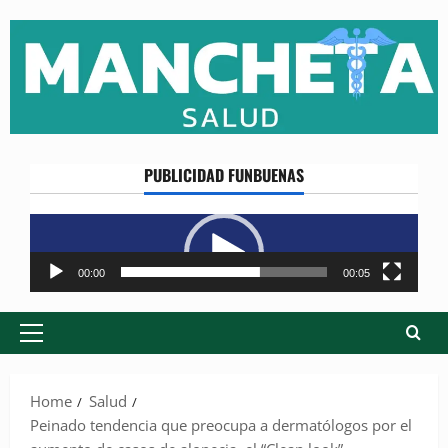
Skip
to
content
PUBLICIDAD FUNBUENAS
Reproductor
de
vídeo
00:00
00:05
Primary
Menu
Home
Salud
Peinado tendencia que preocupa a dermatólogos por el