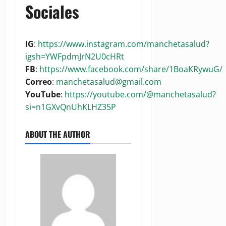
Sociales
IG
:
https://www.instagram.com/manchetasalud?
igsh=YWFpdmJrN2U0cHRt
FB
:
https://www.facebook.com/share/1BoaKRywuG/
Correo
:
manchetasalud@gmail.com
YouTube
:
https://youtube.com/@manchetasalud?
si=n1GXvQnUhKLHZ35P
ABOUT THE AUTHOR