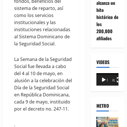
fondos, beneficios del
alcanza un
sistema de reparto, así
hito
como los servicios
histórico de
institucionales y las
los
instituciones relacionadas
200,000
al Sistema Dominicano de
afiliados
la Seguridad Social.
La Semana de la Seguridad
VIDEOS
Social fue llevada a cabo
del 4 al 10 de mayo, en
Reproductor
alusión a la celebración del
00:00
02:18
de
Día de la Seguridad Social
vídeo
en República Dominicana,
cada 9 de mayo, instituido
METRO
por el decreto no. 247-11.
.