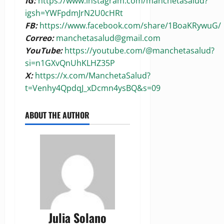
IG:
https://www.instagram.com/manchetasalud?
igsh=YWFpdmJrN2U0cHRt
FB:
https://www.facebook.com/share/1BoaKRywuG/
Correo:
manchetasalud@gmail.com
YouTube:
https://youtube.com/@manchetasalud?
si=n1GXvQnUhKLHZ35P
X:
https://x.com/ManchetaSalud?
t=Venhy4QpdqJ_xDcmn4ysBQ&s=09
ABOUT THE AUTHOR
Julia Solano