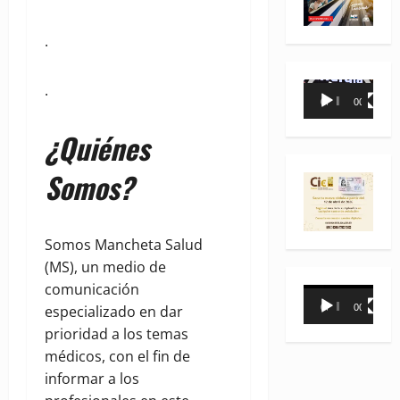
.
Reproductor
.
00:00
00:35
de
vídeo
¿Quiénes
Somos?
Somos Mancheta Salud
(MS), un medio de
comunicación
Reproductor
00:00
00:31
especializado en dar
de
prioridad a los temas
vídeo
médicos, con el fin de
informar a los