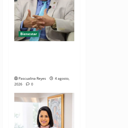
Bienestar
Cardiólogo pediatra
incentiva a la evaluación
cardíaca desde el
nacimiento
Pascualina Reyes
4 agosto,
2026
0