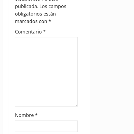
g
publicada.
Los campos
obligatorios están
a
marcados con
*
t
Comentario
*
i
o
n
Nombre
*