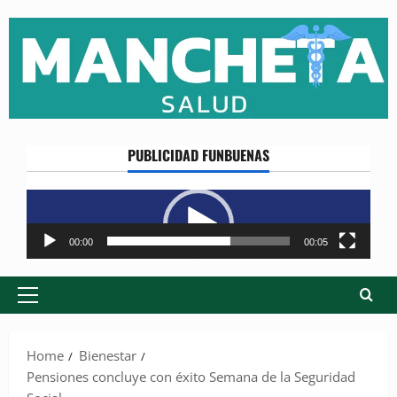
Skip
to
content
PUBLICIDAD FUNBUENAS
Reproductor
de
vídeo
00:00
00:05
Primary
Menu
Home
Bienestar
Pensiones concluye con éxito Semana de la Seguridad