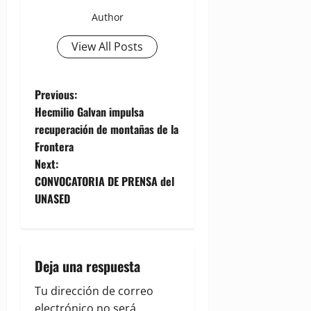
Author
View All Posts
P
Previous:
Hecmilio Galvan impulsa
o
recuperación de montañas de la
Frontera
s
Next:
t
CONVOCATORIA DE PRENSA del
UNASED
n
a
Deja una respuesta
v
Tu dirección de correo
i
electrónico no será