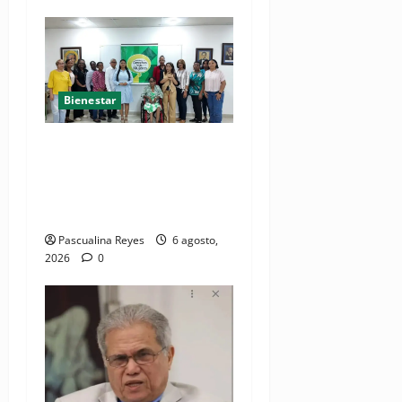
Bienestar
(VIDEO) Sociedad civil con
estrategias para prevenir la
violencia contra niñas,
niños y mujeres
Pascualina Reyes
6 agosto,
2026
0