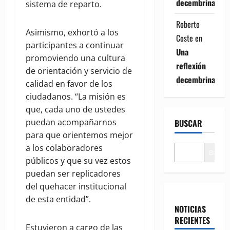
decembrina
sistema de reparto.
Roberto
Asimismo, exhortó a los
Coste
en
participantes a continuar
Una
promoviendo una cultura
reflexión
de orientación y servicio de
decembrina
calidad en favor de los
ciudadanos. “La misión es
que, cada uno de ustedes
puedan acompañarnos
BUSCAR
para que orientemos mejor
a los colaboradores
Buscar
públicos y que su vez estos
puedan ser replicadores
del quehacer institucional
de esta entidad”.
NOTICIAS
RECIENTES
Estuvieron a cargo de las