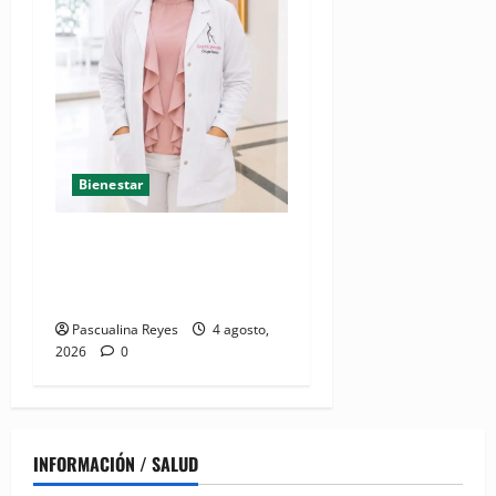
Bienestar
Mamoplastia de reducción:
cuando no se trata de
estética, sino de salud
Pascualina Reyes
4 agosto,
2026
0
INFORMACIÓN / SALUD