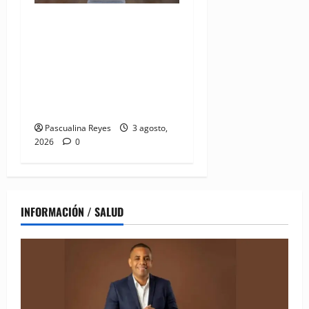
MMujer y Hospital
Pediátrico Dr. Hugo
Mendoza acuerdan apoyo a
madres y familias
cuidadoras de niños
hospitalizados
Pascualina Reyes
3 agosto,
2026
0
INFORMACIÓN / SALUD