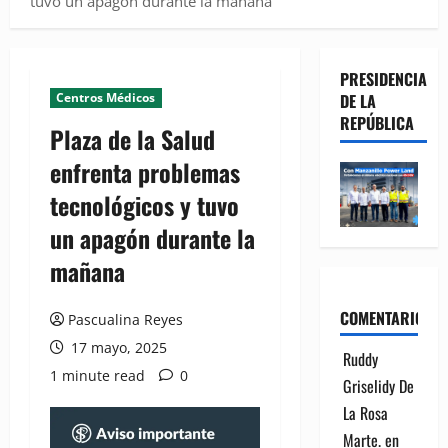
tuvo un apagón durante la mañana
PRESIDENCIA
Centros Médicos
DE LA
REPÚBLICA
Plaza de la Salud
enfrenta problemas
tecnológicos y tuvo
un apagón durante la
mañana
COMENTARIOS
Pascualina Reyes
17 mayo, 2025
Ruddy
1 minute read
0
Griselidy De
La Rosa
Marte.
en