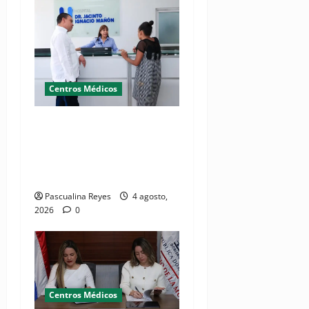
Centros Médicos
Director del SNS realiza
visita no programada al
Hospital Jacinto Ignacio
Mañón
Pascualina Reyes
4 agosto,
2026
0
Centros Médicos