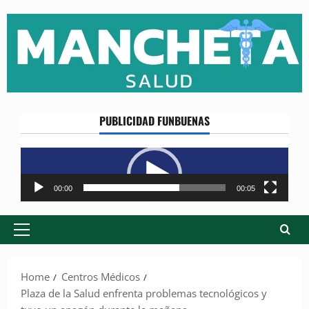
Skip
to
content
PUBLICIDAD FUNBUENAS
Reproductor
de
vídeo
00:00
00:05
Primary
Menu
Home
Centros Médicos
Plaza de la Salud enfrenta problemas tecnológicos y