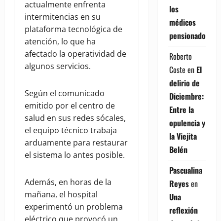
actualmente enfrenta
los
intermitencias en su
médicos
plataforma tecnológica de
pensionados
atención, lo que ha
afectado la operatividad de
Roberto
algunos servicios.
Coste
en
El
delirio de
Según el comunicado
Diciembre:
emitido por el centro de
Entre la
salud en sus redes sócales,
opulencia y
el equipo técnico trabaja
la Viejita
arduamente para restaurar
Belén
el sistema lo antes posible.
Pascualina
Además, en horas de la
Reyes
en
mañana, el hospital
Una
experimentó un problema
reflexión
eléctrico que provocó un