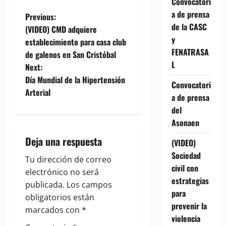
Convocatori
a de prensa
P
Previous:
de la CASC
(VIDEO) CMD adquiere
o
y
establecimiento para casa club
FENATRASA
de galenos en San Cristóbal
s
L
Next:
t
Día Mundial de la Hipertensión
Convocatori
Arterial
a de prensa
n
del
a
Asonaen
Deja una respuesta
v
(VIDEO)
Sociedad
Tu dirección de correo
i
civil con
electrónico no será
estrategias
g
publicada.
Los campos
para
obligatorios están
prevenir la
a
marcados con
*
violencia