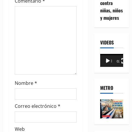
t
Comentario
*
contra
niñas, niños
i
y mujeres
o
n
VIDEOS
Reproductor
00:00
02:18
de
vídeo
Nombre
*
METRO
Correo electrónico
*
Web