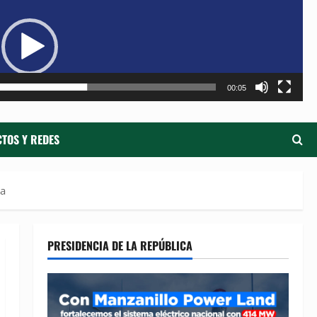
de
ví
00:05
TOS Y REDES
ba
PRESIDENCIA DE LA REPÚBLICA