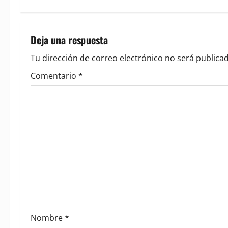
t
n
Deja una respuesta
a
Tu dirección de correo electrónico no será publicad
v
Comentario
*
i
g
a
t
i
o
Nombre
*
n