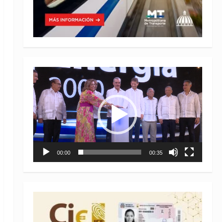
Reproductor
de
vídeo
00:00
00:35