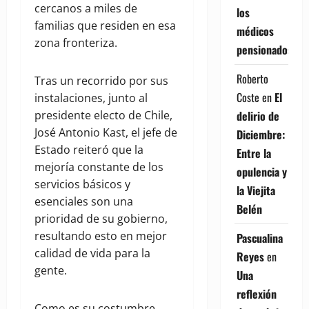
cercanos a miles de
los
familias que residen en esa
médicos
zona fronteriza.
pensionados
Roberto
Tras un recorrido por sus
Coste
en
El
instalaciones, junto al
delirio de
presidente electo de Chile,
José Antonio Kast, el jefe de
Diciembre:
Estado reiteró que la
Entre la
mejoría constante de los
opulencia y
servicios básicos y
la Viejita
esenciales son una
Belén
prioridad de su gobierno,
resultando esto en mejor
Pascualina
calidad de vida para la
Reyes
en
gente.
Una
reflexión
Como es su costumbre,