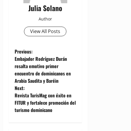
Julia Solano
Author
View All Posts
P
Previous:
Embajador Rodríguez Durán
o
resalta emotivo primer
encuentro de dominicanos en
s
Arabia Saudita y Baréin
t
Next:
Revista TurisMag con éxito en
n
FITUR y fortalece promoción del
turismo dominicano
a
v