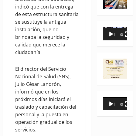
indicó que con la entrega
de esta estructura sanitaria
se sustituye la antigua
instalación, que no
Reproductor
00:00
00:35
brindaba la seguridad y
de
calidad que merece la
vídeo
ciudadanía.
El director del Servicio
Nacional de Salud (SNS),
Julio César Landrón,
informó que en los
próximos días iniciará el
Reproductor
00:00
00:31
traslado y capacitación del
de
personal y la puesta en
vídeo
operación gradual de los
servicios.