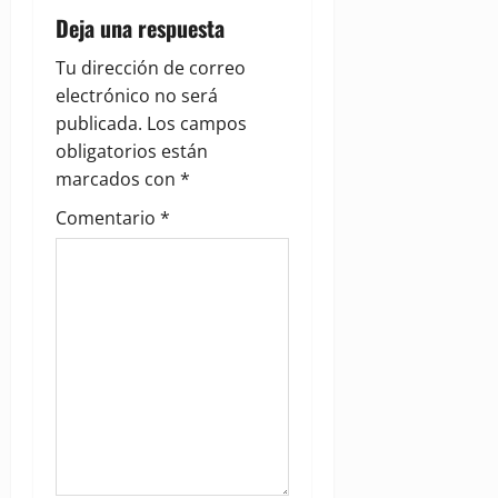
i
Deja una respuesta
g
Tu dirección de correo
electrónico no será
a
publicada.
Los campos
obligatorios están
t
marcados con
*
i
Comentario
*
o
n