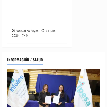
a joya del litoral: Presidente
Abinader entrega la nueva
playa El Faro en San Pedro
de Macorís
Pascualina Reyes
31 julio,
2026
0
INFORMACIÓN / SALUD