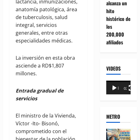
lactancia, inmunizaciones,
alcanza un
anatomía patológica, área
hito
de tuberculosis, salud
histórico de
integral, servicios
los
generales, entre otras
200,000
especialidades médicas.
afiliados
La inversión en esta obra
asciende a RD$1,807
VIDEOS
millones.
Reproductor
00:00
02:18
E
ntrada gradual de
de
servicios
vídeo
El ministro de la Vivienda,
METRO
Víctor -Ito- Bisonó,
comprometido con el
bienestar de la población,