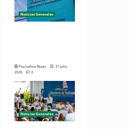
Noticias Generales
Presidente Abinader
inaugura planta de
tratamiento de aguas
residuales en beneficio de
Juan Dolio y Guayacanes
Pascualina Reyes
31 julio,
2026
0
Noticias Generales
(VIDEO) De espacio olvidado