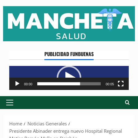
Skip
to
content
PUBLICIDAD FUNBUENAS
Reproductor
de
vídeo
00:00
00:05
Primary
Menu
Home
Noticias Generales
Presidente Abinader entrega nuevo Hospital Regional