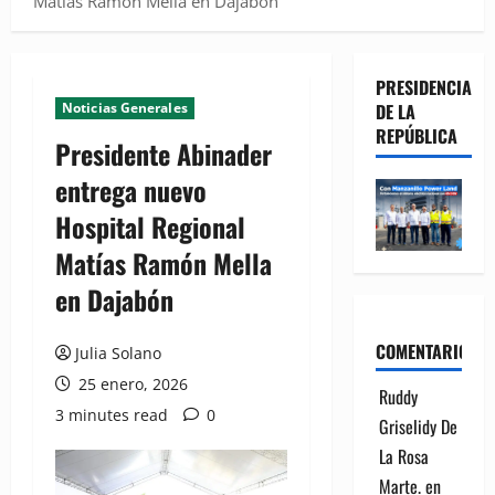
Matías Ramón Mella en Dajabón
PRESIDENCIA
Noticias Generales
DE LA
REPÚBLICA
Presidente Abinader
entrega nuevo
Hospital Regional
Matías Ramón Mella
en Dajabón
COMENTARIOS
Julia Solano
25 enero, 2026
Ruddy
3 minutes read
0
Griselidy De
La Rosa
Marte.
en