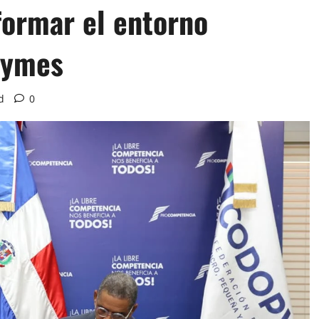
formar el entorno
pymes
d
0