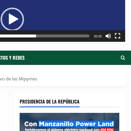
de
ví
00:05
TOS Y REDES
ivo de las Mipymes
PRESIDENCIA DE LA REPÚBLICA