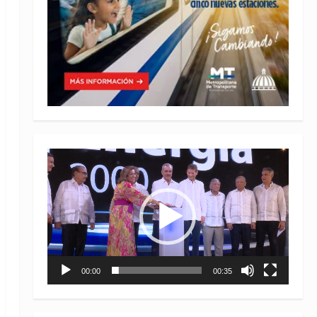
Reproductor
de
vídeo
00:00
00:35