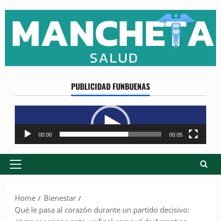
Skip
to
content
PUBLICIDAD FUNBUENAS
Reproductor
de
vídeo
00:00
00:05
Primary
Menu
Home
Bienestar
Qué le pasa al corazón durante un partido decisivo: