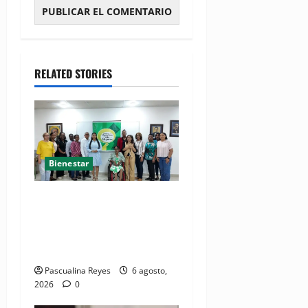
RELATED STORIES
Bienestar
(VIDEO) Sociedad civil con
estrategias para prevenir la
violencia contra niñas,
niños y mujeres
Pascualina Reyes
6 agosto,
2026
0