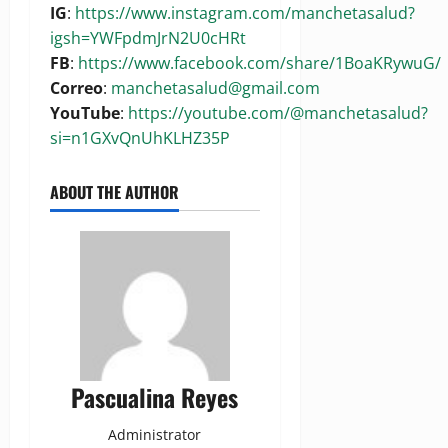
IG
:
https://www.instagram.com/manchetasalud?
igsh=YWFpdmJrN2U0cHRt
FB
:
https://www.facebook.com/share/1BoaKRywuG/
Correo
:
manchetasalud@gmail.com
YouTube
:
https://youtube.com/@manchetasalud?
si=n1GXvQnUhKLHZ35P
ABOUT THE AUTHOR
Pascualina Reyes
Administrator