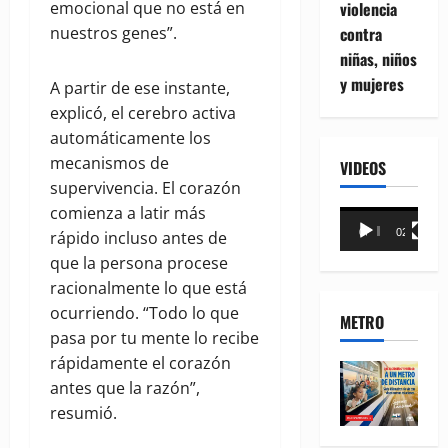
emocional que no está en
violencia
nuestros genes”.
contra
niñas, niños
y mujeres
A partir de ese instante,
explicó, el cerebro activa
automáticamente los
mecanismos de
VIDEOS
supervivencia. El corazón
comienza a latir más
Reproductor
00:00
02:18
rápido incluso antes de
de
que la persona procese
vídeo
racionalmente lo que está
ocurriendo. “Todo lo que
METRO
pasa por tu mente lo recibe
rápidamente el corazón
antes que la razón”,
resumió.