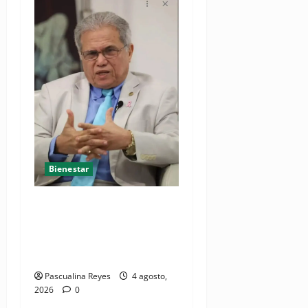
Bienestar
Cardiólogo pediatra
incentiva a la evaluación
cardíaca desde el
nacimiento
Pascualina Reyes
4 agosto,
2026
0