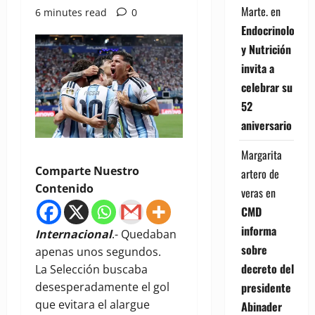
Marte.
en
6 minutes read
0
Endocrinología
y Nutrición
invita a
celebrar su
52
aniversario
Margarita
Comparte Nuestro
artero de
Contenido
veras
en
CMD
informa
Internacional
.- Quedaban
sobre
apenas unos segundos.
decreto del
La Selección buscaba
desesperadamente el gol
presidente
que evitara el alargue
Abinader