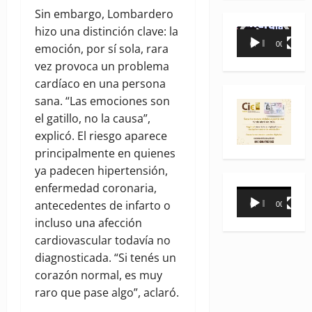
Sin embargo, Lombardero
hizo una distinción clave: la
Reproductor
00:00
00:35
emoción, por sí sola, rara
de
vez provoca un problema
vídeo
cardíaco en una persona
sana. “Las emociones son
el gatillo, no la causa”,
explicó. El riesgo aparece
principalmente en quienes
ya padecen hipertensión,
enfermedad coronaria,
Reproductor
antecedentes de infarto o
00:00
00:31
de
incluso una afección
vídeo
cardiovascular todavía no
diagnosticada. “Si tenés un
corazón normal, es muy
raro que pase algo”, aclaró.