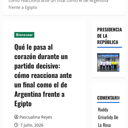
cómo reacciona ante un final como el de Argentina
frente a Egipto
PRESIDENCIA
Bienestar
DE LA
REPÚBLICA
Qué le pasa al
corazón durante un
partido decisivo:
cómo reacciona ante
un final como el de
Argentina frente a
COMENTARIOS
Egipto
Ruddy
Griselidy De
Pascualina Reyes
La Rosa
7 julio, 2026