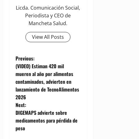
Licda. Comunicación Social,
Periodista y CEO de
Mancheta Salud.
View All Posts
P
Previous:
(VIDEO) Estiman 420 mil
o
mueren al año por alimentos
contaminados, advierten en
s
lanzamiento de TecnoAlimentos
t
2026
Next:
n
DIGEMAPS advierte sobre
medicamentos para pérdida de
a
peso
v