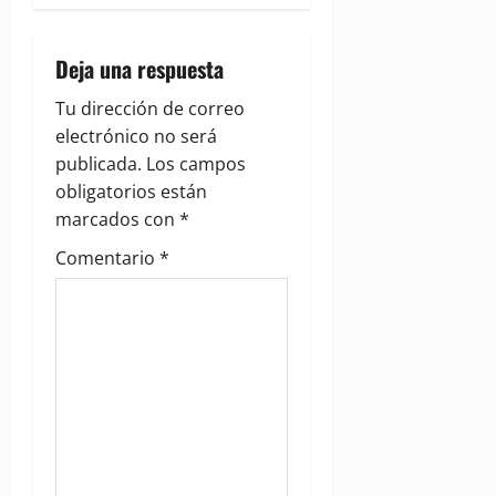
i
Deja una respuesta
g
Tu dirección de correo
a
electrónico no será
publicada.
Los campos
t
obligatorios están
i
marcados con
*
Comentario
*
o
n