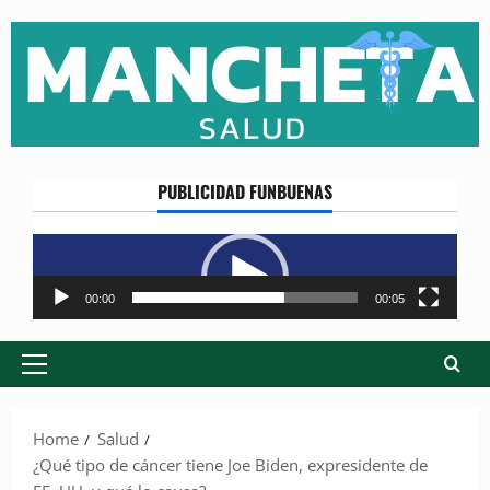
Skip
to
content
PUBLICIDAD FUNBUENAS
Reproductor
de
vídeo
00:00
00:05
Primary
Menu
Home
Salud
¿Qué tipo de cáncer tiene Joe Biden, expresidente de