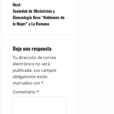
s
Next:
t
Sociedad de Obstetricia y
Ginecología lleva “Hablemos de
n
la Mujer” a La Romana
a
v
Deja una respuesta
i
Tu dirección de correo
g
electrónico no será
publicada.
Los campos
a
obligatorios están
marcados con
*
t
Comentario
*
i
o