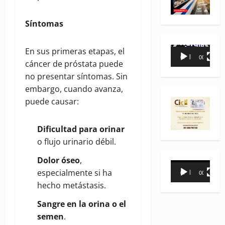
Síntomas
Reproductor
En sus primeras etapas, el
00:00
00:35
de
cáncer de próstata puede
vídeo
no presentar síntomas. Sin
embargo, cuando avanza,
puede causar:
Dificultad para orinar
o flujo urinario débil.
Dolor óseo
,
Reproductor
especialmente si ha
00:00
00:31
de
hecho metástasis.
vídeo
Sangre en la orina o el
semen
.