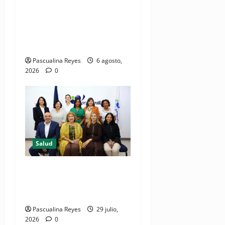
impulsan la primera
iniciativa nacional de
comunicación accesible en
salud y periodismo
Pascualina Reyes
6 agosto,
2026
0
Salud
Consultas ginecológicas: las
de mayor demanda durante
2025 en Profamilia
Pascualina Reyes
29 julio,
2026
0