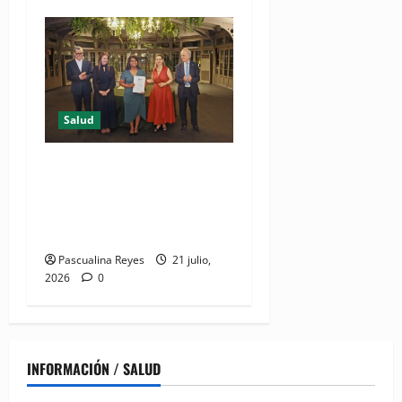
Salud
DIDA recibe reconocimiento
internacional de la OISS por
buenas prácticas en
digitalización
Pascualina Reyes
21 julio,
2026
0
INFORMACIÓN / SALUD