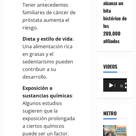
alcanza un
Tener antecedentes
hito
familiares de cáncer de
histórico de
próstata aumenta el
los
riesgo.
200,000
Dieta y estilo de vida
:
afiliados
Una alimentación rica
en grasas y el
sedentarismo pueden
VIDEOS
contribuir a su
desarrollo.
Reproductor
00:00
02:18
Exposición a
de
sustancias químicas
:
vídeo
Algunos estudios
sugieren que la
METRO
exposición prolongada
a ciertos químicos
puede ser un factor.