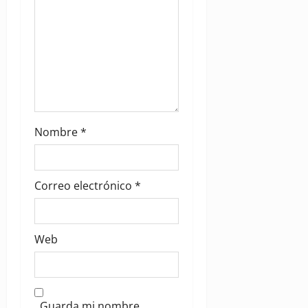
n
Nombre
*
Correo electrónico
*
Web
Guarda mi nombre,