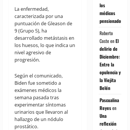
los
La enfermedad,
médicos
caracterizada por una
pensionados
puntuación de Gleason de
9 (Grupo 5), ha
Roberto
desarrollado metástasis en
Coste
en
El
los huesos, lo que indica un
delirio de
nivel agresivo de
Diciembre:
progresión.
Entre la
opulencia y
Según el comunicado,
la Viejita
Biden fue sometido a
Belén
exámenes médicos la
semana pasada tras
Pascualina
experimentar síntomas
Reyes
en
urinarios que llevaron al
Una
hallazgo de un nódulo
reflexión
prostático.