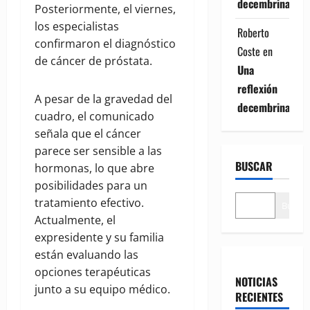
decembrina
Posteriormente, el viernes,
los especialistas
Roberto
confirmaron el diagnóstico
Coste
en
de cáncer de próstata.
Una
reflexión
A pesar de la gravedad del
decembrina
cuadro, el comunicado
señala que el cáncer
parece ser sensible a las
BUSCAR
hormonas, lo que abre
posibilidades para un
tratamiento efectivo.
Buscar
Actualmente, el
expresidente y su familia
están evaluando las
opciones terapéuticas
NOTICIAS
junto a su equipo médico.
RECIENTES