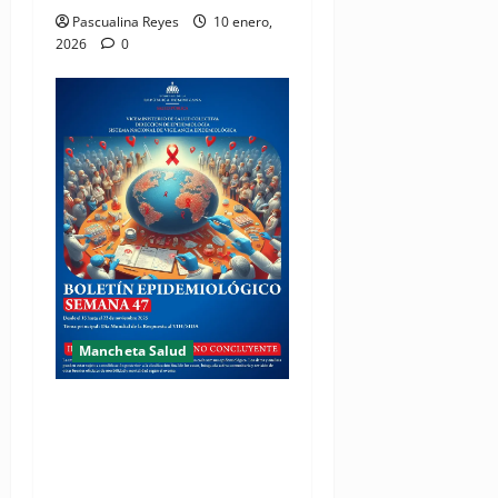
Pascualina Reyes
10 enero,
2026
0
Mancheta Salud
Salud Pública continúa
fortaleciendo acciones
contra VIH y otras
enfermedades