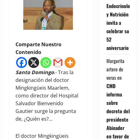
Endocrinología
y Nutrición
invita a
celebrar su
52
Comparte Nuestro
aniversario
Contenido
Margarita
artero de
Santo Domingo
.- Tras la
veras
en
designación del doctor
CMD
Mingkingüeis Maarlem,
informa
como director del Hospital
sobre
Salvador Bienvenido
decreto del
Gautier surge la pregunta
de, ¿Quién es?…
presidente
Abinader
en favor de
El doctor Mingkingüeis