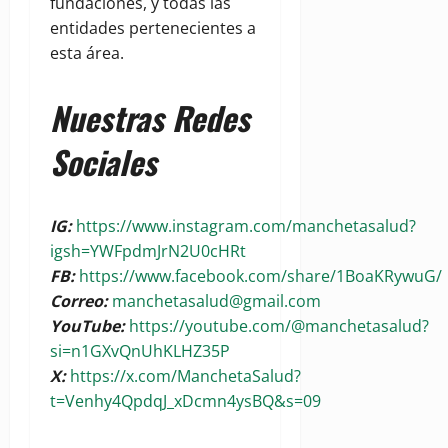
fundaciones, y todas las
entidades pertenecientes a
esta área.
Nuestras Redes
Sociales
IG:
https://www.instagram.com/manchetasalud?
igsh=YWFpdmJrN2U0cHRt
FB:
https://www.facebook.com/share/1BoaKRywuG/
Correo:
manchetasalud@gmail.com
YouTube:
https://youtube.com/@manchetasalud?
si=n1GXvQnUhKLHZ35P
X:
https://x.com/ManchetaSalud?
t=Venhy4QpdqJ_xDcmn4ysBQ&s=09