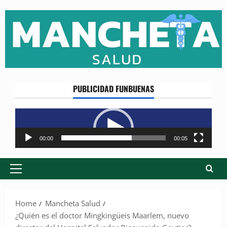
Skip
to
content
PUBLICIDAD FUNBUENAS
Reproductor
de
vídeo
00:00
00:05
Primary
Menu
Home
Mancheta Salud
¿Quién es el doctor Mingkingüeis Maarlem, nuevo