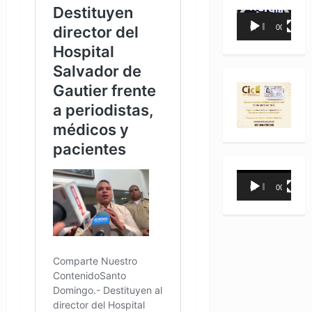
Reproductor
00:00
00:35
de
vídeo
Reproductor
00:00
00:31
de
vídeo