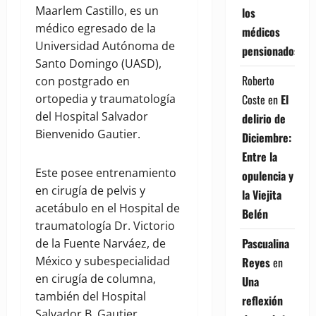
Maarlem Castillo, es un
los
médico egresado de la
médicos
Universidad Autónoma de
pensionados
Santo Domingo (UASD),
Roberto
con postgrado en
Coste
en
El
ortopedia y traumatología
del Hospital Salvador
delirio de
Bienvenido Gautier.
Diciembre:
Entre la
Este posee entrenamiento
opulencia y
en cirugía de pelvis y
la Viejita
acetábulo en el Hospital de
Belén
traumatología Dr. Victorio
Pascualina
de la Fuente Narváez, de
México y subespecialidad
Reyes
en
en cirugía de columna,
Una
también del Hospital
reflexión
Salvador B. Gautier,