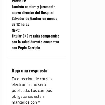
P
Previous:
Landrón nombra y juramenta
o
nuevo director del Hospital
Salvador de Gautier en menos
s
de 12 horas
t
Next:
Titular SNS resalta compromiso
n
con la salud durante encuentro
con Pepín Corripio
a
v
i
Deja una respuesta
g
Tu dirección de correo
electrónico no será
a
publicada.
Los campos
obligatorios están
t
marcados con
*