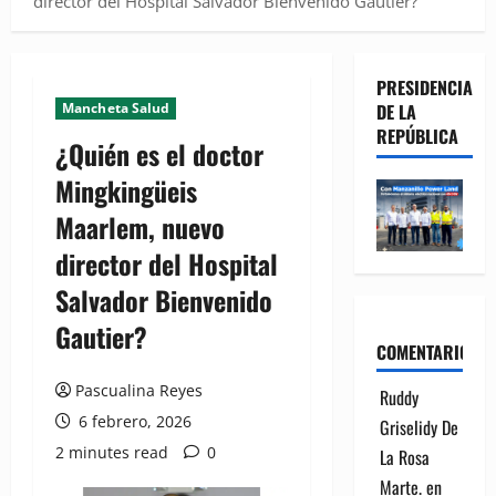
director del Hospital Salvador Bienvenido Gautier?
PRESIDENCIA
Mancheta Salud
DE LA
REPÚBLICA
¿Quién es el doctor
Mingkingüeis
Maarlem, nuevo
director del Hospital
Salvador Bienvenido
Gautier?
COMENTARIOS
Pascualina Reyes
Ruddy
6 febrero, 2026
Griselidy De
2 minutes read
0
La Rosa
Marte.
en