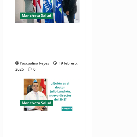
Mancheta Salud
Doctora Laura P. Candelario
asume oficialmente gerencia
del Centro Clínico y
Diagnóstico en Jarabacoa
Pascualina Reyes
19 febrero,
2026
0
Mancheta Salud
¿Quién es el doctor Julio
Landrón, nuevo director del
SNS?