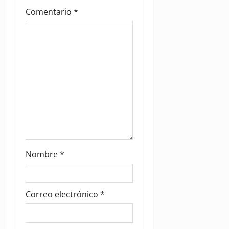
i
Comentario
*
o
n
Nombre
*
Correo electrónico
*