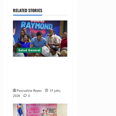
RELATED STORIES
Salud General
(VIDEO) Raymond Rodríguez
se perfila como
precandidato a la alcaldía de
la capital
Pascualina Reyes
31 julio,
2026
0