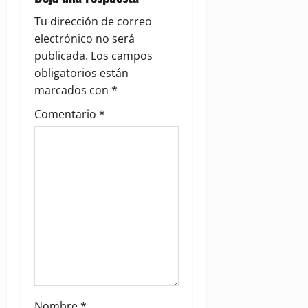
g
Tu dirección de correo
electrónico no será
a
publicada.
Los campos
obligatorios están
t
marcados con
*
i
Comentario
*
o
n
Nombre
*