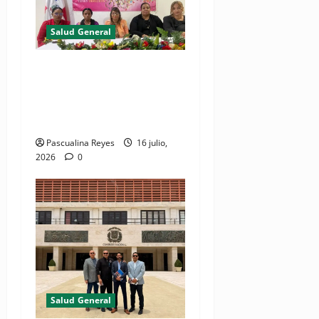
Salud General
FUBIMUD rechaza modificar
los artículos 110 y 111 del
Código Penal que sancionan
el aborto
Pascualina Reyes
16 julio,
2026
0
Salud General