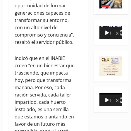
oportunidad de formar
generaciones capaces de
transformar su entorno,
con un alto nivel de
Reproductor
compromiso y conciencia”,
00:00
00:35
de
resaltó el servidor público.
vídeo
Indicó que en el INABIE
creen “en un bienestar que
trasciende, que impacta
hoy, pero que transforma
mañana. Por eso, cada
ración servida, cada taller
Reproductor
00:00
00:31
impartido, cada huerto
de
instalado, es una semilla
vídeo
que estamos plantando en
favor de un futuro más