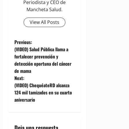
Periodista y CEO de
Mancheta Salud.
View All Posts
P
Previous:
(VIDEO) Salud Pública llama a
o
fortalecer prevención y
detección oportuna del cáncer
s
de mama
t
Next:
(VIDEO) ChequéateRD alcanza
n
124 mil tamizados en su cuarto
aniversario
a
v
i
Deja una respuesta