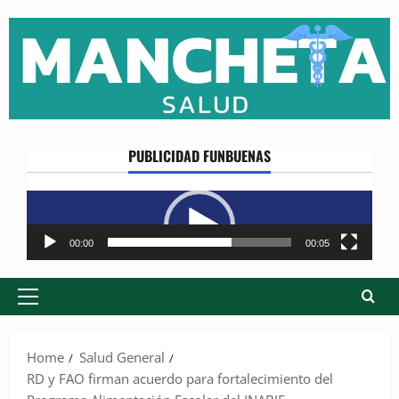
Skip
to
content
PUBLICIDAD FUNBUENAS
Reproductor
de
vídeo
00:00
00:05
Primary
Menu
Home
Salud General
RD y FAO firman acuerdo para fortalecimiento del