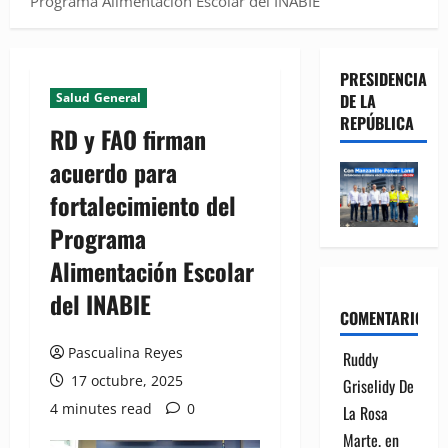
Programa Alimentación Escolar del INABIE
PRESIDENCIA
Salud General
DE LA
REPÚBLICA
RD y FAO firman
acuerdo para
fortalecimiento del
Programa
Alimentación Escolar
del INABIE
COMENTARIOS
Pascualina Reyes
Ruddy
17 octubre, 2025
Griselidy De
4 minutes read
0
La Rosa
Marte.
en