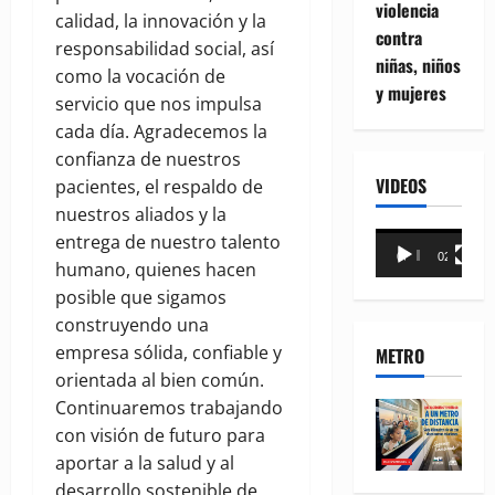
violencia
calidad, la innovación y la
contra
responsabilidad social, así
niñas, niños
como la vocación de
y mujeres
servicio que nos impulsa
cada día. Agradecemos la
confianza de nuestros
VIDEOS
pacientes, el respaldo de
nuestros aliados y la
Reproductor
entrega de nuestro talento
00:00
02:18
de
humano, quienes hacen
vídeo
posible que sigamos
construyendo una
empresa sólida, confiable y
METRO
orientada al bien común.
Continuaremos trabajando
con visión de futuro para
aportar a la salud y al
desarrollo sostenible de