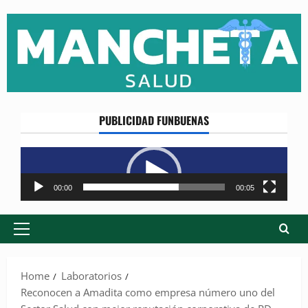
Skip
to
content
PUBLICIDAD FUNBUENAS
Reproductor
de
vídeo
00:00
00:05
Primary
Menu
Home
Laboratorios
Reconocen a Amadita como empresa número uno del