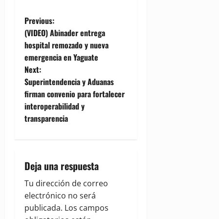
P
Previous:
(VIDEO) Abinader entrega
o
hospital remozado y nueva
emergencia en Yaguate
s
Next:
t
Superintendencia y Aduanas
firman convenio para fortalecer
n
interoperabilidad y
transparencia
a
v
i
Deja una respuesta
g
Tu dirección de correo
electrónico no será
a
publicada.
Los campos