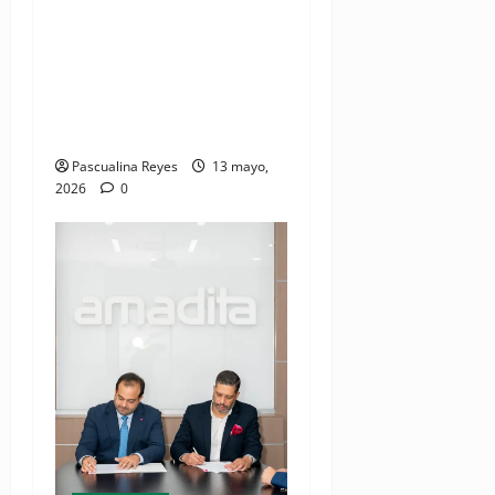
La mayoría de los
dominicanos aún no cuentan
con seguro y están
desprotegidos frente a
situaciones de riesgo
Pascualina Reyes
13 mayo,
2026
0