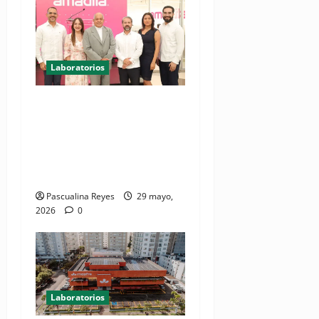
Laboratorios
Amadita fortalece su
presencia en la Región
Norte con la apertura de un
nuevo punto de atención en
Puerto Plata
Pascualina Reyes
29 mayo,
2026
0
Laboratorios