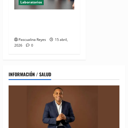
Laboratorios
Amadita Laboratorio Clínico
y Spine Center firman
acuerdo de colaboración
Pascualina Reyes
15 abril,
2026
0
INFORMACIÓN / SALUD