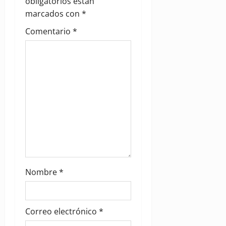
obligatorios están
t
marcados con
*
i
Comentario
*
o
n
Nombre
*
Correo electrónico
*