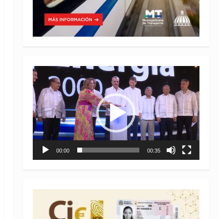
Reproductor
de
vídeo
00:00
00:35