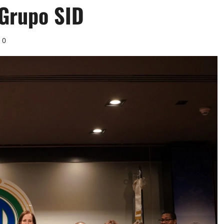
 Grupo SID
0