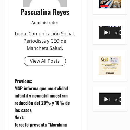
Pascualina Reyes
Administrator
Reproductor
Licda. Comunicación Social,
00:00
00:35
de
Periodista y CEO de
vídeo
Mancheta Salud.
View All Posts
P
Previous:
MSP informa que mortalidad
o
infantil y neonatal muestran
Reproductor
00:00
00:31
reducción del 20% y 16% de
de
s
los casos
vídeo
t
Next:
Terceto presenta “Maraluna