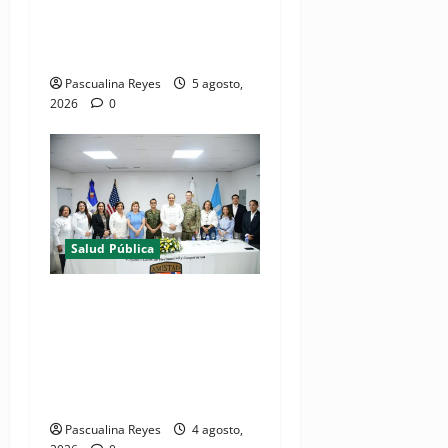
para fortalecer las Redes
Integradas de Servicios de
Salud en Cibao Sur
Pascualina Reyes
5 agosto,
2026
0
Salud Pública
(VIDEOS) Ministerio de
Salud y Comando Sur de los
Estados Unidos realizan
misión médica Amistad
2026 en La Vega
Pascualina Reyes
4 agosto,