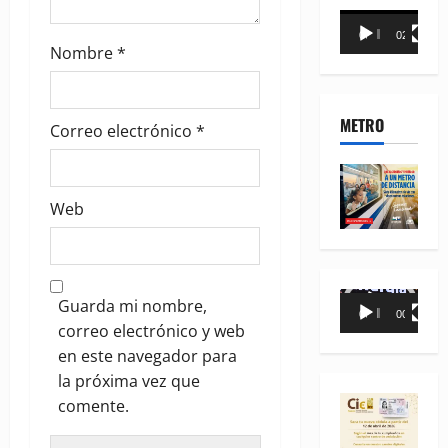
Reproductor
00:00
02:18
de
Nombre
*
vídeo
METRO
Correo electrónico
*
Web
Reproductor
Guarda mi nombre,
00:00
00:35
de
correo electrónico y web
vídeo
en este navegador para
la próxima vez que
comente.