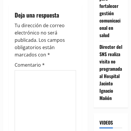
a
fortalecer
gestión
Deja una respuesta
v
comunicaci
Tu dirección de correo
onal en
i
electrónico no será
salud
g
publicada.
Los campos
Director del
obligatorios están
a
SNS realiza
marcados con
*
visita no
t
Comentario
*
programada
al Hospital
i
Jacinto
o
Ignacio
Mañón
n
VIDEOS