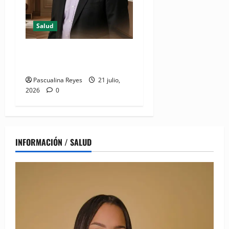
Salud
Resumen de Salud designa
CEO para Zona Norte
Pascualina Reyes
21 julio,
2026
0
INFORMACIÓN / SALUD