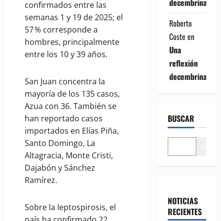
decembrina
confirmados entre las
semanas 1 y 19 de 2025; el
Roberto
57 % corresponde a
Coste
en
hombres, principalmente
Una
entre los 10 y 39 años.
reflexión
decembrina
San Juan concentra la
mayoría de los 135 casos,
Azua con 36. También se
BUSCAR
han reportado casos
importados en Elías Piña,
Santo Domingo, La
Buscar
Altagracia, Monte Cristi,
Dajabón y Sánchez
Ramírez.
NOTICIAS
Sobre la leptospirosis, el
RECIENTES
país ha confirmado 22