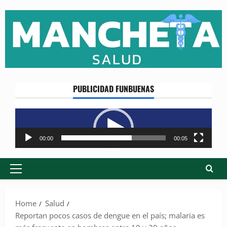
Skip
to
content
PUBLICIDAD FUNBUENAS
Reproductor
de
vídeo
00:00
00:05
Primary
Menu
Home
Salud
Reportan pocos casos de dengue en el país; malaria es