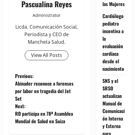
Pascualina Reyes
las Mujeres
Cardiólogo
Administrator
pediatra
Licda. Comunicación Social,
incentiva a
Periodista y CEO de
la
Mancheta Salud.
evaluación
cardíaca
View All Posts
desde el
nacimiento
P
Previous:
SNS y el
Abinader reconoce a forenses
o
SRSO
por labor en tragedia del Jet
actualizan
Set
s
Manual de
Next:
Comunicaci
t
RD participa en 78ª Asamblea
ón Interna
Mundial de Salud en Suiza
n
y Externa
para