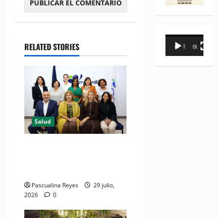
Reproductor
RELATED STORIES
00:00
00:31
de
vídeo
Salud
Consultas ginecológicas: las
de mayor demanda durante
2025 en Profamilia
Pascualina Reyes
29 julio,
2026
0