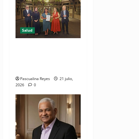
Salud
DIDA recibe reconocimiento
internacional de la OISS por
buenas prácticas en
digitalización
Pascualina Reyes
21 julio,
2026
0