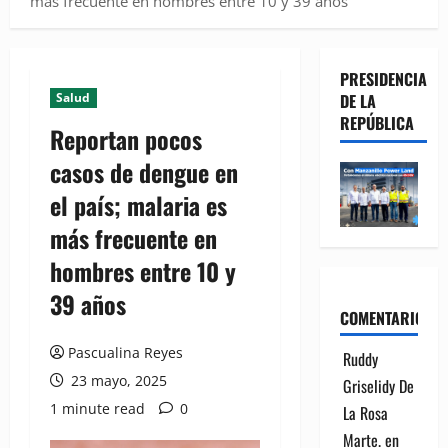
más frecuente en hombres entre 10 y 39 años
PRESIDENCIA
Salud
DE LA
REPÚBLICA
Reportan pocos
casos de dengue en
el país; malaria es
más frecuente en
hombres entre 10 y
39 años
COMENTARIOS
Pascualina Reyes
Ruddy
23 mayo, 2025
Griselidy De
1 minute read
0
La Rosa
Marte.
en