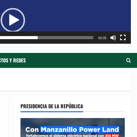
de
ví
00:05
TOS Y REDES
PRESIDENCIA DE LA REPÚBLICA