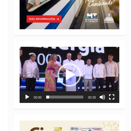
Reproductor
de
vídeo
00:00
00:35