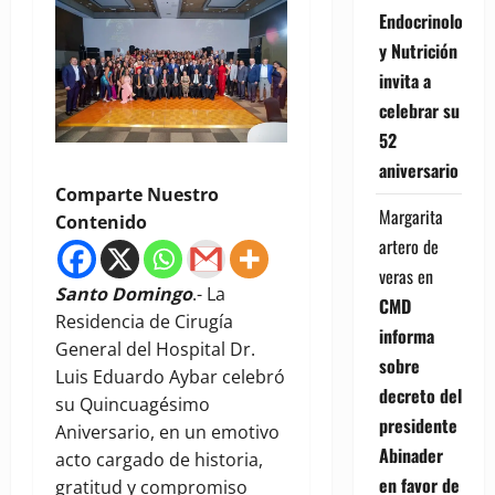
Endocrinología
y Nutrición
invita a
celebrar su
52
aniversario
Comparte Nuestro
Margarita
Contenido
artero de
veras
en
Santo Domingo
.- La
CMD
Residencia de Cirugía
informa
General del Hospital Dr.
sobre
Luis Eduardo Aybar celebró
decreto del
su Quincuagésimo
presidente
Aniversario, en un emotivo
Abinader
acto cargado de historia,
en favor de
gratitud y compromiso