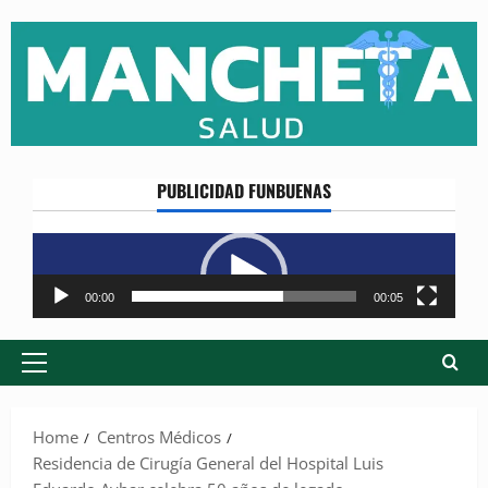
Skip
to
content
PUBLICIDAD FUNBUENAS
Reproductor
de
vídeo
00:00
00:05
Primary
Menu
Home
Centros Médicos
Residencia de Cirugía General del Hospital Luis