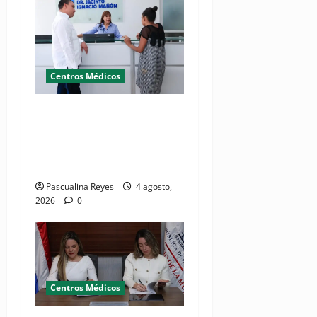
Centros Médicos
Director del SNS realiza
visita no programada al
Hospital Jacinto Ignacio
Mañón
Pascualina Reyes
4 agosto,
2026
0
Centros Médicos