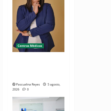
Centros Médicos
RESIDE destaca la
importancia de la salud
mental materna para el
bienestar de las familias
Pascualina Reyes
5 agosto,
2026
0