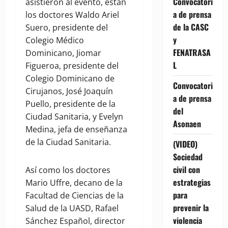
Convocatori
asistieron al evento, están
a de prensa
los doctores Waldo Ariel
de la CASC
Suero, presidente del
y
Colegio Médico
FENATRASA
Dominicano, Jiomar
L
Figueroa, presidente del
Colegio Dominicano de
Convocatori
Cirujanos, José Joaquín
a de prensa
Puello, presidente de la
del
Ciudad Sanitaria, y Evelyn
Asonaen
Medina, jefa de enseñanza
de la Ciudad Sanitaria.
(VIDEO)
Sociedad
civil con
Así como los doctores
estrategias
Mario Uffre, decano de la
para
Facultad de Ciencias de la
prevenir la
Salud de la UASD, Rafael
violencia
Sánchez Español, director