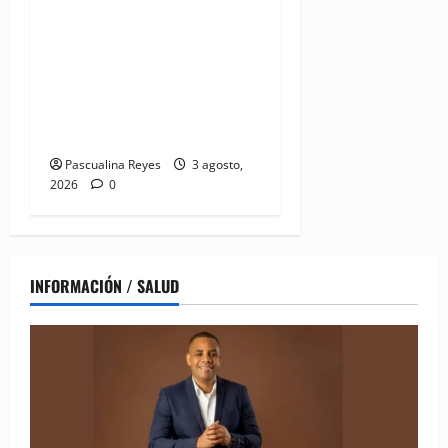
MMujer y Hospital
Pediátrico Dr. Hugo
Mendoza acuerdan apoyo a
madres y familias
cuidadoras de niños
hospitalizados
Pascualina Reyes
3 agosto,
2026
0
INFORMACIÓN / SALUD