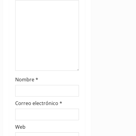
o
n
Nombre
*
Correo electrónico
*
Web