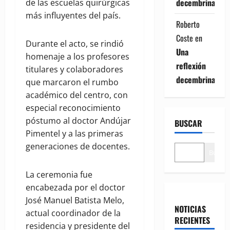
decembrina
de las escuelas quirúrgicas
más influyentes del país.
Roberto
Coste
en
Durante el acto, se rindió
Una
homenaje a los profesores
reflexión
titulares y colaboradores
decembrina
que marcaron el rumbo
académico del centro, con
especial reconocimiento
póstumo al doctor Andújar
BUSCAR
Pimentel y a las primeras
generaciones de docentes.
Buscar
La ceremonia fue
encabezada por el doctor
José Manuel Batista Melo,
NOTICIAS
actual coordinador de la
RECIENTES
residencia y presidente del