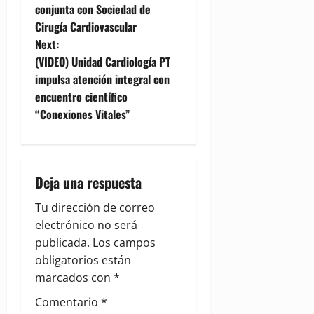
conjunta con Sociedad de
s
Cirugía Cardiovascular
t
Next:
(VIDEO) Unidad Cardiología PT
n
impulsa atención integral con
encuentro científico
a
“Conexiones Vitales”
v
i
Deja una respuesta
g
Tu dirección de correo
a
electrónico no será
publicada.
Los campos
t
obligatorios están
i
marcados con
*
Comentario
*