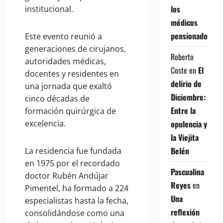
los
institucional.
médicos
pensionados
Este evento reunió a
generaciones de cirujanos,
Roberto
autoridades médicas,
Coste
en
El
docentes y residentes en
delirio de
una jornada que exaltó
Diciembre:
cinco décadas de
Entre la
formación quirúrgica de
opulencia y
excelencia.
la Viejita
Belén
La residencia fue fundada
en 1975 por el recordado
Pascualina
doctor Rubén Andújar
Reyes
en
Pimentel, ha formado a 224
Una
especialistas hasta la fecha,
reflexión
consolidándose como una