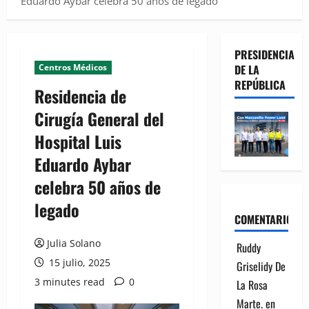
Eduardo Aybar celebra 50 años de legado
PRESIDENCIA
Centros Médicos
DE LA
REPÚBLICA
Residencia de
Cirugía General del
Hospital Luis
Eduardo Aybar
celebra 50 años de
legado
COMENTARIOS
Julia Solano
Ruddy
15 julio, 2025
Griselidy De
3 minutes read
0
La Rosa
Marte.
en