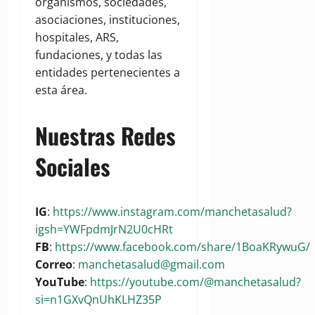
organismos, sociedades,
asociaciones, instituciones,
hospitales, ARS,
fundaciones, y todas las
entidades pertenecientes a
esta área.
Nuestras Redes
Sociales
IG
:
https://www.instagram.com/manchetasalud?
igsh=YWFpdmJrN2U0cHRt
FB
:
https://www.facebook.com/share/1BoaKRywuG/
Correo
:
manchetasalud@gmail.com
YouTube
:
https://youtube.com/@manchetasalud?
si=n1GXvQnUhKLHZ35P