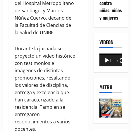
contra
del Hospital Metropolitano
niñas, niños
de Santiago, y Marcos
y mujeres
Núñez Cuervo, decano de
la Facultad de Ciencias de
la Salud de UNIBE.
VIDEOS
Durante la jornada se
proyectó un video histórico
Reproductor
00:00
02:18
con testimonios e
de
imágenes de distintas
vídeo
promociones, resaltando
los valores de disciplina,
METRO
entrega y excelencia que
han caracterizado a la
residencia. También se
entregaron
reconocimientos a varios
docentes.