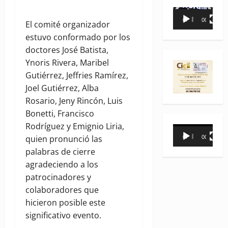
Reproductor
00:00
00:35
El comité organizador
de
estuvo conformado por los
vídeo
doctores José Batista,
Ynoris Rivera, Maribel
Gutiérrez, Jeffries Ramírez,
Joel Gutiérrez, Alba
Rosario, Jeny Rincón, Luis
Bonetti, Francisco
Rodríguez y Emignio Liria,
Reproductor
quien pronunció las
00:00
00:31
de
palabras de cierre
vídeo
agradeciendo a los
patrocinadores y
colaboradores que
hicieron posible este
significativo evento.