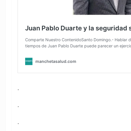
.
.
.