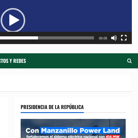
de
ví
00:05
TOS Y REDES
PRESIDENCIA DE LA REPÚBLICA