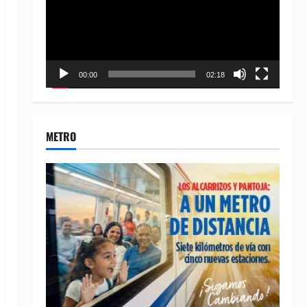
00:00
02:18
METRO