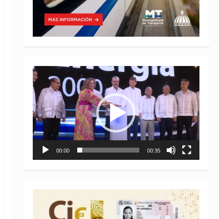
Reproductor
de
vídeo
00:00
00:35