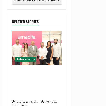
RELATED STORIES
Laboratorios
Amadita fortalece su
presencia en la Región
Norte con la apertura de un
nuevo punto de atención en
Puerto Plata
Pascualina Reyes
29 mayo,