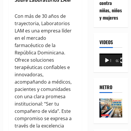
Sobre Laboratorios LAM
contra
niñas, niños
Con más de 30 años de
y mujeres
trayectoria, Laboratorios
LAM es una empresa líder
en el mercado
VIDEOS
farmacéutico de la
República Dominicana.
Reproductor
Ofrece soluciones
00:00
02:18
de
terapéuticas confiables e
vídeo
innovadoras,
acompañando a médicos,
METRO
pacientes y comunidades
con una clara promesa
institucional: “Ser tu
compañero de vida”. Este
compromiso se expresa a
través de la excelencia