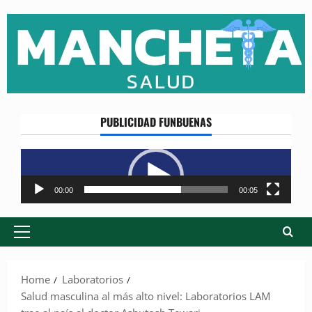
Skip
to
content
PUBLICIDAD FUNBUENAS
Reproductor
de
vídeo
00:00
00:05
Primary
Menu
Home
Laboratorios
Salud masculina al más alto nivel: Laboratorios LAM