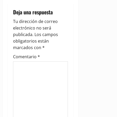
a
Deja una respuesta
v
Tu dirección de correo
i
electrónico no será
g
publicada.
Los campos
obligatorios están
a
marcados con
*
t
Comentario
*
i
o
n