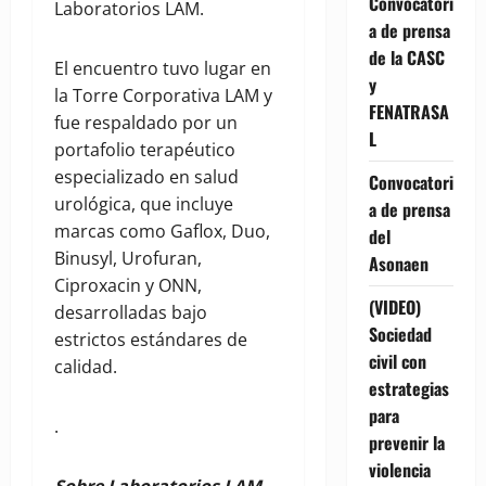
Convocatori
Laboratorios LAM.
a de prensa
de la CASC
El encuentro tuvo lugar en
y
la Torre Corporativa LAM y
FENATRASA
fue respaldado por un
L
portafolio terapéutico
especializado en salud
Convocatori
urológica, que incluye
a de prensa
marcas como Gaflox, Duo,
del
Binusyl, Urofuran,
Asonaen
Ciproxacin y ONN,
(VIDEO)
desarrolladas bajo
Sociedad
estrictos estándares de
civil con
calidad.
estrategias
para
.
prevenir la
violencia