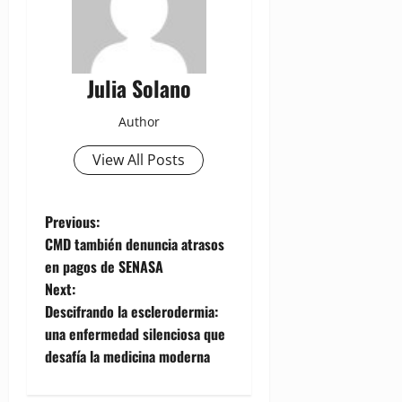
Julia Solano
Author
View All Posts
P
Previous:
CMD también denuncia atrasos
o
en pagos de SENASA
Next:
s
Descifrando la esclerodermia:
t
una enfermedad silenciosa que
desafía la medicina moderna
n