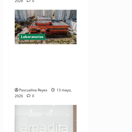
2026
0
Laboratorios
La mayoría de los
dominicanos aún no cuentan
con seguro y están
desprotegidos frente a
situaciones de riesgo
Pascualina Reyes
13 mayo,
2026
0