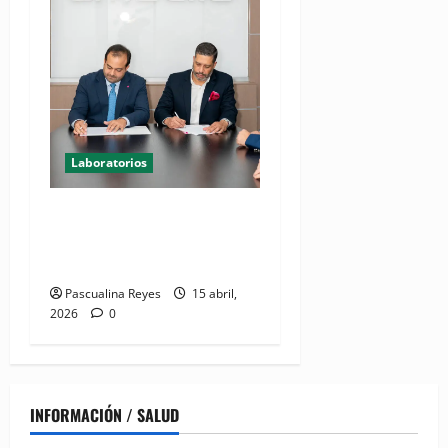
Laboratorios
Amadita Laboratorio Clínico
y Spine Center firman
acuerdo de colaboración
Pascualina Reyes
15 abril,
2026
0
INFORMACIÓN / SALUD