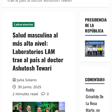
trae al país al doctor Ashutosh Tewari
PRESIDENCIA
Laboratorios
DE LA
REPÚBLICA
Salud masculina al
más alto nivel:
Laboratorios LAM
trae al país al doctor
Ashutosh Tewari
COMENTARIOS
Julia Solano
30 junio, 2025
Ruddy
2 minutes read
0
Griselidy De
La Rosa
Marte.
en