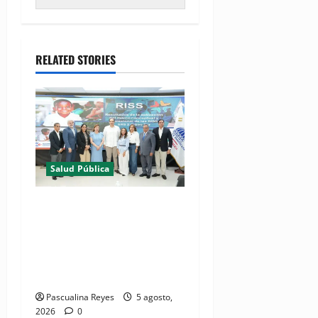
RELATED STORIES
Salud Pública
(VIDEO) MSP presenta
resultados de evaluación
para fortalecer las Redes
Integradas de Servicios de
Salud en Cibao Sur
Pascualina Reyes
5 agosto,
2026
0