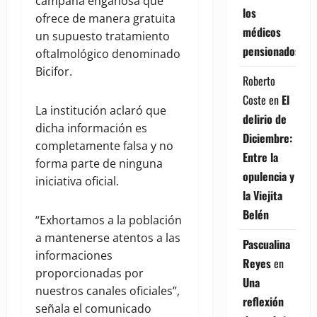
campaña engañosa que
los
ofrece de manera gratuita
médicos
un supuesto tratamiento
pensionados
oftalmológico denominado
Bicifor.
Roberto
Coste
en
El
La institución aclaró que
delirio de
dicha información es
Diciembre:
completamente falsa y no
Entre la
forma parte de ninguna
opulencia y
iniciativa oficial.
la Viejita
Belén
“Exhortamos a la población
a mantenerse atentos a las
Pascualina
informaciones
Reyes
en
proporcionadas por
Una
nuestros canales oficiales”,
reflexión
señala el comunicado