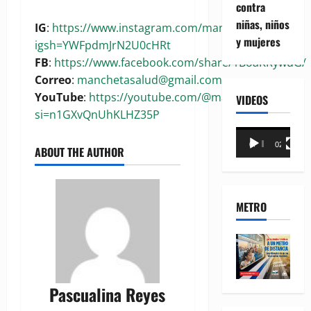
contra
niñas, niños
IG
:
https://www.instagram.com/manchetasalud?
y mujeres
igsh=YWFpdmJrN2U0cHRt
FB
:
https://www.facebook.com/share/1BoaKRywuG/
Correo
:
manchetasalud@gmail.com
YouTube
:
https://youtube.com/@manchetasalud?
VIDEOS
si=n1GXvQnUhKLHZ35P
Reproductor
00:00
02:18
ABOUT THE AUTHOR
de
vídeo
METRO
Pascualina Reyes