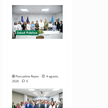
Salud Pública
(VIDEOS) Ministerio de
Salud y Comando Sur de los
Estados Unidos realizan
misión médica Amistad
2026 en La Vega
Pascualina Reyes
4 agosto,
2026
0