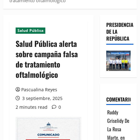
tratamiento oftalmológico
PRESIDENCIA
Salud Pública
DE LA
REPÚBLICA
Salud Pública alerta
sobre campaña falsa
de tratamiento
oftalmológico
Pascualina Reyes
3 septiembre, 2025
COMENTARIOS
2 minutes read
0
Ruddy
Griselidy De
La Rosa
Marte.
en