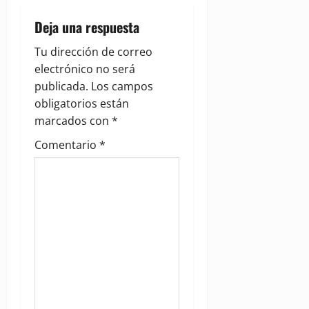
v
Deja una respuesta
i
Tu dirección de correo
g
electrónico no será
publicada.
Los campos
a
obligatorios están
marcados con
*
t
Comentario
*
i
o
n