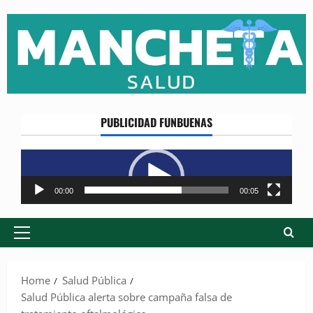
Skip
to
content
PUBLICIDAD FUNBUENAS
Reproductor
de
vídeo
00:00
00:05
Primary
Menu
Home
Salud Pública
Salud Pública alerta sobre campaña falsa de