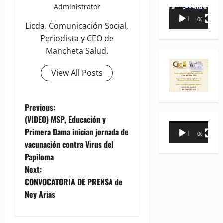
Administrator
Reproductor
00:00
00:35
de
Licda. Comunicación Social,
vídeo
Periodista y CEO de
Mancheta Salud.
View All Posts
P
Previous:
(VIDEO) MSP, Educación y
o
Reproductor
Primera Dama inician jornada de
00:00
00:31
de
vacunación contra Virus del
s
vídeo
Papiloma
t
Next:
CONVOCATORIA DE PRENSA de
n
Ney Arias
a