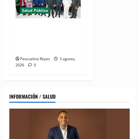
Salud Pública
(VIDEO) Salud Pública
fortalece entornos laborales
que garanticen el derecho a
la lactancia materna
Pascualina Reyes
3 agosto,
2026
0
INFORMACIÓN / SALUD