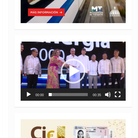
Reproductor
de
vídeo
00:00
00:35