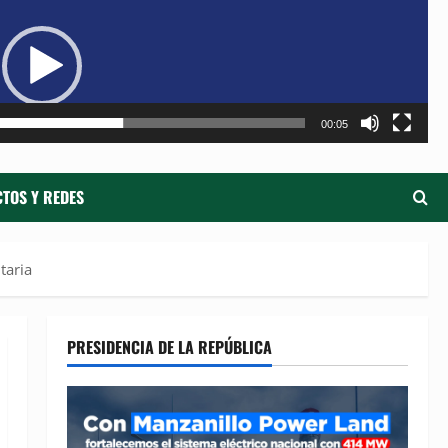
de
ví
00:05
TOS Y REDES
taria
PRESIDENCIA DE LA REPÚBLICA