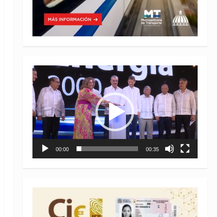
Reproductor
de
vídeo
00:00
00:35