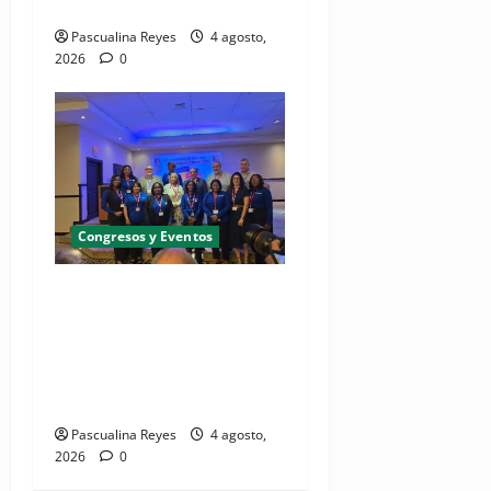
comunicacional en salud
Pascualina Reyes
4 agosto,
2026
0
Congresos y Eventos
(VIDEO) UNASED participa
en encuentro regional de
UNI Américas que reúne a
líderes sindicales del
continente
Pascualina Reyes
4 agosto,
2026
0