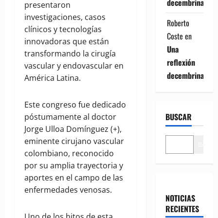
decembrina
presentaron
investigaciones, casos
Roberto
clínicos y tecnologías
Coste
en
innovadoras que están
Una
transformando la cirugía
reflexión
vascular y endovascular en
decembrina
América Latina.
Este congreso fue dedicado
BUSCAR
póstumamente al doctor
Jorge Ulloa Domínguez (+),
eminente cirujano vascular
Buscar
colombiano, reconocido
por su amplia trayectoria y
aportes en el campo de las
enfermedades venosas.
NOTICIAS
RECIENTES
Uno de los hitos de esta