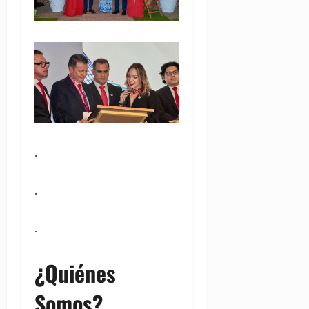
.
.
.
¿Quiénes
Somos?