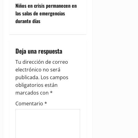
t
Niños en crisis permanecen en
n
las salas de emergencias
durante días
a
v
i
Deja una respuesta
g
Tu dirección de correo
electrónico no será
a
publicada.
Los campos
obligatorios están
t
marcados con
*
i
Comentario
*
o
n