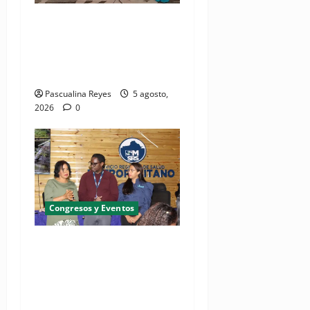
Pediatras afirman que uno
de cada cinco niños puede
desarrollar dermatitis
atópica
Pascualina Reyes
5 agosto,
2026
0
Congresos y Eventos
SNS y el SRSO actualizan
Manual de Comunicación
Interna y Externa para
fortalecer gestión