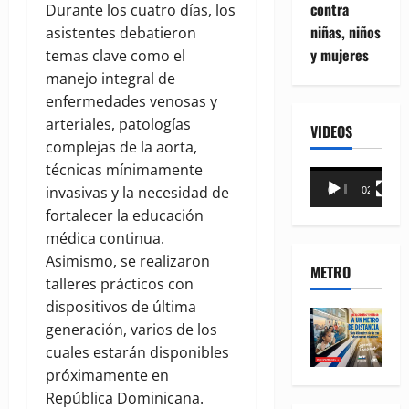
contra
Durante los cuatro días, los
niñas, niños
asistentes debatieron
y mujeres
temas clave como el
manejo integral de
enfermedades venosas y
arteriales, patologías
VIDEOS
complejas de la aorta,
técnicas mínimamente
Reproductor
invasivas y la necesidad de
00:00
02:18
de
fortalecer la educación
vídeo
médica continua.
Asimismo, se realizaron
METRO
talleres prácticos con
dispositivos de última
generación, varios de los
cuales estarán disponibles
próximamente en
República Dominicana.