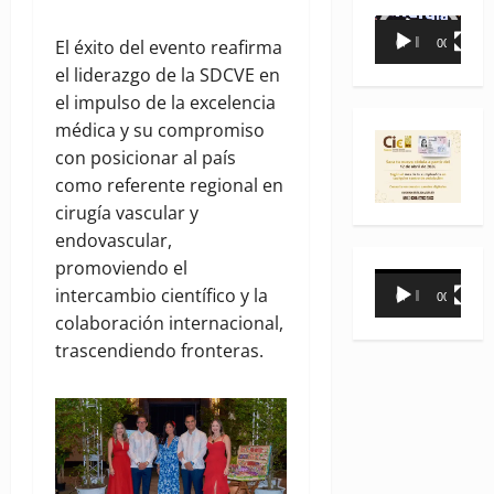
Reproductor
El éxito del evento reafirma
00:00
00:35
de
el liderazgo de la SDCVE en
vídeo
el impulso de la excelencia
médica y su compromiso
con posicionar al país
como referente regional en
cirugía vascular y
endovascular,
promoviendo el
Reproductor
intercambio científico y la
00:00
00:31
de
colaboración internacional,
vídeo
trascendiendo fronteras.