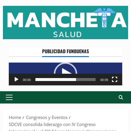
Skip
to
content
PUBLICIDAD FUNBUENAS
Reproductor
de
vídeo
00:00
00:05
Primary
Menu
Home
Congresos y Eventos
SDCVE consolida liderazgo con IV Congreso