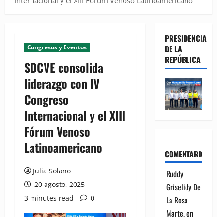
Internacional y el XIII Fórum Venoso Latinoamericano
PRESIDENCIA
Congresos y Eventos
DE LA
REPÚBLICA
SDCVE consolida
liderazgo con IV
Congreso
Internacional y el XIII
Fórum Venoso
Latinoamericano
COMENTARIOS
Julia Solano
Ruddy
20 agosto, 2025
Griselidy De
3 minutes read
0
La Rosa
Marte.
en