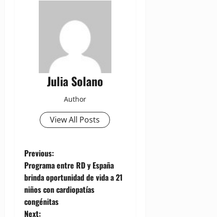
Julia Solano
Author
View All Posts
P
Previous:
Programa entre RD y España
o
brinda oportunidad de vida a 21
niños con cardiopatías
s
congénitas
Next: