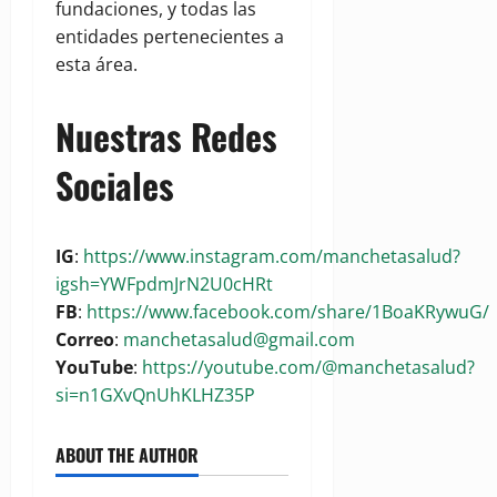
fundaciones, y todas las
entidades pertenecientes a
esta área.
Nuestras Redes
Sociales
IG
:
https://www.instagram.com/manchetasalud?
igsh=YWFpdmJrN2U0cHRt
FB
:
https://www.facebook.com/share/1BoaKRywuG/
Correo
:
manchetasalud@gmail.com
YouTube
:
https://youtube.com/@manchetasalud?
si=n1GXvQnUhKLHZ35P
ABOUT THE AUTHOR