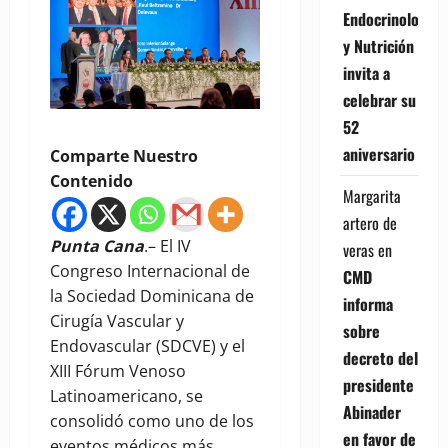
Endocrinología
y Nutrición
invita a
celebrar su
52
aniversario
Comparte Nuestro
Contenido
Margarita
artero de
Punta Cana
.– El IV
veras
en
Congreso Internacional de
CMD
la Sociedad Dominicana de
informa
Cirugía Vascular y
sobre
Endovascular (SDCVE) y el
decreto del
XIII Fórum Venoso
presidente
Latinoamericano, se
Abinader
consolidó como uno de los
en favor de
eventos médicos más