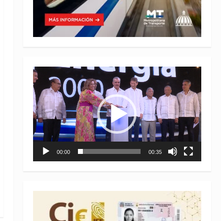
Reproductor
de
vídeo
00:00
00:35