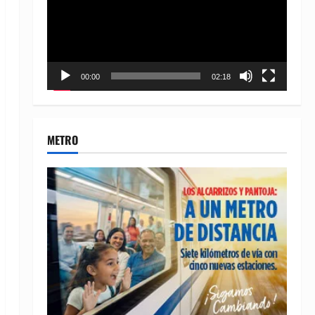
00:00
02:18
METRO