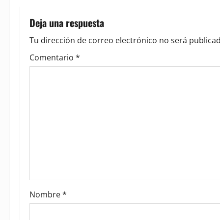
n
Deja una respuesta
a
Tu dirección de correo electrónico no será publicad
v
Comentario
*
i
g
a
t
i
o
Nombre
*
n