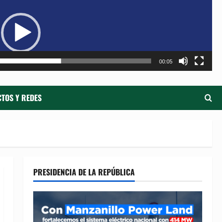
de
ví
00:05
TOS Y REDES
PRESIDENCIA DE LA REPÚBLICA