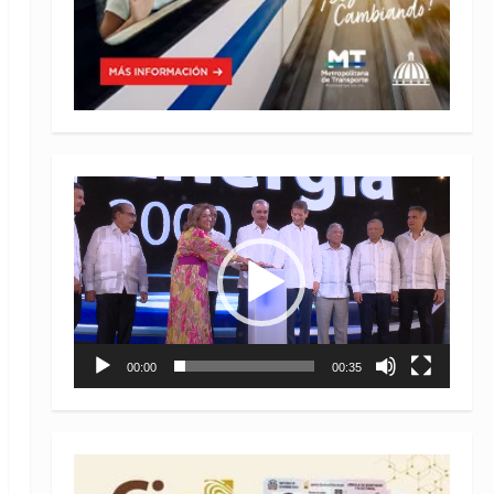
Reproductor
de
vídeo
00:00
00:35