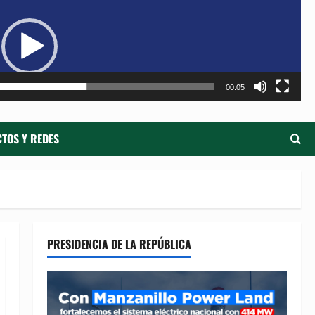
de
ví
00:05
TOS Y REDES
PRESIDENCIA DE LA REPÚBLICA