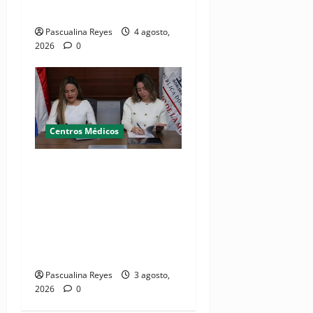
Mañón
Pascualina Reyes
4 agosto,
2026
0
Centros Médicos
MMujer y Hospital
Pediátrico Dr. Hugo
Mendoza acuerdan apoyo a
madres y familias
cuidadoras de niños
hospitalizados
Pascualina Reyes
3 agosto,
2026
0