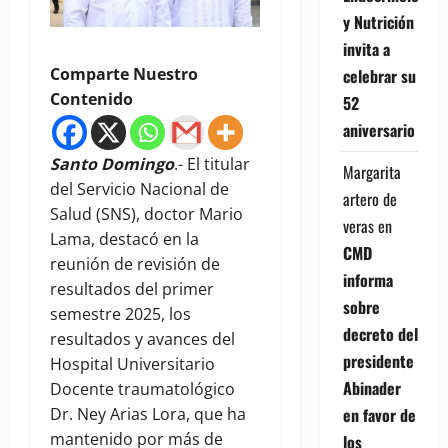
y Nutrición
invita a
Comparte Nuestro
celebrar su
Contenido
52
aniversario
Santo Domingo
.- El titular
Margarita
del Servicio Nacional de
artero de
Salud (SNS), doctor Mario
veras
en
Lama, destacó en la
CMD
reunión de revisión de
informa
resultados del primer
sobre
semestre 2025, los
decreto del
resultados y avances del
presidente
Hospital Universitario
Abinader
Docente traumatológico
en favor de
Dr. Ney Arias Lora, que ha
mantenido por más de
los