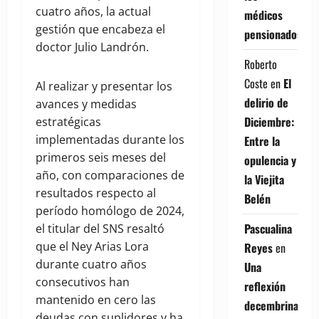
cuatro años, la actual
médicos
gestión que encabeza el
pensionados
doctor Julio Landrón.
Roberto
Coste
en
El
Al realizar y presentar los
delirio de
avances y medidas
Diciembre:
estratégicas
implementadas durante los
Entre la
primeros seis meses del
opulencia y
año, con comparaciones de
la Viejita
resultados respecto al
Belén
período homólogo de 2024,
Pascualina
el titular del SNS resaltó
que el Ney Arias Lora
Reyes
en
durante cuatro años
Una
consecutivos han
reflexión
mantenido en cero las
decembrina
deudas con suplidores y ha