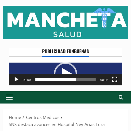
Skip
to
content
PUBLICIDAD FUNBUENAS
Reproductor
de
vídeo
00:00
00:05
Primary
Menu
Home
Centros Médicos
SNS destaca avances en Hospital Ney Arias Lora