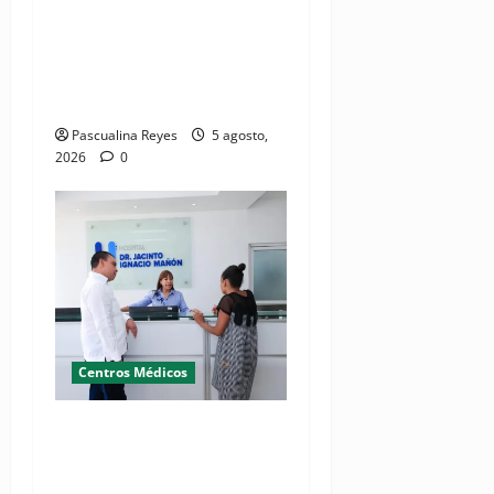
RESIDE destaca la
importancia de la salud
mental materna para el
bienestar de las familias
Pascualina Reyes
5 agosto,
2026
0
Centros Médicos
Director del SNS realiza
visita no programada al
Hospital Jacinto Ignacio