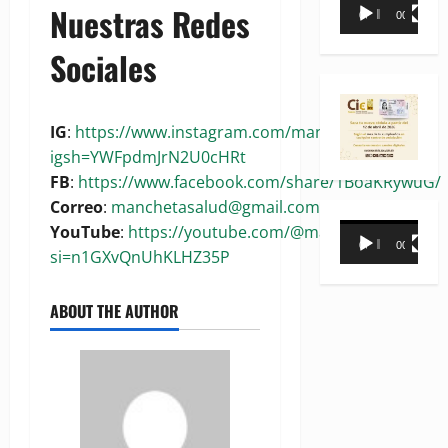
Reproductor
Nuestras Redes
00:00
00:35
de
vídeo
Sociales
IG
:
https://www.instagram.com/manchetasalud?
igsh=YWFpdmJrN2U0cHRt
FB
:
https://www.facebook.com/share/1BoaKRywuG/
Correo
:
manchetasalud@gmail.com
Reproductor
YouTube
:
https://youtube.com/@manchetasalud?
00:00
00:31
de
si=n1GXvQnUhKLHZ35P
vídeo
ABOUT THE AUTHOR