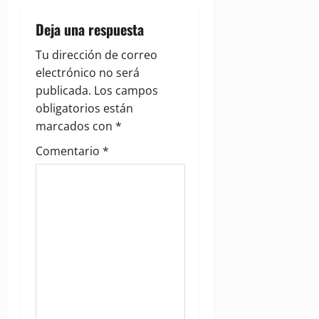
v
Deja una respuesta
i
Tu dirección de correo
g
electrónico no será
publicada.
Los campos
a
obligatorios están
marcados con
*
t
Comentario
*
i
o
n