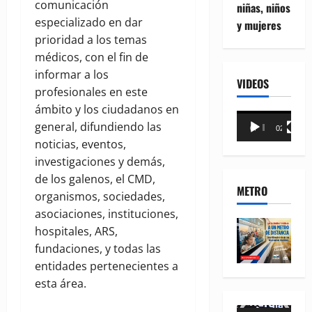
comunicación
niñas, niños
especializado en dar
y mujeres
prioridad a los temas
médicos, con el fin de
informar a los
VIDEOS
profesionales en este
ámbito y los ciudadanos en
Reproductor
general, difundiendo las
00:00
02:18
de
noticias, eventos,
vídeo
investigaciones y demás,
de los galenos, el CMD,
METRO
organismos, sociedades,
asociaciones, instituciones,
hospitales, ARS,
fundaciones, y todas las
entidades pertenecientes a
esta área.