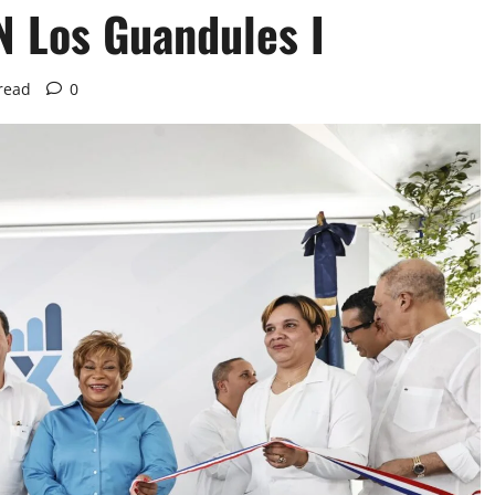
N Los Guandules I
read
0