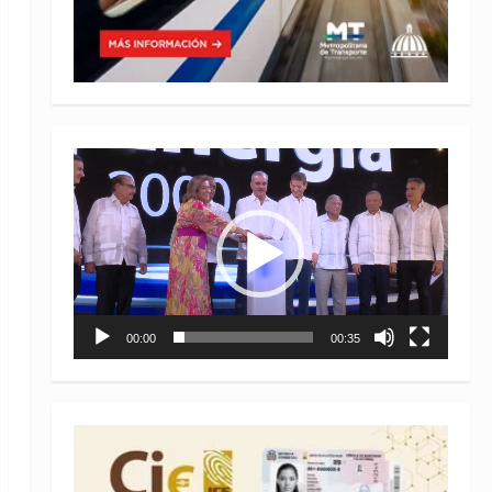
Reproductor
de
vídeo
00:00
00:35