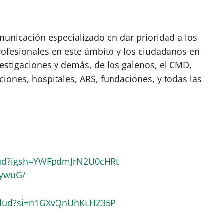
nicación especializado en dar prioridad a los
rofesionales en este ámbito y los ciudadanos en
vestigaciones y demás, de los galenos, el CMD,
ciones, hospitales, ARS, fundaciones, y todas las
lud?igsh=YWFpdmJrN2U0cHRt
RywuG/
alud?si=n1GXvQnUhKLHZ35P