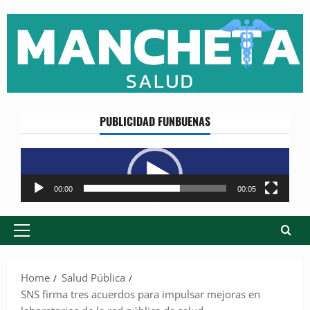
Skip
to
content
PUBLICIDAD FUNBUENAS
Reproductor
de
vídeo
00:00
00:05
Primary
Menu
Home
Salud Pública
SNS firma tres acuerdos para impulsar mejoras en