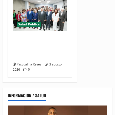
Salud Pública
(VIDEO) Salud Pública
fortalece entornos laborales
que garanticen el derecho a
la lactancia materna
Pascualina Reyes
3 agosto,
2026
0
INFORMACIÓN / SALUD