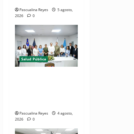
Salud en Cibao Sur
Pascualina Reyes
5 agosto,
2026
0
Salud Pública
(VIDEOS) Ministerio de
Salud y Comando Sur de los
Estados Unidos realizan
misión médica Amistad
2026 en La Vega
Pascualina Reyes
4 agosto,
2026
0