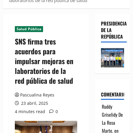
laboratorios de la red pública de salud
PRESIDENCIA
Salud Pública
DE LA
REPÚBLICA
SNS firma tres
acuerdos para
impulsar mejoras en
laboratorios de la
red pública de salud
COMENTARIOS
Pascualina Reyes
23 abril, 2025
Ruddy
4 minutes read
0
Griselidy De
La Rosa
Marte.
en