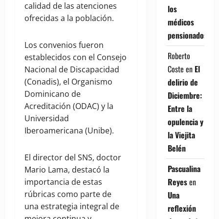
calidad de las atenciones
los
ofrecidas a la población.
médicos
pensionados
Los convenios fueron
Roberto
establecidos con el Consejo
Coste
en
El
Nacional de Discapacidad
delirio de
(Conadis), el Organismo
Dominicano de
Diciembre:
Acreditación (ODAC) y la
Entre la
Universidad
opulencia y
Iberoamericana (Unibe).
la Viejita
Belén
El director del SNS, doctor
Pascualina
Mario Lama, destacó la
Reyes
en
importancia de estas
rúbricas como parte de
Una
una estrategia integral de
reflexión
mejora continua y