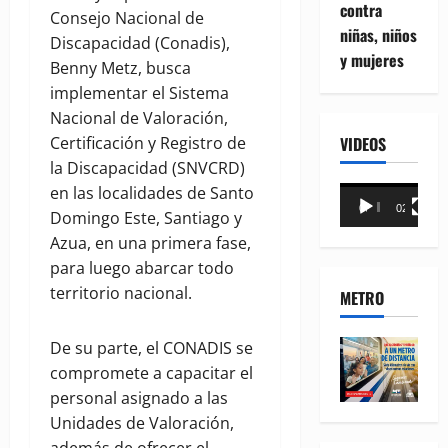
contra
Consejo Nacional de
niñas, niños
Discapacidad (Conadis),
y mujeres
Benny Metz, busca
implementar el Sistema
Nacional de Valoración,
VIDEOS
Certificación y Registro de
la Discapacidad (SNVCRD)
en las localidades de Santo
Reproductor
00:00
02:18
Domingo Este, Santiago y
de
Azua, en una primera fase,
vídeo
para luego abarcar todo
territorio nacional.
METRO
De su parte, el CONADIS se
compromete a capacitar el
personal asignado a las
Unidades de Valoración,