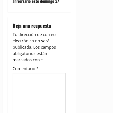
aniversario este domingo 27
n
a
Deja una respuesta
v
Tu dirección de correo
i
electrónico no será
g
publicada.
Los campos
obligatorios están
a
marcados con
*
t
Comentario
*
i
o
n