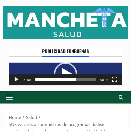
Skip
to
content
PUBLICIDAD FUNBUENAS
Reproductor
de
vídeo
00:00
00:05
Primary
Menu
Home
Salud
SNS garantiza suministros de programas diálisis