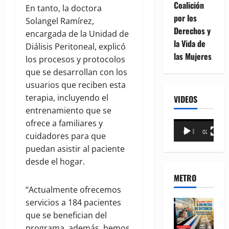
Coalición
En tanto, la doctora
por los
Solangel Ramírez,
Derechos y
encargada de la Unidad de
la Vida de
Diálisis Peritoneal, explicó
las Mujeres
los procesos y protocolos
que se desarrollan con los
usuarios que reciben esta
terapia, incluyendo el
VIDEOS
entrenamiento que se
ofrece a familiares y
Reproductor
00:00
02:18
cuidadores para que
de
puedan asistir al paciente
vídeo
desde el hogar.
METRO
“Actualmente ofrecemos
servicios a 184 pacientes
que se benefician del
programa, además, hemos