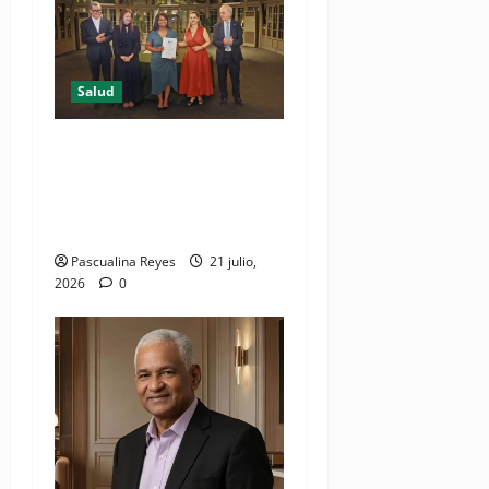
Salud
DIDA recibe reconocimiento
internacional de la OISS por
buenas prácticas en
digitalización
Pascualina Reyes
21 julio,
2026
0