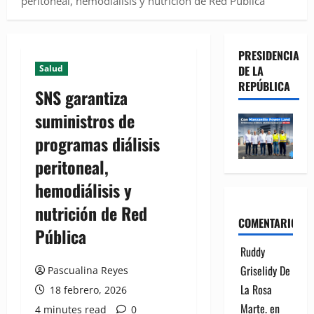
peritoneal, hemodiálisis y nutrición de Red Pública
PRESIDENCIA
Salud
DE LA
REPÚBLICA
SNS garantiza
suministros de
programas diálisis
peritoneal,
hemodiálisis y
nutrición de Red
COMENTARIOS
Pública
Ruddy
Griselidy De
Pascualina Reyes
La Rosa
18 febrero, 2026
Marte.
en
4 minutes read
0