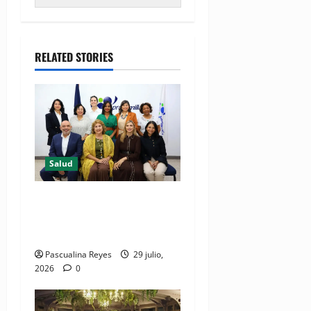
RELATED STORIES
Salud
Consultas ginecológicas: las
de mayor demanda durante
2025 en Profamilia
Pascualina Reyes
29 julio,
2026
0