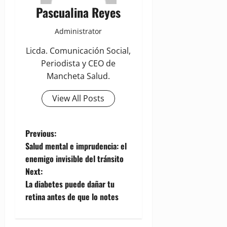
Pascualina Reyes
Administrator
Licda. Comunicación Social,
Periodista y CEO de
Mancheta Salud.
View All Posts
P
Previous:
Salud mental e imprudencia: el
o
enemigo invisible del tránsito
Next:
s
La diabetes puede dañar tu
t
retina antes de que lo notes
n