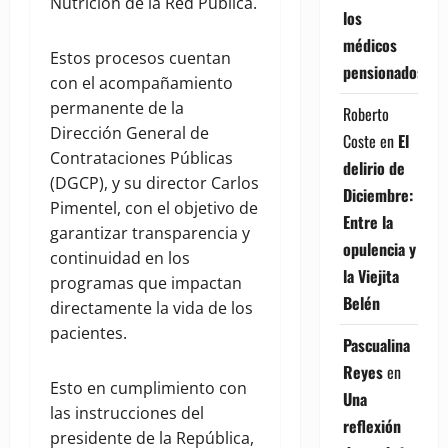
Nutrición de la Red Pública.
los
médicos
Estos procesos cuentan
pensionados
con el acompañamiento
permanente de la
Roberto
Dirección General de
Coste
en
El
Contrataciones Públicas
delirio de
(DGCP), y su director Carlos
Diciembre:
Pimentel, con el objetivo de
Entre la
garantizar transparencia y
opulencia y
continuidad en los
la Viejita
programas que impactan
Belén
directamente la vida de los
pacientes.
Pascualina
Reyes
en
Esto en cumplimiento con
Una
las instrucciones del
reflexión
presidente de la República,