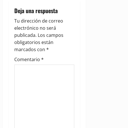
a
Deja una respuesta
v
Tu dirección de correo
electrónico no será
i
publicada.
Los campos
g
obligatorios están
marcados con
*
a
Comentario
*
t
i
o
n