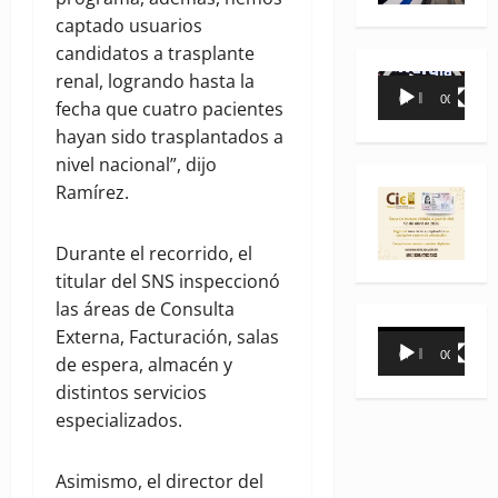
captado usuarios
candidatos a trasplante
renal, logrando hasta la
Reproductor
00:00
00:35
fecha que cuatro pacientes
de
hayan sido trasplantados a
vídeo
nivel nacional”, dijo
Ramírez.
Durante el recorrido, el
titular del SNS inspeccionó
las áreas de Consulta
Externa, Facturación, salas
Reproductor
00:00
00:31
de espera, almacén y
de
distintos servicios
vídeo
especializados.
Asimismo, el director del