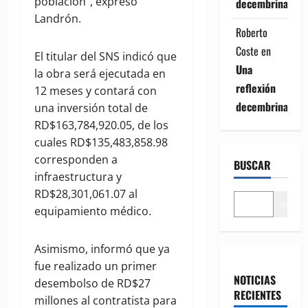
población”, expresó
decembrina
Landrón.
Roberto
Coste
en
El titular del SNS indicó que
Una
la obra será ejecutada en
reflexión
12 meses y contará con
decembrina
una inversión total de
RD$163,784,920.05, de los
cuales RD$135,483,858.98
corresponden a
BUSCAR
infraestructura y
RD$28,301,061.07 al
Buscar
equipamiento médico.
Asimismo, informó que ya
fue realizado un primer
NOTICIAS
desembolso de RD$27
RECIENTES
millones al contratista para