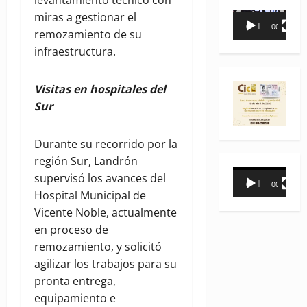
levantamiento técnico con
miras a gestionar el
Reproductor
00:00
00:35
remozamiento de su
de
infraestructura.
vídeo
Visitas en hospitales del
Sur
Durante su recorrido por la
región Sur, Landrón
Reproductor
supervisó los avances del
00:00
00:31
de
Hospital Municipal de
vídeo
Vicente Noble, actualmente
en proceso de
remozamiento, y solicitó
agilizar los trabajos para su
pronta entrega,
equipamiento e