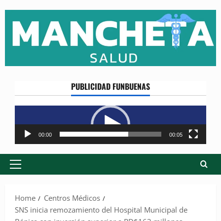
Skip
to
content
PUBLICIDAD FUNBUENAS
Reproductor
de
vídeo
00:00
00:05
Primary
Menu
Home
Centros Médicos
SNS inicia remozamiento del Hospital Municipal de