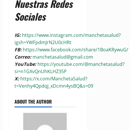
Nuestras Redes
Sociales
IG:
https://www.instagram.com/manchetasalud?
igsh=YWFpdmJrN2U0cHRt
FB:
https://www.facebook.com/share/1BoaKRywuG/
Correo:
manchetasalud@gmail.com
YouTube:
https://youtube.com/@manchetasalud?
si=n1GXvQnUhKLHZ35P
X:
https://x.com/ManchetaSalud?
t=Venhy4QpdqJ_xDcmn4ysBQ&s=09
ABOUT THE AUTHOR