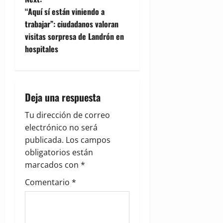
t
“Aquí sí están viniendo a
trabajar”: ciudadanos valoran
n
visitas sorpresa de Landrón en
hospitales
a
v
i
Deja una respuesta
g
Tu dirección de correo
electrónico no será
a
publicada.
Los campos
obligatorios están
t
marcados con
*
i
Comentario
*
o