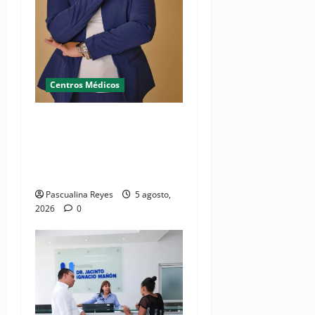
Centros Médicos
RESIDE destaca la
importancia de la salud
mental materna para el
bienestar de las familias
Pascualina Reyes
5 agosto,
2026
0