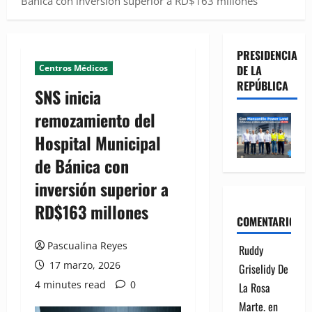
Bánica con inversión superior a RD$163 millones
PRESIDENCIA
Centros Médicos
DE LA
REPÚBLICA
SNS inicia
remozamiento del
Hospital Municipal
de Bánica con
inversión superior a
RD$163 millones
COMENTARIOS
Pascualina Reyes
Ruddy
17 marzo, 2026
Griselidy De
4 minutes read
0
La Rosa
Marte.
en