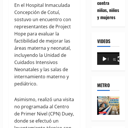
contra
En el Hospital Inmaculada
niñas, niños
Concepción de Cotuí,
y mujeres
sostuvo un encuentro con
representantes de Project
Hope para evaluar la
VIDEOS
factibilidad de mejorar las
áreas materna y neonatal,
incluyendo la Unidad de
Reproductor
00:00
02:18
Cuidados Intensivos
de
Neonatales y las salas de
vídeo
internamiento materno y
pediátrico.
METRO
Asimismo, realizó una visita
no programada al Centro
de Primer Nivel (CPN) Duey,
donde se efectuó un