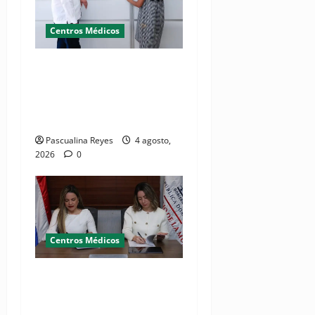
Centros Médicos
Director del SNS realiza
visita no programada al
Hospital Jacinto Ignacio
Mañón
Pascualina Reyes
4 agosto,
2026
0
Centros Médicos
MMujer y Hospital
Pediátrico Dr. Hugo
Mendoza acuerdan apoyo a