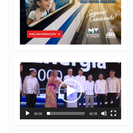
Reproductor
de
vídeo
00:00
00:35