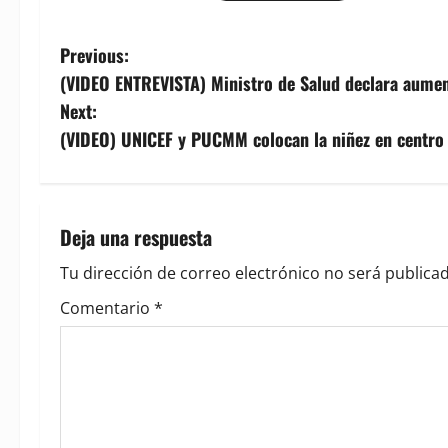
P
Previous:
(VIDEO ENTREVISTA) Ministro de Salud declara aumen
o
Next:
s
(VIDEO) UNICEF y PUCMM colocan la niñez en centro 
t
n
Deja una respuesta
a
Tu dirección de correo electrónico no será publicad
v
Comentario
*
i
g
a