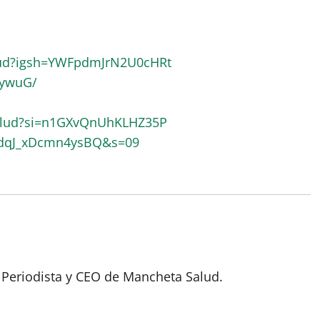
lud?igsh=YWFpdmJrN2U0cHRt
RywuG/
alud?si=n1GXvQnUhKLHZ35P
pdqJ_xDcmn4ysBQ&s=09
 Periodista y CEO de Mancheta Salud.