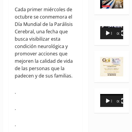
Cada primer miércoles de
octubre se conmemora el
Día Mundial de la Parálisis
Reproductor
Cerebral, una fecha que
00:00
00:35
de
busca visibilizar esta
vídeo
condición neurológica y
promover acciones que
mejoren la calidad de vida
de las personas que la
padecen y de sus familias.
.
Reproductor
00:00
00:31
de
.
vídeo
.