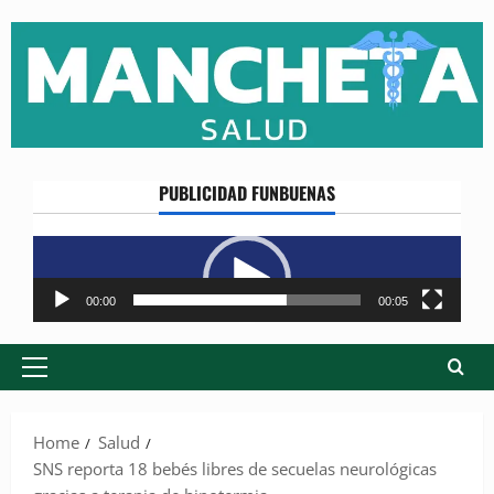
Skip
to
content
PUBLICIDAD FUNBUENAS
Reproductor
de
vídeo
00:00
00:05
Primary
Menu
Home
Salud
SNS reporta 18 bebés libres de secuelas neurológicas