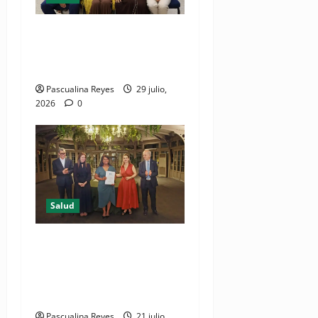
Consultas ginecológicas: las
de mayor demanda durante
2025 en Profamilia
Pascualina Reyes
29 julio,
2026
0
Salud
DIDA recibe reconocimiento
internacional de la OISS por
buenas prácticas en
digitalización
Pascualina Reyes
21 julio,