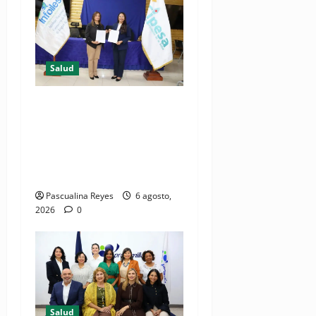
Salud
(VIDEO) CIPESA e INFOILES
impulsan la primera
iniciativa nacional de
comunicación accesible en
salud y periodismo
Pascualina Reyes
6 agosto,
2026
0
Salud