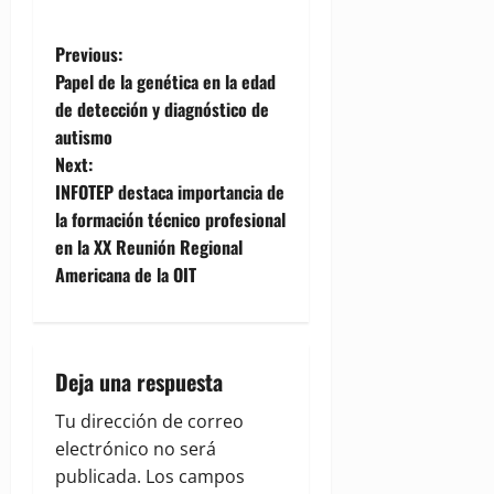
P
Previous:
Papel de la genética en la edad
o
de detección y diagnóstico de
autismo
s
Next:
t
INFOTEP destaca importancia de
la formación técnico profesional
n
en la XX Reunión Regional
Americana de la OIT
a
v
i
Deja una respuesta
g
Tu dirección de correo
electrónico no será
a
publicada.
Los campos