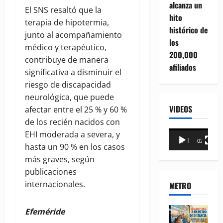
alcanza un
El SNS resaltó que la
hito
terapia de hipotermia,
histórico de
junto al acompañamiento
los
médico y terapéutico,
200,000
contribuye de manera
afiliados
significativa a disminuir el
riesgo de discapacidad
neurológica, que puede
VIDEOS
afectar entre el 25 % y 60 %
de los recién nacidos con
Reproductor
EHI moderada a severa, y
00:00
02:18
de
hasta un 90 % en los casos
vídeo
más graves, según
publicaciones
internacionales.
METRO
Efeméride