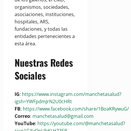
organismos, sociedades,
asociaciones, instituciones,
hospitales, ARS,
fundaciones, y todas las
entidades pertenecientes a
esta área.
Nuestras Redes
Sociales
IG
:
https://www.instagram.com/manchetasalud?
igsh=YWFpdmJrN2U0cHRt
FB
:
https://www.facebook.com/share/1BoaKRywuG/
Correo
:
manchetasalud@gmail.com
YouTube
:
https://youtube.com/@manchetasalud?
si=n1GXvQnUhKLHZ35P