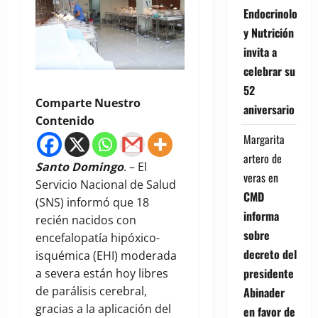
Endocrinología
y Nutrición
invita a
celebrar su
52
Comparte Nuestro
aniversario
Contenido
Margarita
artero de
Santo Domingo
. – El
veras
en
Servicio Nacional de Salud
CMD
(SNS) informó que 18
informa
recién nacidos con
sobre
encefalopatía hipóxico-
decreto del
isquémica (EHI) moderada
presidente
a severa están hoy libres
de parálisis cerebral,
Abinader
gracias a la aplicación del
en favor de