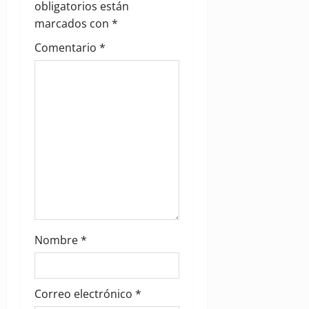
obligatorios están
t
marcados con
*
i
Comentario
*
o
n
Nombre
*
Correo electrónico
*