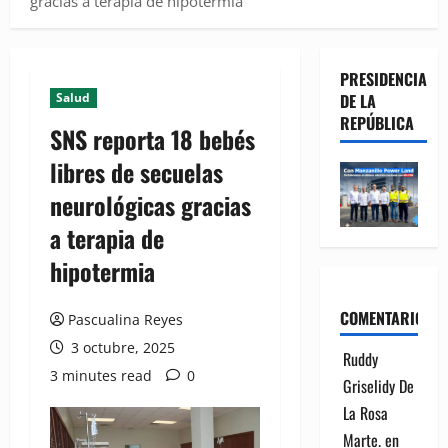
gracias a terapia de hipotermia
PRESIDENCIA
Salud
DE LA
REPÚBLICA
SNS reporta 18 bebés
libres de secuelas
neurológicas gracias
a terapia de
hipotermia
COMENTARIOS
Pascualina Reyes
3 octubre, 2025
Ruddy
3 minutes read
0
Griselidy De
La Rosa
Marte.
en