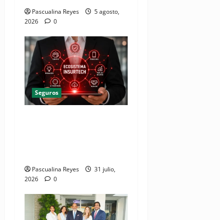
Pascualina Reyes
5 agosto,
2026
0
Seguros
Inteligencia artificial y la
innovación digital
transforman el futuro de los
seguros en Latinoamérica
Pascualina Reyes
31 julio,
2026
0