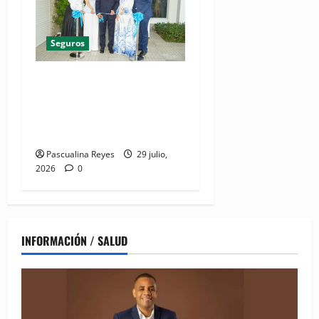
Seguros
(VIDEO) Humano Seguros
inaugura nueva localidad de
Oficina Regional Este en La
Romana
Pascualina Reyes
29 julio,
2026
0
INFORMACIÓN / SALUD