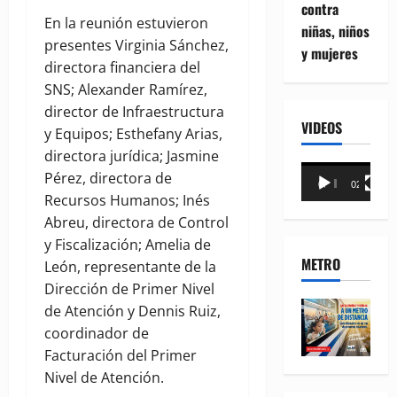
contra
En la reunión estuvieron
niñas, niños
presentes Virginia Sánchez,
y mujeres
directora financiera del
SNS; Alexander Ramírez,
director de Infraestructura
VIDEOS
y Equipos; Esthefany Arias,
directora jurídica; Jasmine
Reproductor
Pérez, directora de
00:00
02:18
de
Recursos Humanos; Inés
vídeo
Abreu, directora de Control
y Fiscalización; Amelia de
METRO
León, representante de la
Dirección de Primer Nivel
de Atención y Dennis Ruiz,
coordinador de
Facturación del Primer
Nivel de Atención.