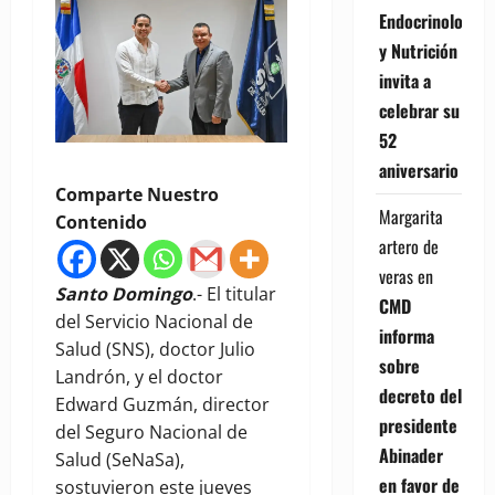
Endocrinología
y Nutrición
invita a
celebrar su
52
aniversario
Comparte Nuestro
Margarita
Contenido
artero de
veras
en
Santo Domingo
.- El titular
CMD
del Servicio Nacional de
informa
Salud (SNS), doctor Julio
sobre
Landrón, y el doctor
decreto del
Edward Guzmán, director
presidente
del Seguro Nacional de
Abinader
Salud (SeNaSa),
en favor de
sostuvieron este jueves