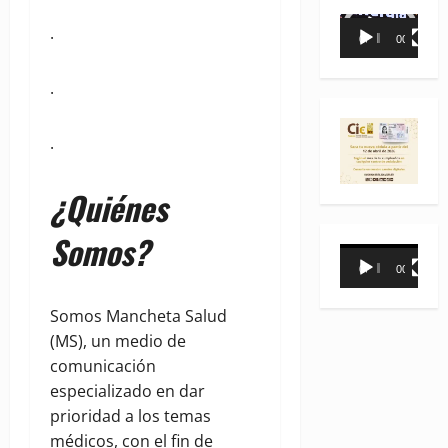
Reproductor
.
00:00
00:35
de
vídeo
.
.
¿Quiénes
Somos?
Reproductor
00:00
00:31
de
vídeo
Somos Mancheta Salud
(MS), un medio de
comunicación
especializado en dar
prioridad a los temas
médicos, con el fin de