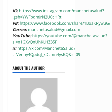
IG:
https://www.instagram.com/manchetasalud?
igsh=YWFpdmJrN2U0cHRt
FB:
https://www.facebook.com/share/1BoaKRywuG/
Correo:
manchetasalud@gmail.com
YouTube:
https://youtube.com/@manchetasalud?
si=n1GXvQnUhKLHZ35P
X:
https://x.com/ManchetaSalud?
t=Venhy4QpdqJ_xDcmn4ysBQ&s=09
ABOUT THE AUTHOR