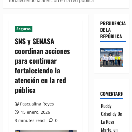
fortaleciendo la atención en la red pública
PRESIDENCIA
Seguros
DE LA
REPÚBLICA
SNS y SENASA
coordinan acciones
para continuar
fortaleciendo la
atención en la red
pública
COMENTARIOS
Pascualina Reyes
Ruddy
15 enero, 2026
Griselidy De
3 minutes read
0
La Rosa
Marte.
en