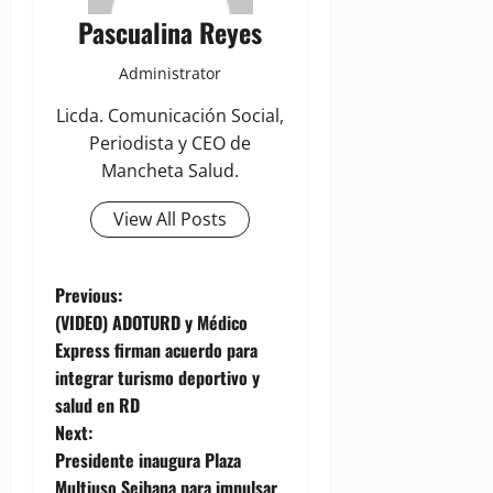
Pascualina Reyes
Administrator
Licda. Comunicación Social,
Periodista y CEO de
Mancheta Salud.
View All Posts
P
Previous:
(VIDEO) ADOTURD y Médico
o
Express firman acuerdo para
integrar turismo deportivo y
s
salud en RD
t
Next:
Presidente inaugura Plaza
n
Multiuso Seibana para impulsar