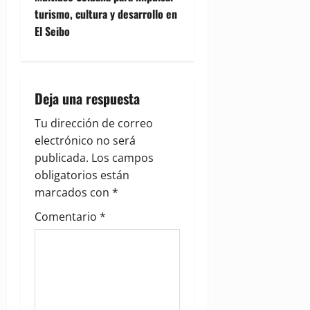
turismo, cultura y desarrollo en
a
El Seibo
v
i
Deja una respuesta
g
Tu dirección de correo
a
electrónico no será
publicada.
Los campos
t
obligatorios están
i
marcados con
*
Comentario
*
o
n