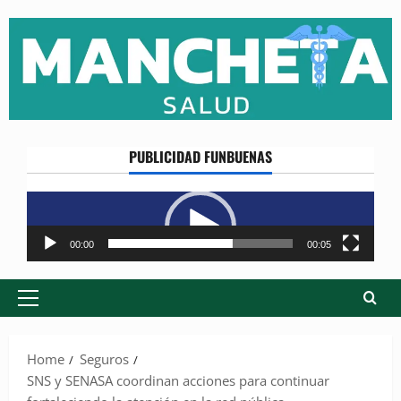
Skip
to
content
PUBLICIDAD FUNBUENAS
Reproductor
de
vídeo
00:00
00:05
Primary
Menu
Home
Seguros
SNS y SENASA coordinan acciones para continuar