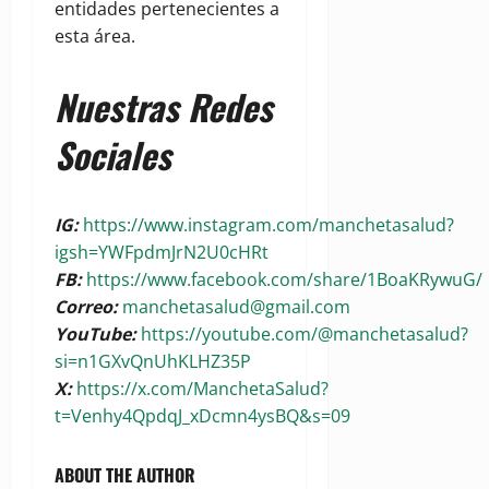
entidades pertenecientes a
esta área.
Nuestras Redes
Sociales
IG:
https://www.instagram.com/manchetasalud?
igsh=YWFpdmJrN2U0cHRt
FB:
https://www.facebook.com/share/1BoaKRywuG/
Correo:
manchetasalud@gmail.com
YouTube:
https://youtube.com/@manchetasalud?
si=n1GXvQnUhKLHZ35P
X:
https://x.com/ManchetaSalud?
t=Venhy4QpdqJ_xDcmn4ysBQ&s=09
ABOUT THE AUTHOR