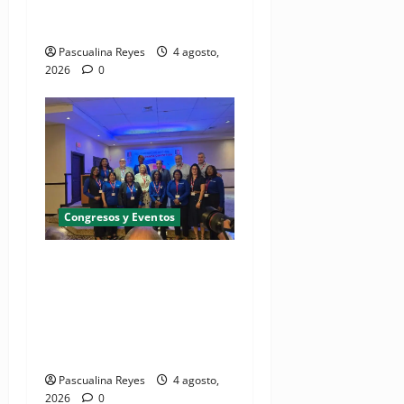
fortalecer gestión
comunicacional en salud
Pascualina Reyes
4 agosto,
2026
0
Congresos y Eventos
(VIDEO) UNASED participa
en encuentro regional de
UNI Américas que reúne a
líderes sindicales del
continente
Pascualina Reyes
4 agosto,
2026
0