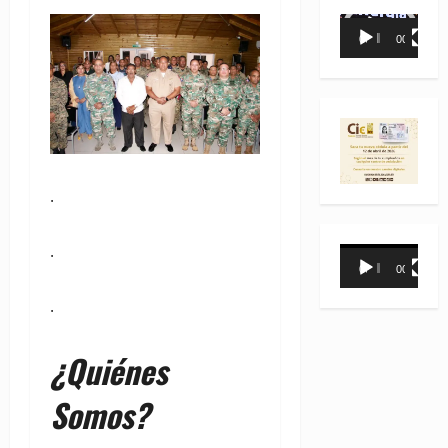
Reproductor
00:00
00:35
de
vídeo
.
.
Reproductor
00:00
00:31
de
vídeo
.
¿Quiénes
Somos?