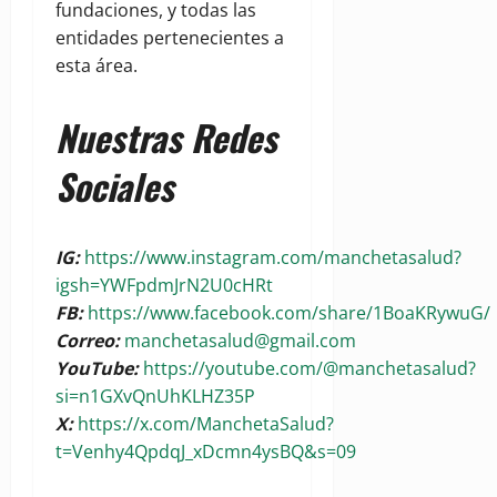
fundaciones, y todas las
entidades pertenecientes a
esta área.
Nuestras Redes
Sociales
IG:
https://www.instagram.com/manchetasalud?
igsh=YWFpdmJrN2U0cHRt
FB:
https://www.facebook.com/share/1BoaKRywuG/
Correo:
manchetasalud@gmail.com
YouTube:
https://youtube.com/@manchetasalud?
si=n1GXvQnUhKLHZ35P
X:
https://x.com/ManchetaSalud?
t=Venhy4QpdqJ_xDcmn4ysBQ&s=09