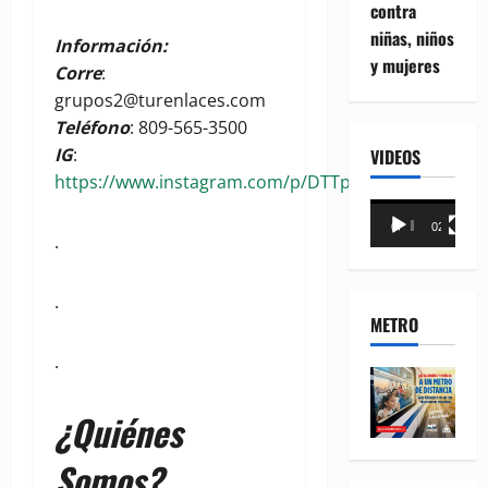
contra
niñas, niños
Información:
y mujeres
Corre
:
grupos2@turenlaces.com
Teléfono
: 809-565-3500
IG
:
VIDEOS
https://www.instagram.com/p/DTTpPWFD9TC/
Reproductor
00:00
02:18
de
.
vídeo
.
METRO
.
¿Quiénes
Somos?