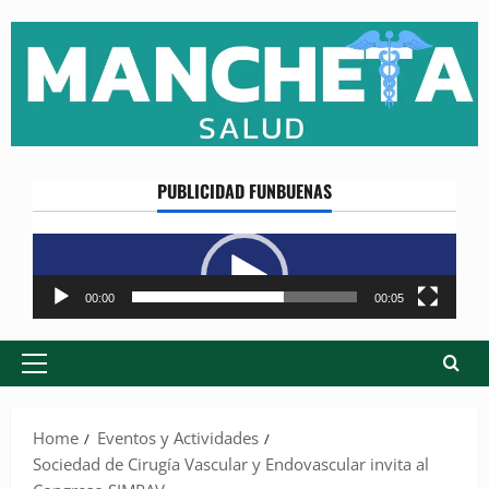
Skip
to
content
PUBLICIDAD FUNBUENAS
Reproductor
de
vídeo
00:00
00:05
Primary
Menu
Home
Eventos y Actividades
Sociedad de Cirugía Vascular y Endovascular invita al