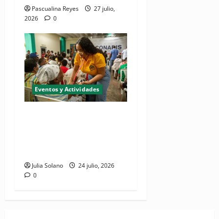
Pascualina Reyes
27 julio,
2026
0
Eventos y Actividades
Realizarán jornada de
inclusión social "CONADIS
para Todos" en San Juan de
la Maguana
Julia Solano
24 julio, 2026
0