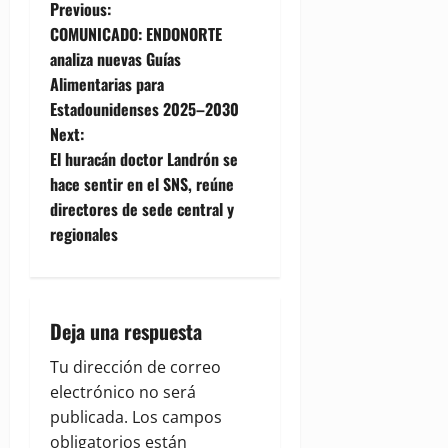
P
Previous:
COMUNICADO: ENDONORTE
o
analiza nuevas Guías
Alimentarias para
s
Estadounidenses 2025–2030
t
Next:
El huracán doctor Landrón se
n
hace sentir en el SNS, reúne
directores de sede central y
a
regionales
v
i
Deja una respuesta
g
Tu dirección de correo
a
electrónico no será
publicada.
Los campos
t
obligatorios están