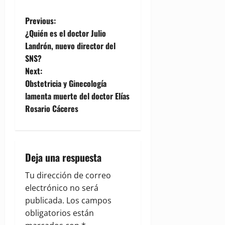
P
Previous:
¿Quién es el doctor Julio
o
Landrón, nuevo director del
SNS?
s
Next:
t
Obstetricia y Ginecología
lamenta muerte del doctor Elías
n
Rosario Cáceres
a
v
Deja una respuesta
i
Tu dirección de correo
g
electrónico no será
publicada.
Los campos
a
obligatorios están