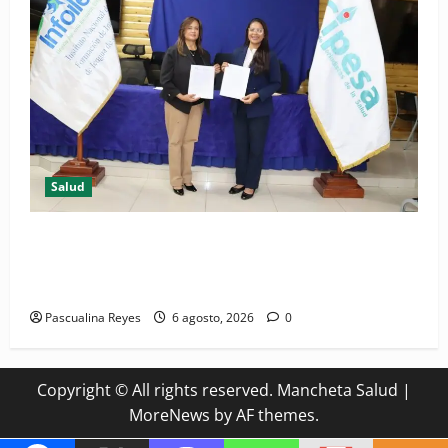
Salud
(VIDEO) CIPESA e INFOILES impulsan la primera
iniciativa nacional de comunicación accesible en
salud y periodismo
Pascualina Reyes
6 agosto, 2026
0
Copyright © All rights reserved. Mancheta Salud
|
MoreNews
by AF themes.