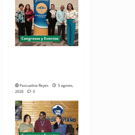
Congresos y Eventos
Pediatras afirman que uno
de cada cinco niños puede
desarrollar dermatitis
atópica
Pascualina Reyes
5 agosto,
2026
0