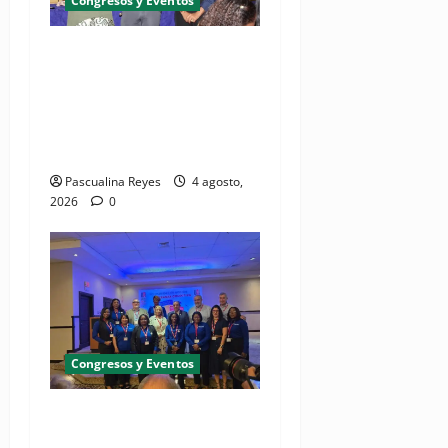
Congresos y Eventos
SNS y el SRSO actualizan
Manual de Comunicación
Interna y Externa para
fortalecer gestión
comunicacional en salud
Pascualina Reyes
4 agosto,
2026
0
Congresos y Eventos
(VIDEO) UNASED participa
en encuentro regional de