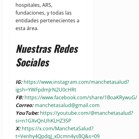
hospitales, ARS,
fundaciones, y todas las
entidades pertenecientes a
esta área.
Nuestras Redes
Sociales
IG:
https://www.instagram.com/manchetasalud?
igsh=YWFpdmJrN2U0cHRt
FB:
https://www.facebook.com/share/1BoaKRywuG/
Correo:
manchetasalud@gmail.com
YouTube:
https://youtube.com/@manchetasalud?
si=n1GXvQnUhKLHZ35P
X:
https://x.com/ManchetaSalud?
t=Venhy4QpdqJ_xDcmn4ysBQ&s=09