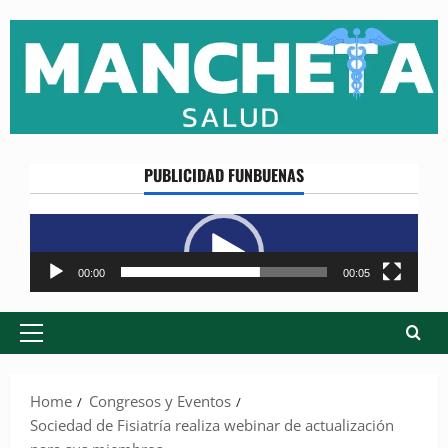
Skip
to
content
PUBLICIDAD FUNBUENAS
Reproductor
de
vídeo
00:00
00:05
Primary
Menu
Home
Congresos y Eventos
Sociedad de Fisiatría realiza webinar de actualización