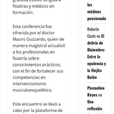
los
fisiatras y médicos en
médicos
formación.
pensionados
Esta conferencia fue
Roberto
ofrecida por el doctor
Coste
en
El
Mauro Guzzardo, quien de
delirio de
manera magistral actualizó
Diciembre:
a los profesionales en
Entre la
fisiatría sobre
opulencia y
conocimientos prácticos,
la Viejita
con el fin de fortalecer sus
Belén
competencias en
intervencionismo
Pascualina
musculoesquelético.
Reyes
en
Una
Este encuentro se llevó a
reflexión
cabo por la plataforma de