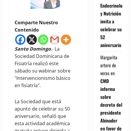
Endocrinología
y Nutrición
invita a
Comparte Nuestro
celebrar su
Contenido
52
aniversario
Santo Domingo
.- La
Sociedad Dominicana de
Margarita
Fisiatría realizó este
artero de
sábado su wabinar sobre
veras
en
"Intervencionismo básico
CMD
en fisiatría".
informa
sobre
La Sociedad que está
decreto del
apunto de celebrar su 50
presidente
aniversario, señaló que
Abinader
esta actividad académica
en favor de
gratuita estuvo dirigida a