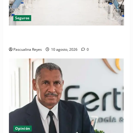
Seguros
CNSS aplica mejora para simplificar el trámite del
Subsidio por Enfermedad Común
Pascualina Reyes
10 agosto, 2026
0
Opinión