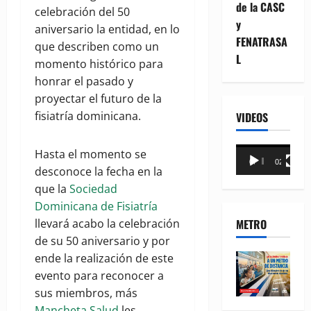
de la CASC
celebración del 50
y
aniversario la entidad, en lo
FENATRASA
que describen como un
L
momento histórico para
honrar el pasado y
proyectar el futuro de la
fisiatría dominicana.
VIDEOS
Reproductor
Hasta el momento se
00:00
02:18
de
desconoce la fecha en la
vídeo
que la
Sociedad
Dominicana de Fisiatría
METRO
llevará acabo la celebración
de su 50 aniversario y por
ende la realización de este
evento para reconocer a
sus miembros, más
Mancheta Salud
les