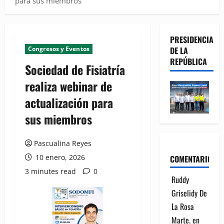
para sus miembros
PRESIDENCIA
Congresos y Eventos
DE LA
REPÚBLICA
Sociedad de Fisiatría
realiza webinar de
actualización para
sus miembros
Pascualina Reyes
10 enero, 2026
COMENTARIOS
3 minutes read
0
Ruddy
Griselidy De
La Rosa
Marte.
en