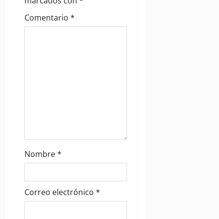
marcados con
*
t
Comentario
*
i
o
n
Nombre
*
Correo electrónico
*