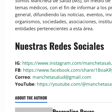
Somos Mancheta de Salud (MS), un medio de c
temas médicos, con el fin de informar a los p
general, difundiendo las noticias, eventos, in
organismos, sociedades, asociaciones, institu
entidades pertenecientes a esta área.
Nuestras Redes Sociales
IG
:
https://www.instagram.com/manchetasa
FB
:
https://www.facebook.com/share/1BoaK
Correo
:
manchetasalud@gmail.com
YouTube
:
https://youtube.com/@manchetas
ABOUT THE AUTHOR
Pascualina Reyes