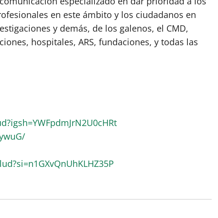
omunicación especializado en dar prioridad a los
rofesionales en este ámbito y los ciudadanos en
vestigaciones y demás, de los galenos, el CMD,
ciones, hospitales, ARS, fundaciones, y todas las
lud?igsh=YWFpdmJrN2U0cHRt
RywuG/
alud?si=n1GXvQnUhKLHZ35P