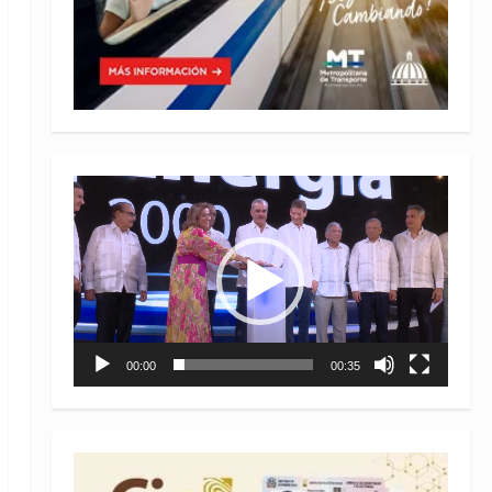
Reproductor
de
vídeo
00:00
00:35